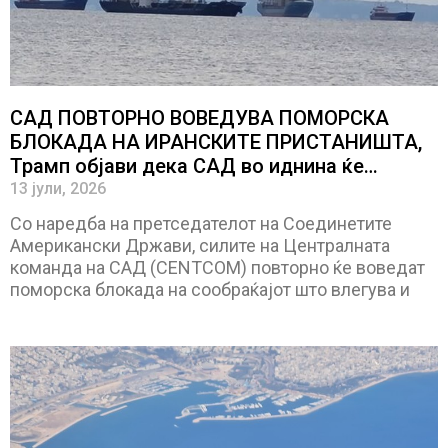
САД ПОВТОРНО ВОВЕДУВА ПОМОРСКА
БЛОКАДА НА ИРАНСКИТЕ ПРИСТАНИШТА,
Трамп објави дека САД во иднина ќе
наплаќаат такса од 20 проценти за целиот
13 јули, 2026
товар што поминува низ Ормуската Теснина
Со наредба на претседателот на Соединетите
Американски Држави, силите на Централната
команда на САД (CENTCOM) повторно ќе воведат
поморска блокада на сообраќајот што влегува и