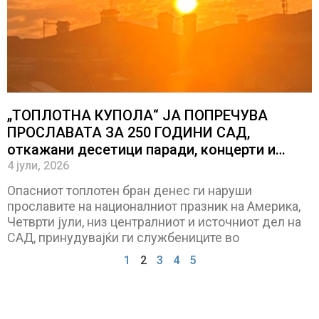
„ТОПЛОТНА КУПОЛА“ ЈА ПОПРЕЧУВА
ПРОСЛАВАТА ЗА 250 ГОДИНИ САД,
откажани десетици паради, концерти и
огномети, половина од населението е доби
4 јули, 2026
предупредување
Опасниот топлотен бран денес ги наруши
прославите на националниот празник на Америка,
Четврти јули, низ централниот и источниот дел на
САД, принудувајќи ги службениците во
1
2
3
4
5