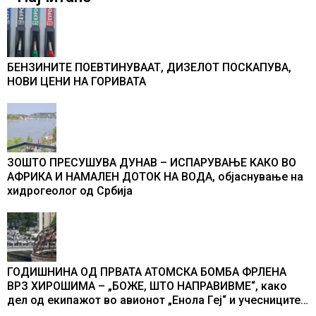
БЕНЗИНИТЕ ПОЕВТИНУВААТ, ДИЗЕЛОТ ПОСКАПУВА,
НОВИ ЦЕНИ НА ГОРИВАТА
ЗОШТО ПРЕСУШУВА ДУНАВ – ИСПАРУВАЊЕ КАКО ВО
АФРИКА И НАМАЛЕН ДОТОК НА ВОДА, објаснување на
хидрогеолог од Србија
ГОДИШНИНА ОД ПРВАТА АТОМСКА БОМБА ФРЛЕНА
ВРЗ ХИРОШИМА – „БОЖЕ, ШТО НАПРАВИВМЕ“, како
дел од екипажот во авионот „Енола Геј“ и учесниците
во бомбардирањето го доживуваа овој настан што го