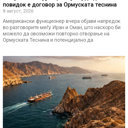
повидок е договор за Ормуската теснина
8 август, 2026
Американски функционер вчера објави напредок
во разговорите меѓу Иран и Оман, што наскоро би
можело да овозможи повторно отворање на
Ормуската Теснина и потенцијално да