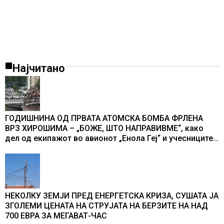
Најчитано
ГОДИШНИНА ОД ПРВАТА АТОМСКА БОМБА ФРЛЕНА
ВРЗ ХИРОШИМА – „БОЖЕ, ШТО НАПРАВИВМЕ“, како
дел од екипажот во авионот „Енола Геј“ и учесниците
во бомбардирањето го доживуваа овој настан што го
промени текот на историјата
НЕКОЛКУ ЗЕМЈИ ПРЕД ЕНЕРГЕТСКА КРИЗА, СУШАТА ЈА
ЗГОЛЕМИ ЦЕНАТА НА СТРУЈАТА НА БЕРЗИТЕ НА НАД
700 ЕВРА ЗА МЕГАВАТ-ЧАС