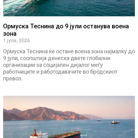
Ормуска Теснина до 9 јули останува воена
зона
1 јули, 2026
Ормуска Теснина ќе остане воена зона најмалку до
9 јули, соопштија денеска двете глобални
организации за социјален дијалог меѓу
работниците и работодавачите во бродскиот
превоз.