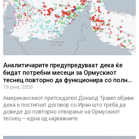
Аналитичарите предупредуваат дека ќе
бидат потребни месеци за Ормускиот
теснец повторно да функционира со полн
капацитет
16 јуни, 2026
Американскиот претседател Доналд Трамп објави
дека е постигнат договор со Иран што треба да
доведе до повторно отворање на Ормускиот
теснец – една од најважните