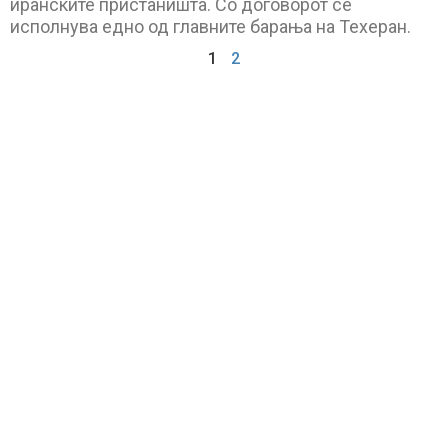
иранските пристаништа. Со договорот се
исполнува едно од главните барања на Техеран.
1
2