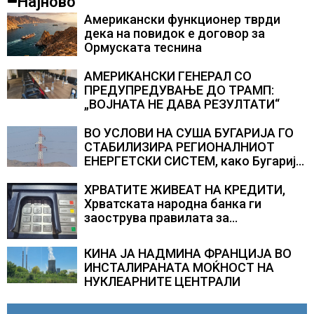
Најново
Американски функционер тврди
дека на повидок е договор за
Ормуската теснина
АМЕРИКАНСКИ ГЕНЕРАЛ СО
ПРЕДУПРЕДУВАЊЕ ДО ТРАМП:
„ВОЈНАТА НЕ ДАВА РЕЗУЛТАТИ“
ВО УСЛОВИ НА СУША БУГАРИЈА ГО
СТАБИЛИЗИРА РЕГИОНАЛНИОТ
ЕНЕРГЕТСКИ СИСТЕМ, како Бугарија
стана балкански шампион во
складирање на енергија од батерии
ХРВАТИТЕ ЖИВЕАТ НА КРЕДИТИ,
Хрватската народна банка ги
заострува правилата за
кредитирање и предупредува на
зголемени ризици во финансискиот
КИНА ЈА НАДМИНА ФРАНЦИЈА ВО
систем
ИНСТАЛИРАНАТА МОЌНОСТ НА
НУКЛЕАРНИТЕ ЦЕНТРАЛИ