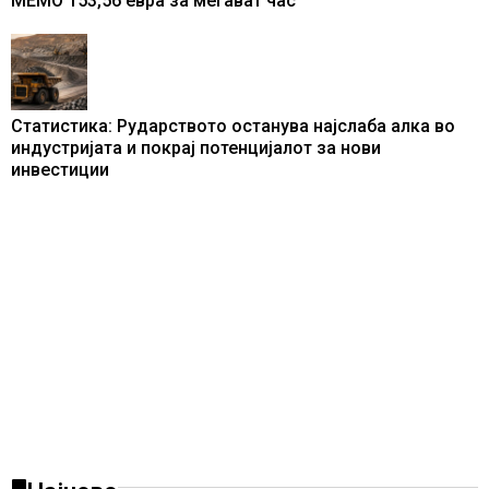
МЕМО 153,56 евра за мегават час
Статистика: Рударството останува најслаба алка во
индустријата и покрај потенцијалот за нови
инвестиции