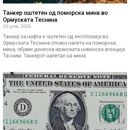
Танкер оштетен од поморска мина во
Ормуската Теснина
26 јули, 2026
Танкер за нафта е оштетен од експлозија во
Ормуската Теснина откако налета на поморска
мина, објави денеска иранската новинска агенција
Тасним. Танкерот налетал на мина