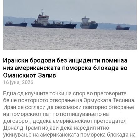
Ирански бродови без инциденти поминаа
низ американската поморска блокада во
Оманскиот Залив
16 јуни, 2026
Една од клучните точки на спор во преговорите
беше повторното отворање на Ормуската Теснина.
Иран се согласи да овозможи повторно отворање
на поморскиот пат по потпишувањето на
договорот, додека американскиот претседател
Доналд Трамп изјави дека наредил итно
укинување на американската поморска блокада на