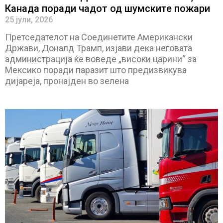
Канада поради чадот од шумските пожари
25 јули, 2026
Претседателот на Соединетите Американски
Држави, Доналд Трамп, изјави дека неговата
администрација ќе воведе „високи царини“ за
Мексико поради паразит што предизвикува
дијареја, пронајден во зелена