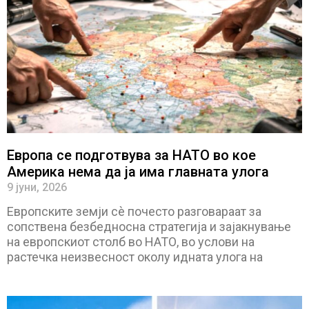
Европа се подготвува за НАТО во кое
Америка нема да ја има главната улога
9 јуни, 2026
Европските земји сè почесто разговараат за
сопствена безбедносна стратегија и зајакнување
на европскиот столб во НАТО, во услови на
растечка неизвесност околу идната улога на