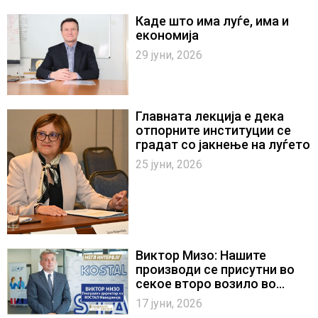
Каде што има луѓе, има и
економија
29 јуни, 2026
Главната лекција е дека
отпорните институции се
градат со јакнење на луѓето
25 јуни, 2026
Виктор Мизо: Нашите
производи се присутни во
секое второ возило во
светот
17 јуни, 2026