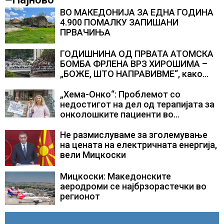
ВО МАКЕДОНИЈА ЗА ЕДНА ГОДИНА
4.900 ПОМАЛКУ ЗАПИШАНИ
ПРВАЧИЊА
ГОДИШНИНА ОД ПРВАТА АТОМСКА
БОМБА ФРЛЕНА ВРЗ ХИРОШИМА –
„БОЖЕ, ШТО НАПРАВИВМЕ“, како
дел од екипажот во авионот „Енола
Геј“ и учесниците во
„Хема-Онко“: Проблемот со
бомбардирањето го доживуваа овој
недостигот на дел од терапијата за
настан што го промени текот на
онколошките пациенти во
историјата
моментот е надминат
Не размислуваме за зголемување
на цената на електричната енергија,
вели Мицкоски
Мицкоски: Македонските
аеродроми се најбрзорастечки во
регионот