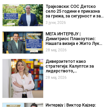
Трајковски: СОС Детско
село 25 години е приказна
за грижа, за сигурност и за
нови почетоци
3 јуни, 2026
МЕГА ИНТЕРВЈУ |
Димитриос Плакоутсис:
Нашата визија е Жито Лукс
да остане синоним за
28 мај, 2026
доверба и за квалитет
Диверзитетот како
стратегија: Калуптси за
лидерството,
трансформацијата и
28 мај, 2026
инклузијата во Стопанска
банка АД – Скопје
Интервју | Виктор Кајзер: