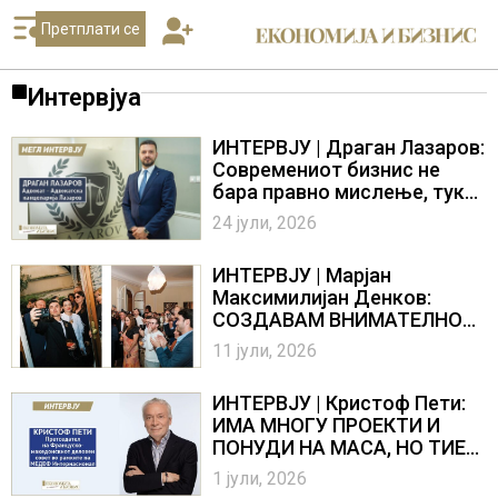
Претплати се
Интервјуа
ИНТЕРВЈУ | Драган Лазаров:
Современиот бизнис не
бара правно мислење, туку
правно одржливо деловно
24 јули, 2026
решение
ИНТЕРВЈУ | Марјан
Максимилијан Денков:
СОЗДАВАМ ВНИМАТЕЛНО
ОСМИСЛЕНИ ПРОСТОРИ
11 јули, 2026
ИНТЕРВЈУ | Кристоф Пети:
ИМА МНОГУ ПРОЕКТИ И
ПОНУДИ НА МАСА, НО ТИЕ
НЕ СЕ МАТЕРИЈАЛИЗИРААТ
1 јули, 2026