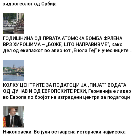
хидрогеолог од Србија
ГОДИШНИНА ОД ПРВАТА АТОМСКА БОМБА ФРЛЕНА
ВРЗ ХИРОШИМА – „БОЖЕ, ШТО НАПРАВИВМЕ“, како
дел од екипажот во авионот „Енола Геј“ и учесниците
во бомбардирањето го доживуваа овој настан што го
промени текот на историјата
КОЛКУ ЦЕНТРИТЕ ЗА ПОДАТОЦИ ЈА „ПИЈАТ“ ВОДАТА
ОД ДУНАВ И ОД ЕВРОПСКИТЕ РЕКИ, Германија е лидер
во Европа по бројот на изградени центри за податоци
Николовски: Во јули остварена историски највисока