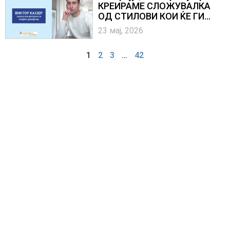
КРЕИРАМЕ СЛОЖУВАЛКА
ОД СТИЛОВИ КОИ ЌЕ ГИ
ПРЕЗЕНТИРАМЕ 6 МЕСЕЦИ
23 мај, 2026
ПОДОЦНА
1
2
3
…
42