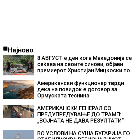
Најново
8 АВГУСТ е ден кога Македонија се
сеќава на своите синови, објави
премиерот Христијан Мицкоски по
повод 25 годишнината од
загинувањето на десетмината
Американски функционер тврди
прилепски бранители
дека на повидок е договор за
Ормуската теснина
АМЕРИКАНСКИ ГЕНЕРАЛ СО
ПРЕДУПРЕДУВАЊЕ ДО ТРАМП:
„ВОЈНАТА НЕ ДАВА РЕЗУЛТАТИ“
ВО УСЛОВИ НА СУША БУГАРИЈА ГО