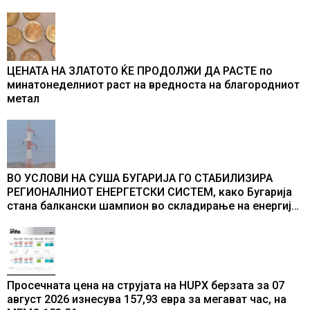
во бомбардирањето го доживуваа овој настан што го
промени текот на историјата
ЦЕНАТА НА ЗЛАТОТО ЌЕ ПРОДОЛЖИ ДА РАСТЕ по
минатонеделниот раст на вредноста на благородниот
метал
ВО УСЛОВИ НА СУША БУГАРИЈА ГО СТАБИЛИЗИРА
РЕГИОНАЛНИОТ ЕНЕРГЕТСКИ СИСТЕМ, како Бугарија
стана балкански шампион во складирање на енергија
од батерии
Просечната цена на струјата на HUPX берзата за 07
август 2026 изнесува 157,93 евра за мегават час, на