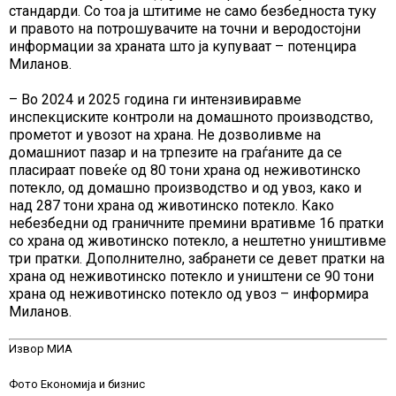
стандарди. Со тоа ја штитиме не само безбедноста туку
и правото на потрошувачите на точни и веродостојни
информации за храната што ја купуваат – потенцира
Миланов.
– Во 2024 и 2025 година ги интензивиравме
инспекциските контроли на домашното производство,
прометот и увозот на храна. Не дозволивме на
домашниот пазар и на трпезите на граѓаните да се
пласираат повеќе од 80 тони храна од неживотинско
потекло, од домашно производство и од увоз, како и
над 287 тони храна од животинско потекло. Како
небезбедни од граничните премини вративме 16 пратки
со храна од животинско потекло, а нештетно уништивме
три пратки. Дополнително, забранети се девет пратки на
храна од неживотинско потекло и уништени се 90 тони
храна од неживотинско потекло од увоз – информира
Миланов.
Извор МИА
Фото Економија и бизнис