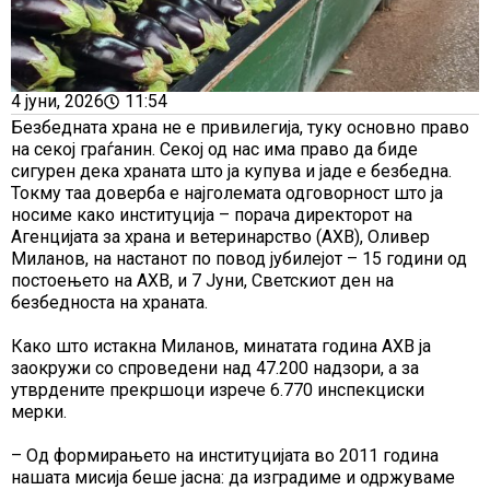
4 јуни, 2026
11:54
Безбедната храна не е привилегија, туку основно право
на секој граѓанин. Секој од нас има право да биде
сигурен дека храната што ја купува и јаде е безбедна.
Токму таа доверба е најголемата одговорност што ја
носиме како институција – порача директорот на
Агенцијата за храна и ветеринарство (АХВ), Оливер
Миланов, на настанот по повод јубилејот – 15 години од
постоењето на АХВ, и 7 Јуни, Светскиот ден на
безбедноста на храната.
Како што истакна Миланов, минатата година АХВ ја
заокружи со спроведени над 47.200 надзори, а за
утврдените прекршоци изрече 6.770 инспекциски
мерки.
– Од формирањето на институцијата во 2011 година
нашата мисија беше јасна: да изградиме и одржуваме