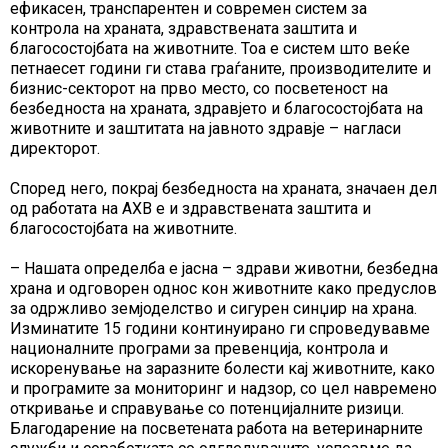
ефикасен, транспарентен и современ систем за
контрола на храната, здравствената заштита и
благосостојбата на животните. Тоа е систем што веќе
петнаесет години ги става граѓаните, производителите и
бизнис-секторот на прво место, со посветеност на
безбедноста на храната, здравјето и благосостојбата на
животните и заштитата на јавното здравје – нагласи
директорот.
Според него, покрај безбедноста на храната, значаен дел
од работата на АХВ е и здравствената заштита и
благосостојбата на животните.
– Нашата определба е јасна – здрави животни, безбедна
храна и одговорен однос кон животните како предуслов
за одржливо земјоделство и сигурен синџир на храна.
Изминатите 15 години континуирано ги спроведувавме
националните програми за превенција, контрола и
искоренување на заразните болести кај животните, како
и програмите за мониторинг и надзор, со цел навремено
откривање и справување со потенцијалните ризици.
Благодарение на посветената работа на ветеринарните