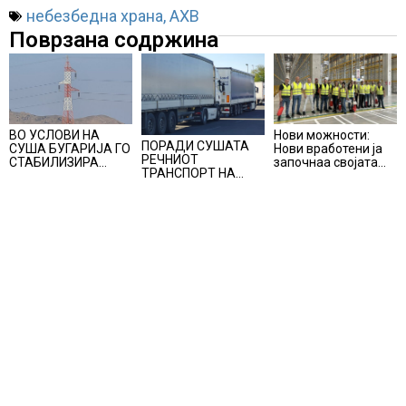
небезбедна храна
,
АХВ
Поврзана содржина
Нови можности:
ВО УСЛОВИ НА
ПОРАДИ СУШАТА
Нови вработени ја
СУША БУГАРИЈА ГО
РЕЧНИОТ
започнаа својата
СТАБИЛИЗИРА
ТРАНСПОРТ НА
професионална
РЕГИОНАЛНИОТ
СТОКИ СЕ ПРЕФРЛА
приказна во Lidl
ЕНЕРГЕТСКИ
НА КАМИОНИ И
Логистичкиот
СИСТЕМ, како
ВОЗОВИ, Германија
центар во Куманово
Бугарија стана
со итни мерки
балкански шампион
овозможува
во складирање на
камионџиите да
енергија од батерии
возат и во недела