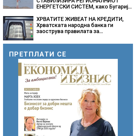
СТАБИЛИЗИРА РЕГИОНАЛНИОТ
ЕНЕРГЕТСКИ СИСТЕМ, како Бугарија
стана балкански шампион во
складирање на енергија од батерии
ХРВАТИТЕ ЖИВЕАТ НА КРЕДИТИ,
Хрватската народна банка ги
заострува правилата за
кредитирање и предупредува на
зголемени ризици во финансискиот
систем
ПРЕТПЛАТИ СЕ