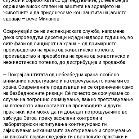
служби и соработката со одгледувачите, успеавме да
одржиме висок степен на заштита на здравјето на
животните и да придонесеме кон заштита на јавното
здравје – рече Миланов.
Осврнувајќи се на инспекциската служба, напомена
дека спроведува десетици илјади надзори годишно, во
сите фази од синџирот на храна – од примарното
производство на храна од животинско потекло,
производство и преработка на храна од животинско и
неживотинско потекло, до дистрибуција и продажба.
– Покрај заштитата од небезбедна храна, особено
внимание посветуваме и на спречувањето измами со
храна. Современите предизвици не се ограничени само
на безбедносните ризици. Сѐ почесто се соочуваме со
случаи на погрешно означување, лажно претставување
на потеклото или составот на производите и други
практики, кои може да ги доведат потрошувачите во
заблуда. Затоа, преку засилени контроли и
лабораториски испитувања континуирано ги
зајакнуваме механизмите за откривање и спречување
на ваквите појави следејќи ги европските практики и