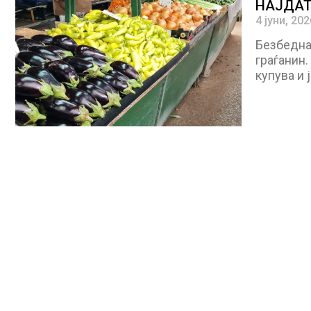
НАЈДАТ
4 јуни, 202
Безбеднат
граѓанин.
купува и 