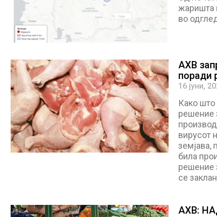
жаришта н
во одгле
АХВ зап
поради р
16 јуни, 2
Како што
решение з
производ
вирусот н
земјава, 
била прои
решение з
се заклан
АХВ: Н