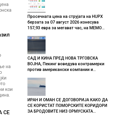
дена
онска
Просечната цена на струјата на HUPX
берзата за 07 август 2026 изнесува
157,93 евра за мегават час, на МЕМО
153,56 евра за мегават час
азил
о
САД И КИНА ПРЕД НОВА ТРГОВСКА
ВОЈНА, Пекинг воведува контрамерки
ње на
против американски компании и
о
организации
јќи
ото
ни кои
дина.
ИРАН И ОМАН СЕ ДОГОВОРИЈА КАКО ДА
СЕ КОРИСТАТ ПОМОРСКИТЕ КОРИДОРИ
ЗА БРОДОВИТЕ НИЗ ОРМУСКАТА
А СЕ