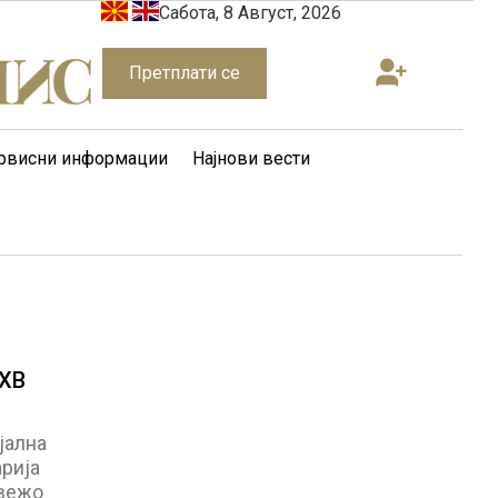
Сабота, 8 Август, 2026
Претплати се
рвисни информации
Најнови вести
АХВ
јална
арија
свежо