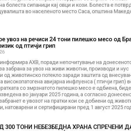
а болеста сипаници кај овци и кози. Болеста е потвр
дувалишта во населеното место Саса, општина Макед
ре увоз на речиси 24 тони пилешко месо од Бр
изик од птичји грип
026
 информира АХВ, поради непочитување на донесенот
а забрана за увоз на живи животни, производи и нус
и од животинско потекло заради заштита од внесува
а високопатогена авијарна инфлуенса ( птичји грип) в
пратката со змрзнатото пилешко месо е одбиена, биде
зведена во јануари 2025 година, а согласно донесен
абранет е увозот на пратки кои се добиени од живот
и, натоварени и сертифицирани пред 1 август 2025 го
АД 300 ТОНИ НЕБЕЗБЕДНА ХРАНА СПРЕЧЕНИ Д