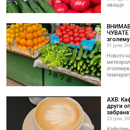
овошје
ВНИМАВ
ЧУВАТЕ 
зголему
31 јули, 2
Новото н
метеороло
зголемува
температ
АХВ: Ка
други о
забрана
23 јули, 2
Кафулињат