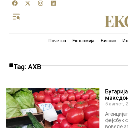
Почетна
Економија
Бизнис
Ин
Tag: АХВ
Бугарија
македон
5 август, 
Агенцијат
фејсбук с
воведе з