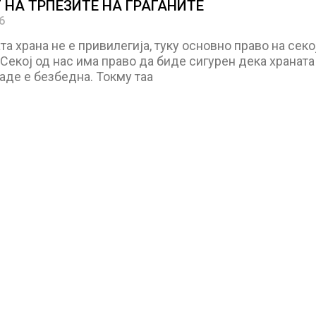
 НА ТРПЕЗИТЕ НА ГРАЃАНИТЕ
6
а храна не е привилегија, туку основно право на секо
 Секој од нас има право да биде сигурен дека храната
јаде е безбедна. Токму таа