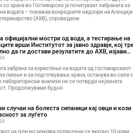
 со храна во Гостиварско ја почитуваат забраната за
на водата – покажаа вонредните надзори на Агенција
етеринарство (АХВ), спроведени
а официјални мостри од вода, а тестирање на
ците врши Институтот за јавно здравје, кој тр
лно да ги достави резулатите до АХВ, изјави
в
026
та забрана за користење на водата од гостиварскиот
за пиење и за подготвување храна, останува во сила 
 лабораториски анализи не се потврди нејзината
ст. Продолжуваме будно
и случаи на болеста сипаници кај овци и кози
асност за луѓето
026
кот на јули во земјава потврдени се вкупно 10 нови