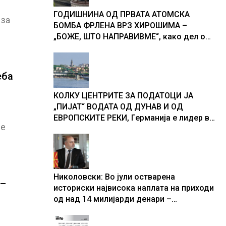
ГОДИШНИНА ОД ПРВАТА АТОМСКА
 за
БОМБА ФРЛЕНА ВРЗ ХИРОШИМА –
„БОЖЕ, ШТО НАПРАВИВМЕ“, како дел од
екипажот во авионот „Енола Геј“ и
учесниците во бомбардирањето го
доживуваа овој настан што го промени
еба
текот на историјата
КОЛКУ ЦЕНТРИТЕ ЗА ПОДАТОЦИ ЈА
„ПИЈАТ“ ВОДАТА ОД ДУНАВ И ОД
ЕВРОПСКИТЕ РЕКИ, Германија е лидер во
се
Европа по бројот на изградени центри за
податоци
Николовски: Во јули остварена
 –
историски највисока наплата на приходи
од над 14 милијарди денари –
изградивме систем што испорачува
резултати