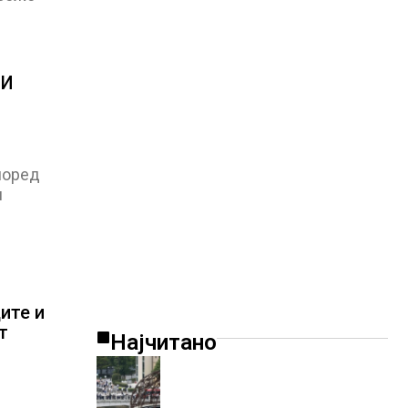
ГИ
поред
и
ите и
т
Најчитано