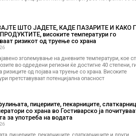
АЈТЕ ШТО ЈАДЕТЕ, КАДЕ ПАЗАРИТЕ И КАКО 
ПРОДУКТИТЕ, високите температури го
ваат ризикот од труење со храна
026
ајавено зголемување на дневните температури, кое с
зите во одредени региони ќе достигне 40 степени, г
 ризиците од појава на труење со храна. Високите
ури претставуваат потенцијална опасност
фулињата, пицериите, пекарниците, слаткарниц
ператори со храна во Гостиварско ја почитуваа
та за употреба на водата
026
а, пицериите, пекарниците, слаткарниците и други