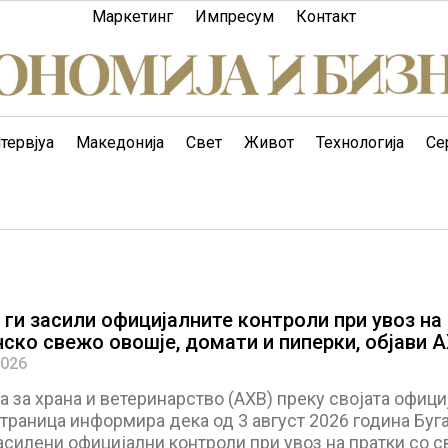
Маркетинг
Импресум
Контакт
тервјуа
Македонија
Свет
Живот
Технологија
Се
 ги засили официјалните контроли при увоз на
ско свежо овошје, домати и пиперки, објави 
2026
а за храна и ветеринарство (АХВ) преку својата офици
траница информира дека од 3 август 2026 година Буг
асилени официјални контроли при увоз на пратки со 