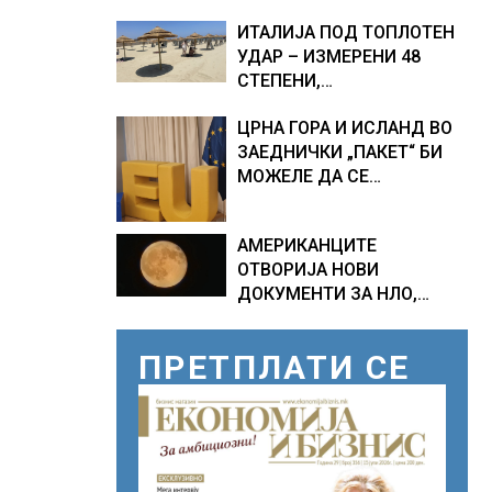
ТЕМПЕРАТУРИ
ИТАЛИЈА ПОД ТОПЛОТЕН
УДАР – ИЗМЕРЕНИ 48
СТЕПЕНИ,
МЕТЕОРОЛОЗИТЕ
ЦРНА ГОРА И ИСЛАНД ВО
НАЈАВИЈА НОВИ
ЗАЕДНИЧКИ „ПАКЕТ“ БИ
ПРОГНОЗИ ЗА СРЕДИНАТА
МОЖЕЛЕ ДА СЕ
НА АВГУСТ
ПРИКЛУЧАТ КОН ЕУ
АМЕРИКАНЦИТЕ
ОТВОРИЈА НОВИ
ДОКУМЕНТИ ЗА НЛО,
Федералното биро за
истраги проверувало
ПРЕТПЛАТИ СЕ
снимки за „Големи темни
триаголници со светла“