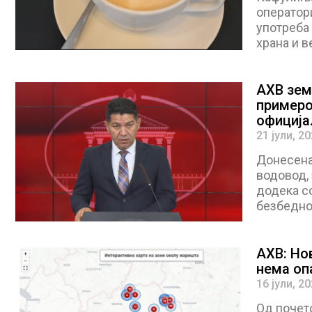
оператори
употреба 
храна и в
АХВ зем
примеро
официја
Милано
21 јули, 2
Донесена
водовод, 
додека со
безбедно
АХВ: Нов
нема оп
16 јули, 2
Од почето