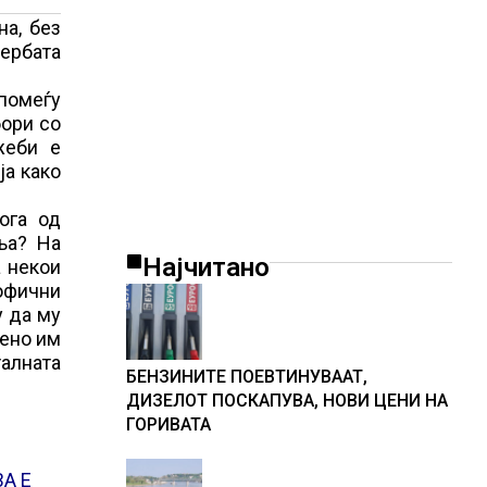
на, без
вербата
 помеѓу
бори со
жеби е
ја како
ога од
ња? На
Најчитано
а некои
рофични
у да му
лено им
алната
БЕНЗИНИТЕ ПОЕВТИНУВААТ,
ДИЗЕЛОТ ПОСКАПУВА, НОВИ ЦЕНИ НА
ГОРИВАТА
А Е