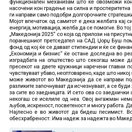
функционален механизам што ќе овозможи кон
насочени кон градење на силна и просперитетна
ги направи само подобри долгорочните стратешки 
Мојот впечаток од самитот е дека желбата кај с
енергија, мотивација, желба да се помогне. Во то
„Македонија 2025“ со која од прилози на присутн
поранешниот претседател на САД Џорџ Буш пом
фонд од кој ќе се даваат стипендии и ќе се фин
„Економија и бизнис“ ќе остане доследна во ре
изградбата на општество што секогаш може да
пресекот на двете кружници наречени главни пол
чувствуваат убаво, неоптоварено, каде што никој
може животот во Македонија да се направи под
разликите започнуваат да исчезнуваат, а се буди
за сите во заедницата. И сето ова со заеднички
некогаш се иселиле од неа. Овој ангажман нема
љубов, искреност, посветеност и многу работа. Да
Најлесно е во животот да бидеш песимист. Во
обесхрабреност. Има надеж за надежта во Македо