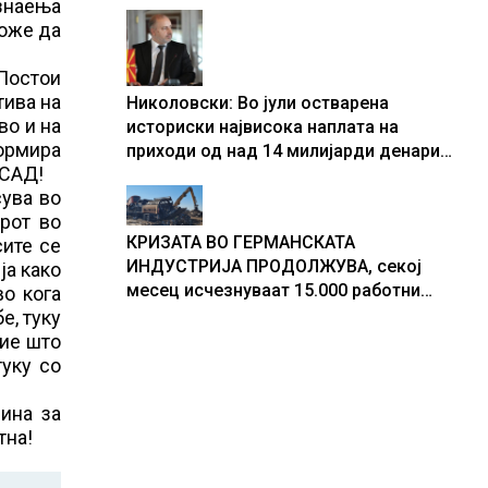
знаења
центри за податоци
може да
 Постои
тива на
Николовски: Во јули остварена
во и на
историски највисока наплата на
ормира
приходи од над 14 милијарди денари
 САД!
– изградивме систем што испорачува
сува во
резултати
рот во
КРИЗАТА ВО ГЕРМАНСКАТА
сите се
ИНДУСТРИЈА ПРОДОЛЖУВА, секој
ја како
месец исчезнуваат 15.000 работни
во кога
места
е, туку
ние што
туку со
ина за
тна!