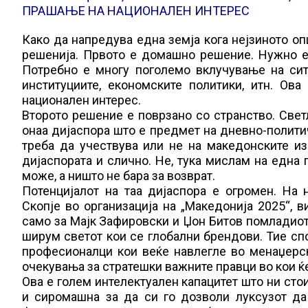
ПРАШАЊЕ НА НАЦИОНАЛЕН ИНТЕРЕС
Како да напредува една земја кога нејзиното о
решенија. Првото е домашно решение. Нужно е
Потребно е многу поголемо вклучување на си
институциите, економските политики, итн. Ов
национален интерес.
Второто решение е поврзано со странство. Светл
онаа дијаспора што е предмет на дневно-полити
треба да учествува или не на македонските из
дијаспората и слично. Не, тука мислам на една п
може, а ништо не бара за возврат.
Потенцијалот на таа дијаспора е огромен. Н
Скопје во организација на „Македонија 2025“, 
само за Мајк Зафировски и Џон Битов помладиот
ширум светот кои се глобални брендови. Тие сп
професионалци кои веќе навлегле во менаџерск
очекувања за стратешки важните правци во кои ќе
Ова е голем интелектуален капацитет што ни сто
и сиромашна за да си го дозволи луксузот да