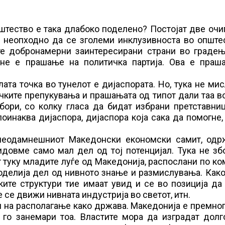
пштество е така длабоко поделено? Постојат две оч
 неопходно да се зголеми инклузивноста во општес
те добронамерни заинтересирани страни во градењ
а не е прашање на политичка партија. Ова е праш
ата точка во тунелот е дијаспората. Но, тука не ми
чките препукувања и прашањата од типот дали таа 
бори, со колку гласа да бидат избрани претставни
оинаква дијаспора, дијаспора која сака да помогне,
а неодамнешниот Македонски економски самит, одр
видовме само мал дел од тој потенцијал. Тука не з
 туку младите луѓе од Македонија, распослани по к
оделија дел од нивното знање и размислувања. Как
ите структури тие имаат увид и се во позиција да
 се движи нивната индустрија во светот, итн.
и на располагање како држава. Македонија е премно
 го занемари тоа. Властите мора да изградат долг