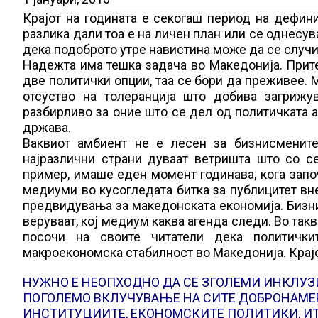
Крајот на годината е секогаш период на дефин
разлика дали тоа е на личен план или се однесува
дека подоброто утре навистина може да се случи 
Надежта има тешка задача во Македонија. Прит
две политички опции, таа се бори да преживее. 
отсуство на толеранција што добива загрижу
разбирливо за оние што се дел од политичката а
држава.
Ваквиот амбиент не е лесен за бизнисмените
најразлични страни дуваат ветришта што со 
пример, имаше еден момент годинава, кога запо
медиуми во кусогледата битка за публицитет вн
предвидувања за македонската економија. Бизни
веруваат, кој медиум каква агенда следи. Во так
посочи на своите читатели дека политички
макроекономска стабилност во Македонија. Крајо
НУЖНО Е НЕОПХОДНО ДА СЕ ЗГОЛЕМИ ИНКЛУЗ
ПОГОЛЕМО ВКЛУЧУВАЊЕ НА СИТЕ ДОБРОНАМЕ
ИНСТИТУЦИИТЕ, ЕКОНОМСКИТЕ ПОЛИТИКИ, ИТН