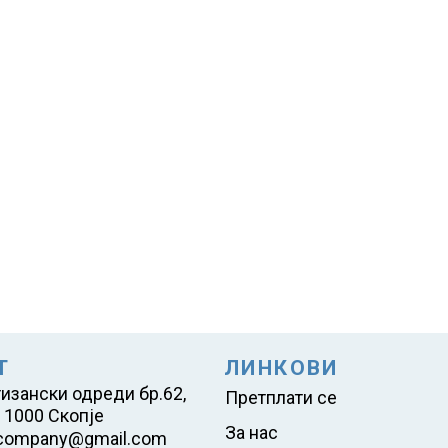
Т
ЛИНКОВИ
тизански одреди бр.62,
Претплати се
 1000 Скопје
За нас
company@gmail.com