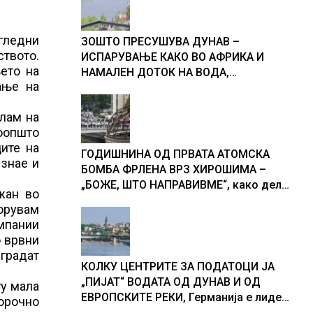
игледни
ЗОШТО ПРЕСУШУВА ДУНАВ –
твото.
ИСПАРУВАЊЕ КАКО ВО АФРИКА И
ето на
НАМАЛЕН ДОТОК НА ВОДА,
ање на
објаснување на хидрогеолог од
Србија
слам на
воопшто
ците на
ГОДИШНИНА ОД ПРВАТА АТОМСКА
 знае и
БОМБА ФРЛЕНА ВРЗ ХИРОШИМА –
„БОЖЕ, ШТО НАПРАВИВМЕ“, како дел
жан во
од екипажот во авионот „Енола Геј“ и
борувам
учесниците во бомбардирањето го
омпании
доживуваа овој настан што го
о врвни
промени текот на историјата
 градат
КОЛКУ ЦЕНТРИТЕ ЗА ПОДАТОЦИ ЈА
„ПИЈАТ“ ВОДАТА ОД ДУНАВ И ОД
гу мала
ЕВРОПСКИТЕ РЕКИ, Германија е лидер
орочно
во Европа по бројот на изградени