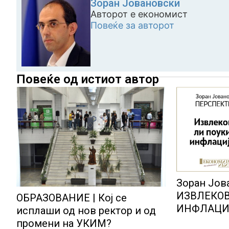
Зоран Јовановски
Авторот е економист
Повеќе за авторот
Повеќе од истиот автор
Зоран Јов
ИЗВЛЕКОВ
ОБРАЗОВАНИЕ | Кој се
ИНФЛАЦИ
исплаши од нов ректор и од
промени на УКИМ?