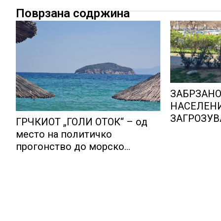
Поврзана содржина
ЗАБРЗАНО
НАСЕЛЕНИ
ЗАГРОЗУВ
ГРЧКИОТ „ГОЛИ ОТОК“ – од
СИСТЕМИ 
место на политичко
долгорочн
прогонство до морско
раст
светилиште