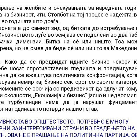
ирање на желбите и очекувањата за наредната годи
 на бизнисот, итн. Столбот на тој процес е надежта, 
во годината што доаѓа.
еснета е до самиот ѕид од битката до истребување
Мнозинството луѓе во земјава се поделени во два та
вачки димензии. Битка на сѐ или ништо. Тоа мо
рена, но не смее да биде сѐ или ништо за Македони
. Како да се предвидат идните бизнис чекори к
себе носат спротивставени гледишта и предвидува
чна да се вжештува политичката конфронтација, ког
есуваа немир кај бизнис секторот со своите катаст
смените се соочија со предизвикот да одлучат ком
ви околности, „Економија и бизнис“ јасно и недвосми
те турбуленции нема да ја нарушат фундамент
т на годинава го потврди нашиот став.
ИВНОСТА ВО ОПШТЕСТВОТО. ПОТРЕБНО Е МНОГУ
РНИ ЗАИНТЕРЕСИРАНИ СТРАНИ ВО ГРАДЕЊЕТО НА
. ОВА НЕ Е ПРАШАЊЕ НА ПОЛИТИЧКА ПАРТИЈА. ОВ