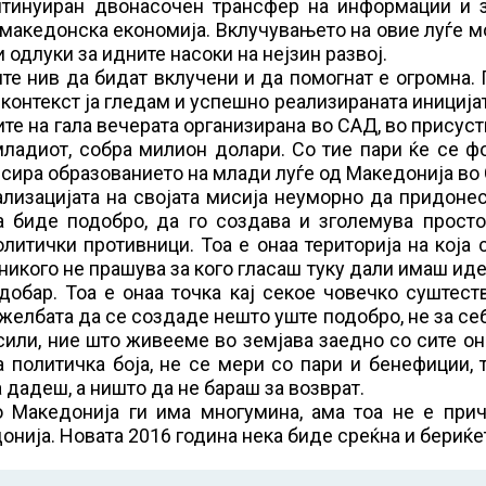
тинуиран двонасочен трансфер на информации и 
 македонска економија. Вклучувањето на овие луѓе 
одлуки за идните насоки на нејзин развој.
ите нив да бидат вклучени и да помогнат е огромна.
ј контекст ја гледам и успешно реализираната иниција
ите на гала вечерата организирана во САД, во присуст
ладиот, собра милион долари. Со тие пари ќе се ф
ансира образованието на млади луѓе од Македонија во
ализацијата на својата мисија неуморно да придоне
 биде подобро, да го создава и зголемува просто
итички противници. Тоа е онаа територија на која 
 никого не прашува за кого гласаш туку дали имаш иде
обар. Тоа е онаа точка кај секое човечко суштест
 желбата да се создаде нешто уште подобро, не за себ
 сили, ние што живееме во земјава заедно со сите о
 политичка боја, не се мери со пари и бенефиции, 
 дадеш, а ништо да не бараш за возврат.
 Македонија ги има многумина, ама тоа не е прич
нија. Новата 2016 година нека биде среќна и бериќе