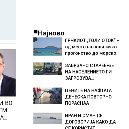
Најново
ГРЧКИОТ „ГОЛИ ОТОК“ –
од место на политичко
прогонство до морско
светилиште
ЗАБРЗАНО СТАРЕЕЊЕ
НА НАСЕЛЕНИЕТО ГИ
ЗАГРОЗУВА
ПЕНЗИСКИТЕ СИСТЕМИ
ЦЕНИТЕ НА НАФТАТА
ВО ЕВРОПА и
ДЕНЕСКА ПОВТОРНО
долгорочниот
И ВО
ПОРАСНАА
економски раст
ЛЕМ
ИРАН И ОМАН СЕ
ТА
ДОГОВОРИЈА КАКО ДА
СЕ КОРИСТАТ