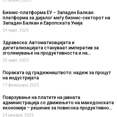
25 април, 2025
Бизнис-платформа ЕУ − Западен Балкан:
платформа за дијалог меѓу бизнис-секторот на
Западен Балкан и Европската Унија
24 март, 2025
Здравеска: Автоматизацијата и
дигитализацијата стануваат императив за
зголемување на продуктивноста и на
конкурентноста на компаниите
20 март, 2025
Пораката од градежништвото: надеж за процут
на индустријата
17 февруари, 2025
Поврзување на платите на јавната
администрација со движењето на македонската
економија – решение за повисока продуктивност
и повисок економски раст?
24 јануари, 2025