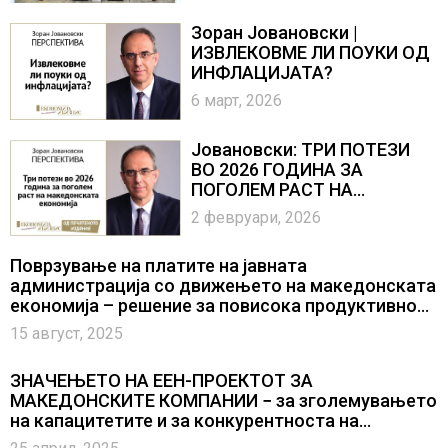
Зоран Јовановски |
ИЗВЛЕКОВМЕ ЛИ ПОУКИ ОД
ИНФЛАЦИЈАТА?
6 март, 2026
Јовановски: ТРИ ПОТЕЗИ
ВО 2026 ГОДИНА ЗА
ПОГОЛЕМ РАСТ НА
МАКЕДОНСКАТА
2 февруари, 2026
ЕКОНОМИЈА
Поврзување на платите на јавната
администрација со движењето на македонската
економија – решение за повисока продуктивност
и повисок економски раст? (од архивата)
15 август, 2025
ЗНАЧЕЊЕТО НА ЕЕН-ПРОЕКТОТ ЗА
МАКЕДОНСКИТЕ КОМПАНИИ − за зголемувањето
на капацитетите и за конкурентноста на
компаниите