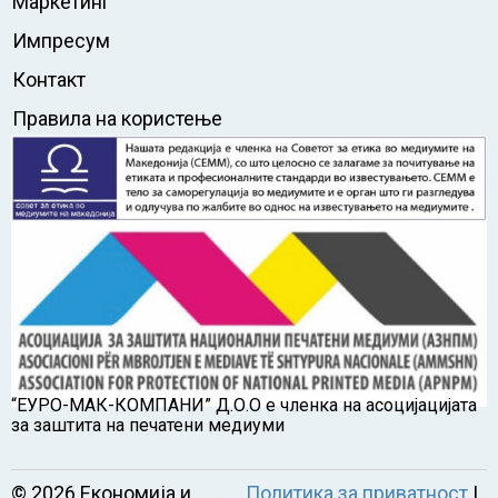
Маркетинг
Импресум
Контакт
Правила на користење
Ние ја цениме вашата приватност.
Ние користиме колачиња за да го подобриме вашето
прелистувачко искуство, да прикажуваме
персонализирани реклами или содржини и да го
анализираме нашиот сообраќај. Со кликање на
„Прифати сè“, се согласувате со нашата употреба на
колачиња.
Политика за колачиња
“ЕУРО-МАК-КОМПАНИ” Д.О.О е членка на асоцијацијата
Прифати сè
за заштита на печатени медиуми
Прилагоди
©
2026
Економија и
Политика за приватност
|