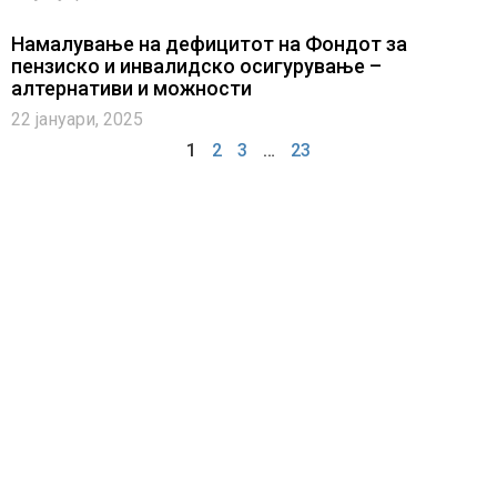
Намалување на дефицитот на Фондот за
пензиско и инвалидско осигурување –
алтернативи и можности
22 јануари, 2025
1
2
3
…
23