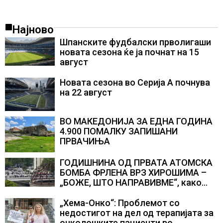
Најново
Шпанските фудбалски прволигаши
новата сезона ќе ја почнат на 15
август
Новата сезона во Серија А почнува
на 22 август
ВО МАКЕДОНИЈА ЗА ЕДНА ГОДИНА
4.900 ПОМАЛКУ ЗАПИШАНИ
ПРВАЧИЊА
ГОДИШНИНА ОД ПРВАТА АТОМСКА
БОМБА ФРЛЕНА ВРЗ ХИРОШИМА –
„БОЖЕ, ШТО НАПРАВИВМЕ“, како
дел од екипажот во авионот „Енола
Геј“ и учесниците во
„Хема-Онко“: Проблемот со
бомбардирањето го доживуваа овој
недостигот на дел од терапијата за
настан што го промени текот на
онколошките пациенти во