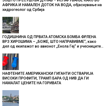
ЗОШТО ПРЕСУШУВА ДУНАВ – ИСПАРУВАЊЕ КАКО ВО
АФРИКА И НАМАЛЕН ДОТОК НА ВОДА, објаснување на
хидрогеолог од Србија
ГОДИШНИНА ОД ПРВАТА АТОМСКА БОМБА ФРЛЕНА
ВРЗ ХИРОШИМА – „БОЖЕ, ШТО НАПРАВИВМЕ“, како
дел од екипажот во авионот „Енола Геј“ и учесниците
во бомбардирањето го доживуваа овој настан што го
промени текот на историјата
НАФТЕНИТЕ АМЕРИКАНСКИ ГИГАНТИ ОСТВАРИЈА
ВИСОКИ ПРОФИТИ, ТРАМП БАРА ОД НИВ ДА ГИ
НАМАЛАТ ЦЕНИТЕ НА ГОРИВАТА