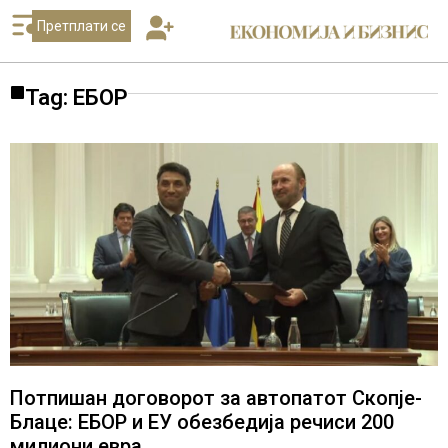
Претплати се
Tag: ЕБОР
Потпишан договорот за автопатот Скопје-
Блаце: ЕБОР и ЕУ обезбедија речиси 200
милиони евра