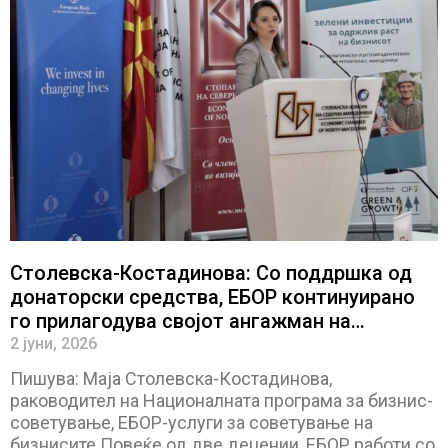
Столевска-Костадинова: Со поддршка од
донаторски средства, ЕБОР континуирано
го прилагодува својот ангажман на
потребите на бизнис-секторот
2 јуни, 2026
Пишува: Маја Столевска-Костадинова,
раководител на Националната програма за бизнис-
советување, ЕБОР-услуги за советување на
бизнисите Повеќе од две децении, ЕБОР работи со