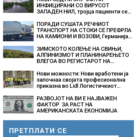
ИНФИЦИРАНИ СО ВИРУСОТ
ЗАПАДЕН НИЛ, тројца пациенти се
во критична состојба
ПОРАДИ СУШАТА РЕЧНИОТ
ТРАНСПОРТ НА СТОКИ СЕ ПРЕФРЛА
НА КАМИОНИ И ВОЗОВИ, Германија
со итни мерки овозможува
камионџиите да возат и во недела
ЗИМСКОТО КОЛЕЊЕ НА СВИЊИ,
АЛПИНИЗМОТ И ПЛАНИНАРЕЊЕТО
ВЛЕГОА ВО РЕГИСТАРОТ НА
КУЛТУРНО НАСЛЕДСТВО НА
СЛОВЕНИЈА
Нови можности: Нови вработени ја
започнаа својата професионална
приказна во Lidl Логистичкиот
центар во Куманово
РАЗВОЈОТ НА ВИ Е НАЈВАЖЕН
ФАКТОР ЗА РАСТ НА
АМЕРИКАНСКАТА ЕКОНОМИЈА
ПРЕТПЛАТИ СЕ