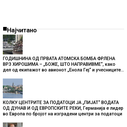
Најчитано
ГОДИШНИНА ОД ПРВАТА АТОМСКА БОМБА ФРЛЕНА
ВРЗ ХИРОШИМА – „БОЖЕ, ШТО НАПРАВИВМЕ“, како
дел од екипажот во авионот „Енола Геј“ и учесниците
во бомбардирањето го доживуваа овој настан што го
промени текот на историјата
КОЛКУ ЦЕНТРИТЕ ЗА ПОДАТОЦИ ЈА „ПИЈАТ“ ВОДАТА
ОД ДУНАВ И ОД ЕВРОПСКИТЕ РЕКИ, Германија е лидер
во Европа по бројот на изградени центри за податоци