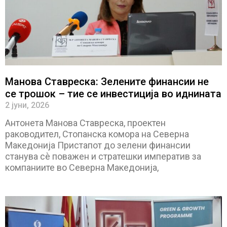
Манова Ставреска: Зелените финансии не
се трошок – тие се инвестиција во иднината
2 јуни, 2026
Антонета Манова Ставреска, проектен
раководител, Стопанска комора на Северна
Македонија Пристапот до зелени финансии
станува сè поважен и стратешки императив за
компаниите во Северна Македонија,