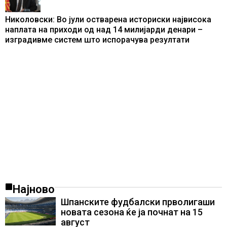
Николовски: Во јули остварена историски највисока
наплата на приходи од над 14 милијарди денари –
изградивме систем што испорачува резултати
Најново
Шпанските фудбалски прволигаши
новата сезона ќе ја почнат на 15
август