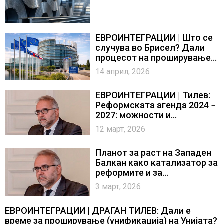
македонската индустрија?
ЕВРОИНТЕГРАЦИИ | Што се
случува во Брисел? Дали
процесот на проширување е
сè уште „жив“?
14 април, 2026
ЕВРОИНТЕГРАЦИИ | Тилев:
Реформската агенда 2024 −
2027: можности и
предизвици
12 март, 2026
Планот за раст на Западен
Балкан како катализатор за
реформите и за
економската конвергенција
3 март, 2026
ЕВРОИНТЕГРАЦИИ | ДРАГАН ТИЛЕВ: Дали е
време за проширување (унификација) на Унијата?