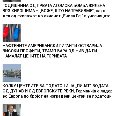
ГОДИШНИНА ОД ПРВАТА АТОМСКА БОМБА ФРЛЕНА
ВРЗ ХИРОШИМА – „БОЖЕ, ШТО НАПРАВИВМЕ“, како
дел од екипажот во авионот „Енола Геј“ и учесниците
во бомбардирањето го доживуваа овој настан што го
промени текот на историјата
НАФТЕНИТЕ АМЕРИКАНСКИ ГИГАНТИ ОСТВАРИЈА
ВИСОКИ ПРОФИТИ, ТРАМП БАРА ОД НИВ ДА ГИ
НАМАЛАТ ЦЕНИТЕ НА ГОРИВАТА
КОЛКУ ЦЕНТРИТЕ ЗА ПОДАТОЦИ ЈА „ПИЈАТ“ ВОДАТА
ОД ДУНАВ И ОД ЕВРОПСКИТЕ РЕКИ, Германија е лидер
во Европа по бројот на изградени центри за податоци