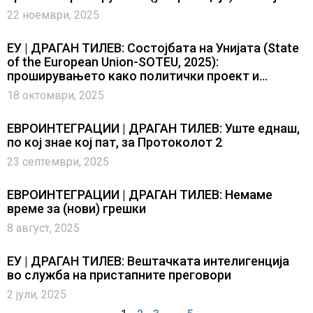
22 ноември, 2025
ЕУ | ДРАГАН ТИЛЕВ: Состојбата на Унијата (State
of the European Union-SOTEU, 2025):
проширувањето како политички проект и
геополитички императив
18 октомври, 2025
ЕВРОИНТЕГРАЦИИ | ДРАГАН ТИЛЕВ: Уште еднаш,
по кој знае кој пат, за Протоколот 2
23 септември, 2025
ЕВРОИНТЕГРАЦИИ | ДРАГАН ТИЛЕВ: Немаме
време за (нови) грешки
8 август, 2025
ЕУ | ДРАГАН ТИЛЕВ: Вештачката интелигенција
во служба на пристапните преговори
2 јули, 2025