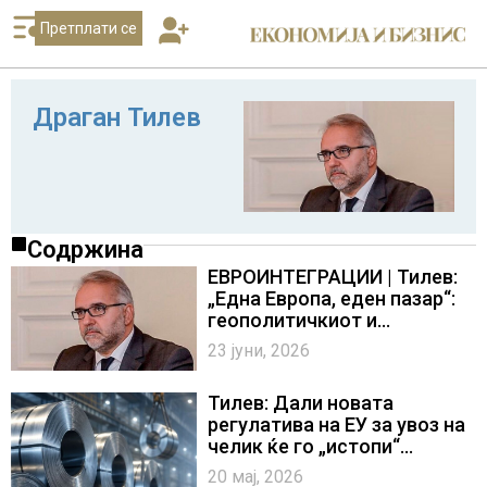
Претплати се
Драган Тилев
Содржина
ЕВРОИНТЕГРАЦИИ | Тилев:
„Една Европа, еден пазар“:
геополитичкиот и
економскиот контекст на
23 јуни, 2026
новата европска
интеграција
Тилев: Дали новата
регулатива на ЕУ за увоз на
челик ќе го „истопи“
челичниот „’рбет“ на
20 мај, 2026