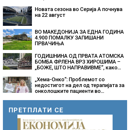
Новата сезона во Серија А почнува
на 22 август
ВО МАКЕДОНИЈА ЗА ЕДНА ГОДИНА
4.900 ПОМАЛКУ ЗАПИШАНИ
ПРВАЧИЊА
ГОДИШНИНА ОД ПРВАТА АТОМСКА
БОМБА ФРЛЕНА ВРЗ ХИРОШИМА –
„БОЖЕ, ШТО НАПРАВИВМЕ“, како
дел од екипажот во авионот „Енола
Геј“ и учесниците во
„Хема-Онко“: Проблемот со
бомбардирањето го доживуваа овој
недостигот на дел од терапијата за
настан што го промени текот на
онколошките пациенти во
историјата
моментот е надминат
ПРЕТПЛАТИ СЕ