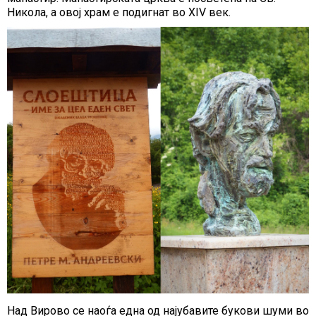
Никола, а овој храм е подигнат во XIV век.
Над Вирово се наоѓа една од најубавите букови шуми во