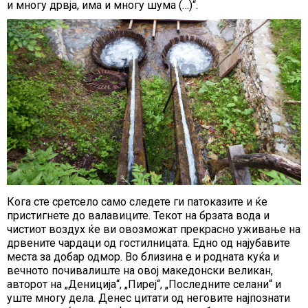
и многу дрвја, има и многу шума (…)“.
Кога сте сретсело само следете ги патоказите и ќе
пристигнете до валавиците. Текот на брзата вода и
чистиот воздух ќе ви овозможат прекрасно уживање на
дрвените чардаци од гостилницата. Едно од најубавите
места за добар одмор. Во близина е и родната куќа и
вечното почивалиште на овој македонски великан,
авторот на „Дениција“, „Пиреј“, „Последните селани“ и
уште многу дела. Денес цитати од неговите најпознати