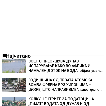
Најчитано
ЗОШТО ПРЕСУШУВА ДУНАВ –
ИСПАРУВАЊЕ КАКО ВО АФРИКА И
НАМАЛЕН ДОТОК НА ВОДА, објаснување
на хидрогеолог од Србија
ГОДИШНИНА ОД ПРВАТА АТОМСКА
БОМБА ФРЛЕНА ВРЗ ХИРОШИМА –
„БОЖЕ, ШТО НАПРАВИВМЕ“, како дел од
екипажот во авионот „Енола Геј“ и
учесниците во бомбардирањето го
КОЛКУ ЦЕНТРИТЕ ЗА ПОДАТОЦИ ЈА
доживуваа овој настан што го промени
„ПИЈАТ“ ВОДАТА ОД ДУНАВ И ОД