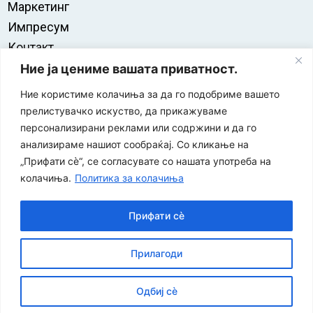
Маркетинг
Импресум
Контакт
Правила на користење
Ние ја цениме вашата приватност.
Ние користиме колачиња за да го подобриме вашето
прелистувачко искуство, да прикажуваме
персонализирани реклами или содржини и да го
анализираме нашиот сообраќај. Со кликање на
„Прифати сè“, се согласувате со нашата употреба на
колачиња.
Политика за колачиња
Прифати сè
“ЕУРО-МАК-КОМПАНИ” Д.О.О е членка на асоцијацијата
Прилагоди
за заштита на печатени медиуми
Одбиј сè
©
2026
Економија и Бизнис
Политика за приватност
|
| Developed by:
Unet
Политика за колачиња