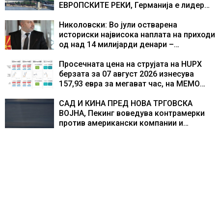
текот на историјата
ЕВРОПСКИТЕ РЕКИ, Германија е лидер
во Европа по бројот на изградени
центри за податоци
Николовски: Во јули остварена
историски највисока наплата на приходи
од над 14 милијарди денари –
изградивме систем што испорачува
резултати
Просечната цена на струјата на HUPX
берзата за 07 август 2026 изнесува
157,93 евра за мегават час, на МЕМО
153,56 евра за мегават час
САД И КИНА ПРЕД НОВА ТРГОВСКА
ВОЈНА, Пекинг воведува контрамерки
против американски компании и
организации