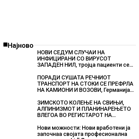
Најново
НОВИ СЕДУМ СЛУЧАИ НА
ИНФИЦИРАНИ СО ВИРУСОТ
ЗАПАДЕН НИЛ, тројца пациенти се
во критична состојба
ПОРАДИ СУШАТА РЕЧНИОТ
ТРАНСПОРТ НА СТОКИ СЕ ПРЕФРЛА
НА КАМИОНИ И ВОЗОВИ, Германија
со итни мерки овозможува
камионџиите да возат и во недела
ЗИМСКОТО КОЛЕЊЕ НА СВИЊИ,
АЛПИНИЗМОТ И ПЛАНИНАРЕЊЕТО
ВЛЕГОА ВО РЕГИСТАРОТ НА
КУЛТУРНО НАСЛЕДСТВО НА
СЛОВЕНИЈА
Нови можности: Нови вработени ја
започнаа својата професионална