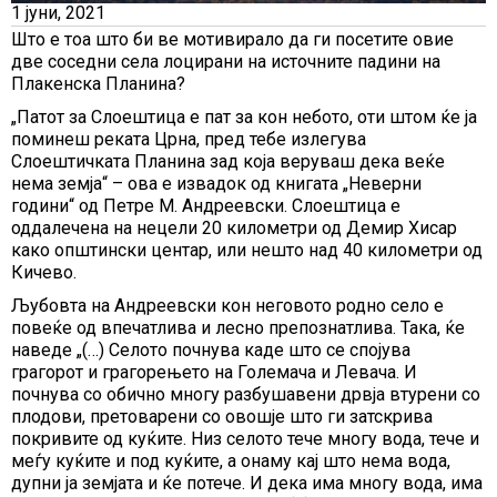
1 јуни, 2021
Што е тоа што би ве мотивирало да ги посетите овие
две соседни села лоцирани на источните падини на
Плакенска Планина?
„Патот за Слоештица е пат за кон небото, оти штом ќе ја
поминеш реката Црна, пред тебе излегува
Слоештичката Планина зад која веруваш дека веќе
нема земја“ – ова е извадок од книгата „Неверни
години“ од Петре М. Андреевски. Слоештица е
оддалечена на нецели 20 километри од Демир Хисар
како општински центар, или нешто над 40 километри од
Кичево.
Љубовта на Андреевски кон неговото родно село е
повеќе од впечатлива и лесно препознатлива. Така, ќе
наведе „(…) Селото почнува каде што се спојува
грагорот и грагорењето на Големача и Левача. И
почнува со обично многу разбушавени дрвја втурени со
плодови, претоварени со овошје што ги затскрива
покривите од куќите. Низ селото тече многу вода, тече и
меѓу куќите и под куќите, а онаму кај што нема вода,
дупни ја земјата и ќе потече. И дека има многу вода, има