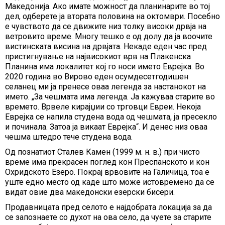
Македонија. Ако имате можност да планинарите во тој
дел, одберете ја втората половина на октомври. Посебно
е чувството да се движите низ толку високи дрвја на
ветровито време. Многу тешко е од долу да ја воочите
вистинската висина на дрвјата. Некаде еден час пред
пристигнување на највисокиот врв на Плакенска
Планина има локалитет кој го носи името Еврејка. Во
2020 година во Вирово еден осумдесетгодишен
селанец ми ја пренесе оваа легенда за настанокот на
името. „За чешмата има легенда. Ја кажуваа старите во
времето. Врвеле кирајџии со трговци Евреи. Некоја
Еврејка се напила студена вода од чешмата, ја пресекло
и починала. Затоа ја викаат Еврејка“. И денес низ оваа
чешма штедро тече студена вода.
Од познатиот Сталев Камен (1999 м. н. в.) при чисто
време има прекрасен поглед кон Преспанското и кон
Охридското Езеро. Покрај врвовите на Галичица, тоа е
уште едно место од каде што може истовремено да се
видат овие два македонски езерски бисери.
Продавницата пред селото е најдобрата локација за да
се запознаете со духот на ова село, да чуете за старите