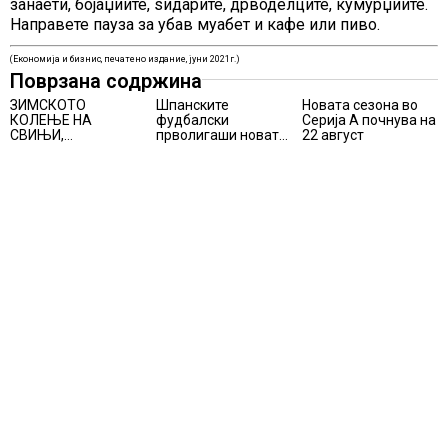
занаети, бојаџиите, ѕидарите, дрводелците, ќумурџиите.
Направете пауза за убав муабет и кафе или пиво.
(Економија и бизнис, печатено издание, јуни 2021г.)
Поврзана содржина
ЗИМСКОТО
Шпанските
Новата сезона во
КОЛЕЊЕ НА
фудбалски
Серија А почнува на
СВИЊИ,
прволигаши новата
22 август
АЛПИНИЗМОТ И
сезона ќе ја почнат
ПЛАНИНАРЕЊЕТО
на 15 август
ВЛЕГОА ВО
РЕГИСТАРОТ НА
КУЛТУРНО
НАСЛЕДСТВО НА
СЛОВЕНИЈА