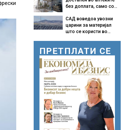
 фрески
без доплата, само со
законски утврдената
САД воведоа увозни
партиципација
царини за материјал
што се користи во
соларни панели и
чипови
ПРЕТПЛАТИ СЕ