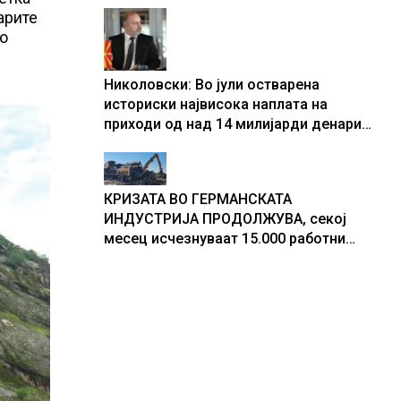
арите
центри за податоци
но
Николовски: Во јули остварена
историски највисока наплата на
приходи од над 14 милијарди денари
– изградивме систем што испорачува
резултати
КРИЗАТА ВО ГЕРМАНСКАТА
ИНДУСТРИЈА ПРОДОЛЖУВА, секој
месец исчезнуваат 15.000 работни
места