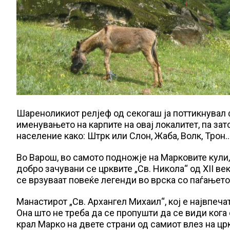
Шареноликиот релјеф од секогаш ја поттикнувал ф
именувањето на карпите на овај локалитет, па за
население како: Штрк или Слон, Жаба, Волк, Трон
Во Варош, во самото подножје на Марковите кули, 
добро зачувани се црквите „Св. Никола“ од XII век, 
се врзуваат повеќе легенди во врска со паѓањето 
Манастирот „Св. Архангел Михаил“, кој е највпеча
Она што не треба да се пропушти да се види кога
крал Марко на двете страни од самиот влез на црк