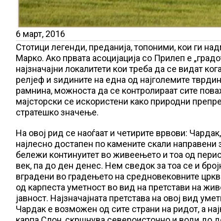
6 март, 2016
Стотици легенди, преданија, топоними, кои ги над
Марко. Ако првата асоцијација со Прилеп е „градо
најзначајни локалитети кои треба да се видат ко
релјеф и ѕидините на една од најголемите тврди
рамнина, можноста да се контролираат сите поваж
мајсторски се искористени како природни препрек
стратешко значење.
На овoј рид се наоѓаат и четирите врвови: Чардак,
најлесно достапен по камените скали направени 
бележи континуитет во живеењето и тоа од перио
век, па до ден денес. Нем сведок за тоа се и бро
вградени во градењето на средновековните цркви
од карпеста уметност во вид на претстави на жив
јавност. Најзначајната претстава на овој вид ум
Чардак е возможен од сите страни на ридот, а на
карпа Слон, скршнува североисточно и води до д