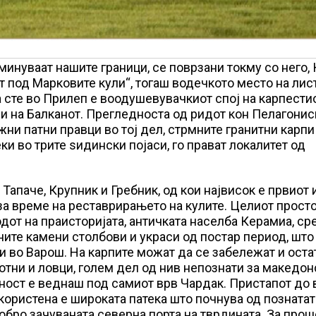
минуваат нашите граници, се поврзани токму со него,
т под Марковите кули“, тогаш водечкото место на лис
га сте во Прилеп е воодушевувачкиот спој на карпести
ни на Балканот. Прегледноста од ридот кон Пелагонис
ни патни правци во тој дел, стрмните гранитни карпи
и во трите ѕидински појаси, го прават локалитет од
 Тапаче, Крупник и Гребник, од кои највисок е првиот 
за време на реставрирањето на кулите. Целиот прост
дот на праисторијата, античката населба Керамиа, ср
јните камени столбови и украси од постар период, што
 во Варош. На карпите можат да се забележат и оста
отни и ловци, голем дел од нив непознати за македон
етност е веднаш под самиот врв Чардак. Пристапот до 
јкористена е широката патека што почнува од познатат
обро зачуваната северна порта на тврдината. За прош