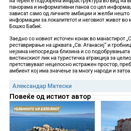
на терен е подобрена инфраструктура во вид на в
панорама и информативни паноа со цел информаци
зависат само од личните амбиции и желби нешто 
информации за локалитетот и неговиот живот во 
Бошко Бабиќ.
Заедно со новиот источен конак во манастирот „Св
реставрирање на црквата „Св. Атанасиј“ и гробни
нејзина непосредна близина и со подобрувањата 
вистинскиот лик на туристичка атракција за цели
претставуваат нецелосно истражен простор, преб
амбиент кој има значење за многу народи и зато
Александар Матески
Повеќе од истиот автор