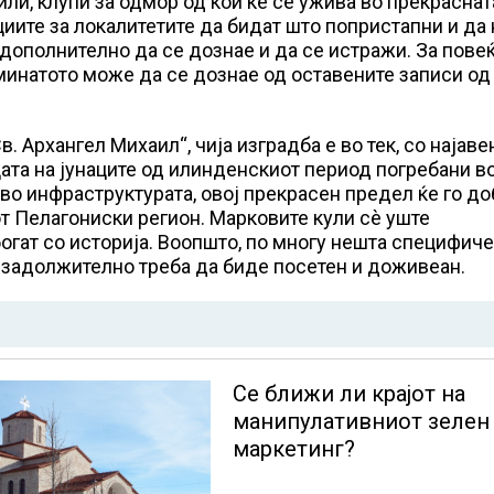
или, клупи за одмор од кои ќе се ужива во прекраснат
ите за локалитетите да бидат што попристапни и да 
дополнително да се дознае и да се истражи. За пове
минатото може да се дознае од оставените записи од
. Архангел Михаил“, чија изградба е во тек, со најаве
цата на јунаците од илинденскиот период погребани в
во инфраструктурата, овој прекрасен предел ќе го д
от Пелагониски регион. Марковите кули сè уште
огат со историја. Воопшто, по многу нешта специфич
а задолжително треба да биде посетен и доживеан.
Се ближи ли крајот на
манипулативниот зелен
маркетинг?