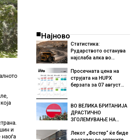
Најново
Статистика:
Рударството останува
најслаба алка во
индустријата и покрај
Просечната цена на
потенцијалот за нови
калното
струјата на HUPX
инвестиции
берзата за 07 август
2026 изнесува 157,93
ле,
евра за мегават час, на
 која
МЕМО 153,56 евра за
ВО ВЕЛИКА БРИТАНИЈА
мегават час
ДРАСТИЧНО
ЗГОЛЕМУВАЊЕ НА
страна.
БРОЈОТ НА ПРИВЕДЕНИ
ашин и
Лекот „Фостер“ ќе биде
РАБОТНИЦИ НА ЦРНО
 наоѓа
достапен во аптеките