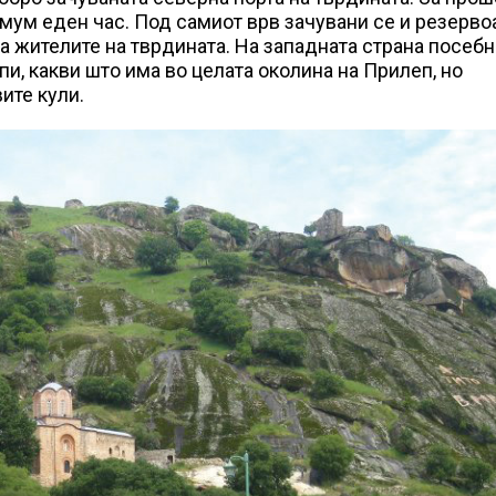
имум еден час. Под самиот врв зачувани се и резерво
а жителите на тврдината. На западната страна посеб
пи, какви што има во целата околина на Прилеп, но
ите кули.