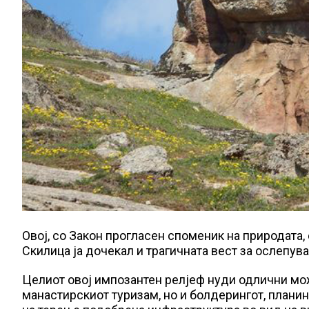
Овој, со Закон прогласен споменик на природата,
Скилица ја дочекал и трагичната вест за ослепува
Целиот овој импозантен релјеф нуди одлични мож
манастирскиот туризам, но и болдерингот, планинс