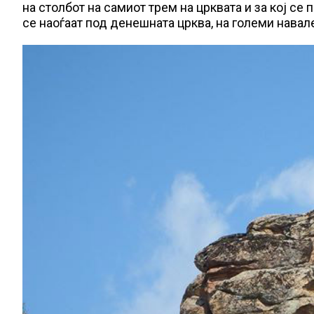
на столбот на самиот трем на црквата и за кој се
се наоѓаат под денешната црква, на големи навал