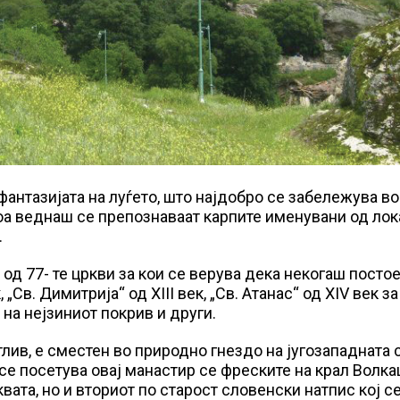
антазијата на луѓето, што најдобро се забележува во
тоа веднаш се препознаваат карпите именувани од ло
…
од 77- те цркви за кои се верува дека некогаш постое
„Св. Димитрија“ од XIII век, „Св. Атанас“ од XIV век за
на нејзиниот покрив и други.
тлив, е сместен во природно гнездо на југозападната 
 се посетува овај манастир се фреските на крал Волк
вата, но и вториот по старост словенски натпис кој се