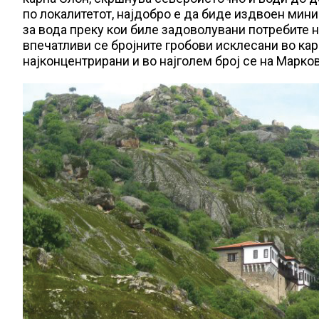
по локалитетот, најдобро е да биде издвоен мин
за вода преку кои биле задоволувани потребите н
впечатливи се бројните гробови исклесани во кар
најконцентрирани и во најголем број се на Марков