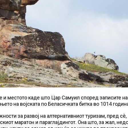
 е и местото каде што Цар Самуил според записите на
њето на војската по Беласичката битка во 1014 година
ности за развој на алтернативниот туризам, пред сè,
киот маратон и параглајдингот. Она што, за жал, нед