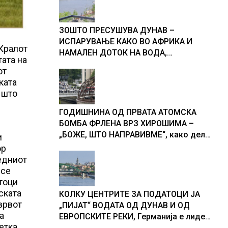
ЗОШТО ПРЕСУШУВА ДУНАВ –
ИСПАРУВАЊЕ КАКО ВО АФРИКА И
 Кралот
НАМАЛЕН ДОТОК НА ВОДА,
тата на
објаснување на хидрогеолог од
от
Србија
ката
 што
ГОДИШНИНА ОД ПРВАТА АТОМСКА
БОМБА ФРЛЕНА ВРЗ ХИРОШИМА –
„БОЖЕ, ШТО НАПРАВИВМЕ“, како дел
и
од екипажот во авионот „Енола Геј“ и
ор
учесниците во бомбардирањето го
едниот
доживуваа овој настан што го
 се
промени текот на историјата
тоци
ската
КОЛКУ ЦЕНТРИТЕ ЗА ПОДАТОЦИ ЈА
врвот
„ПИЈАТ“ ВОДАТА ОД ДУНАВ И ОД
а
ЕВРОПСКИТЕ РЕКИ, Германија е лидер
етка
во Европа по бројот на изградени