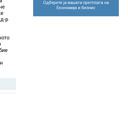
а
Одберете ја вашата претплата на
не
Економија и бизнис
ќе
 д-р
ното
о
обие
ен