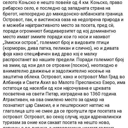
селото Коњско е нешто повеќе од 4 км. Коњско, право
рибарско село, e последно од западната страна на
брегот, непосредно до македонско-албанската граница.
Островот, пак, е вистинска оаза на недопрена природа и
е можеби најатрактивното место за посета, пред сѐ,
поради огромниот биодиверзитет од кој доминантно
место имаат змиите поради кои го носи и називот
„Змиски остров“, големиот број и видовите птици
(корморан, дива патка, пеликан и слично), но и дивата
фоја како специфичен вид дрво кој е малку
распростанет во нашите предели. Поради големиот број
на змии, од кои дел се отровни (поскок), неопходно е
внимателно движење и задолжително носење на
заштитна облека. Островот, како и островот Мал Град во
Албанија и Свети Ахил во Малото Преспанско Езеро, има
остатоци од населби од кои најсочувана е црквата
посветена на свети Петар, изградена во 1360 година.
Атрактивен, на ова омилено место за одмор на
познатиот цар Самоил, е и пештерскиот натпис на
глаголица што не смее да се пропушти при посетата на
островот. Островот, во секој случај, нуди адреналински
туризам за оние кои сакаат посета на нешто ново,