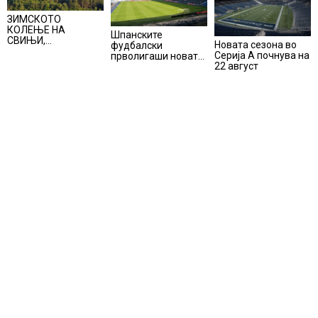
ЗИМСКОТО
КОЛЕЊЕ НА
Шпанските
СВИЊИ,
Новата сезона во
фудбалски
АЛПИНИЗМОТ И
Серија А почнува на
прволигаши новата
ПЛАНИНАРЕЊЕТО
22 август
сезона ќе ја почнат
ВЛЕГОА ВО
на 15 август
РЕГИСТАРОТ НА
КУЛТУРНО
НАСЛЕДСТВО НА
СЛОВЕНИЈА