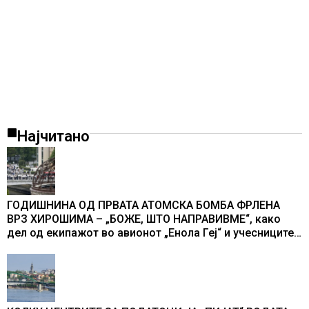
Најчитано
ГОДИШНИНА ОД ПРВАТА АТОМСКА БОМБА ФРЛЕНА
ВРЗ ХИРОШИМА – „БОЖЕ, ШТО НАПРАВИВМЕ“, како
дел од екипажот во авионот „Енола Геј“ и учесниците
во бомбардирањето го доживуваа овој настан што го
промени текот на историјата