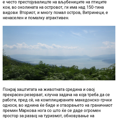
е често престојувалиште на вљубениците на птиците
кои, во околината на островот, ги има над 150-тина
видови. Вториот, и многу помал остров, Витринеци, е
ненаселен и помалку атрактивен.
Покрај заштитата на животната средина и овој
прекрасен резерват, клучна задача на која треба да се
работи, пред сѐ, на комплицираните македонско-грчки
односи, во иднина ќе биде и отворањето на граничниот
премин Маркова нога со што ќе се даде огромен
простор за развој на туризмот, обновување на