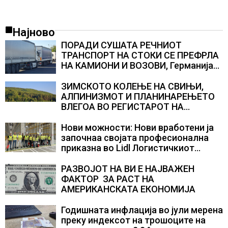
Најново
ПОРАДИ СУШАТА РЕЧНИОТ
ТРАНСПОРТ НА СТОКИ СЕ ПРЕФРЛА
НА КАМИОНИ И ВОЗОВИ, Германија
со итни мерки овозможува
камионџиите да возат и во недела
ЗИМСКОТО КОЛЕЊЕ НА СВИЊИ,
АЛПИНИЗМОТ И ПЛАНИНАРЕЊЕТО
ВЛЕГОА ВО РЕГИСТАРОТ НА
КУЛТУРНО НАСЛЕДСТВО НА
СЛОВЕНИЈА
Нови можности: Нови вработени ја
започнаа својата професионална
приказна во Lidl Логистичкиот
центар во Куманово
РАЗВОЈОТ НА ВИ Е НАЈВАЖЕН
ФАКТОР ЗА РАСТ НА
АМЕРИКАНСКАТА ЕКОНОМИЈА
Годишната инфлација во јули мерена
преку индексот на трошоците на