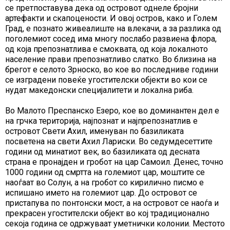
се претпоставува дека од островот однеле бројни
артефакти и скапоцености. И овој остров, како и Голем
Град, е познато живеалиште на влекачи, а за разлика од
поголемиот сосед има многу послабо развиена флора,
од која препознатлива е смоквата, од која локалното
население прави препознатливо слатко. Во близина на
брегот е селото Зрноско, во кое во последниве години
се изградени повеќе угостителски објекти во кои се
нудат македонски специјалитети и локална риба.
Во Малото Преспанско Езеро, кое во доминантен дел е
на грчка територија, најпознат и најпрепознатлив е
островот Свети Ахил, именуван по базиликата
посветена на свети Ахил Лариски. Во седумдесеттите
години од минатиот век, во базиликата од десната
страна е пронајден и гробот на цар Самоил. Денес, точно
1000 години од смртта на големиот цар, моштите се
наоѓаат во Солун, а на гробот со кирилично писмо е
испишано името на големиот цар. До островот се
пристапува по понтонски мост, а на островот се наоѓа и
прекрасен угостителски објект во кој традиционално
секоја година се одржуваат уметнички колонии. Местото