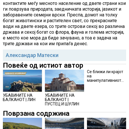
контактите меѓу месното население од двете страни кои
ги поврзува природата, заедничката историја, јазикот и
заборавените семејни врски. Преспа, домот на толку
богат животински и растителен свет, со прекрасните
води на двете езера, со трите острови секој во различна
држава и секој богат со флора, фауна и голема историја,
е место кое мора да биде зачувано, а тоа е задача на
трите држави на кои им припаѓа денес.
Александар Матески
Повеќе од истиот автор
Се ближи ли крајот
на
манипулативниот
зелен маркетинг?
УБАВИНИТЕ НА
УБАВИНИТЕ НА
БАЛКАНОТ |
БАЛКАНОТ | ЛИН
ПУСТЕЦ И ШУЛИН
Поврзана содржина