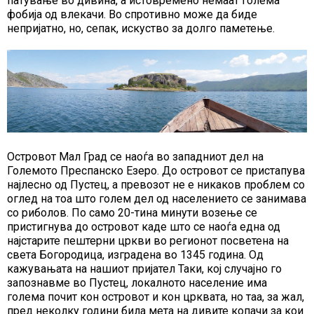
патување во дивина, а истовремено немаат голема
фобија од влекачи. Во спротивно може да биде
непријатно, но, сепак, искуство за долго паметење.
Островот Мал Град се наоѓа во западниот дел на
Големото Преспанско Езеро. До островот се пристапува
најлесно од Пустец, а превозот не е никаков проблем со
оглед на тоа што голем дел од населението се занимава
со риболов. По само 20-тина минути возење се
пристигнува до островот каде што се наоѓа една од
најстарите пештерни цркви во регионот посветена на
света Богородица, изградена во 1345 година. Од
кажувањата на нашиот пријател Таки, кој случајно го
запознавме во Пустец, локалното население има
голема почит кон островот и кон црквата, но таа, за жал,
пред неколку години била мета на дивите копачи за кои