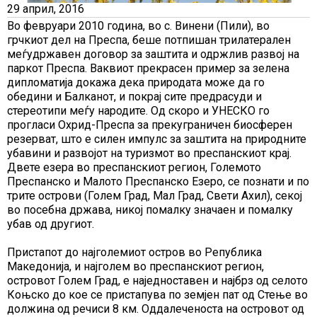
29 април, 2016
Во февруари 2010 година, во с. Винени (Пили), во
грчкиот дел на Преспа, беше потпишан трилатерален
меѓудржавен договор за заштита и одржлив развој на
паркот Преспа. Ваквиот прекрасен пример за зелена
дипломатија докажа дека природата може да го
обедини и Балканот, и покрај сите предрасуди и
стереотипи меѓу народите. Од скоро и УНЕСКО го
прогласи Охрид-Преспа за прекуграничен биосферен
резерват, што е силен импулс за заштита на природните
убавини и развојот на туризмот во преспанскиот крај.
Двете езера во преспанскиот регион, Големото
Преспанско и Малото Преспанско Езеро, се познати и по
трите острови (Голем Град, Мал Град, Свети Ахил), секој
во посебна држава, никој помалку значаен и помалку
убав од другиот.
Пристапот до најголемиот остров во Република
Македонија, и најголем во преспанскиот регион,
островот Голем Град, е наједноставен и најбрз од селото
Коњско до кое се пристапува по земјен пат од Стење во
должина од речиси 8 км. Оддалеченоста на островот од