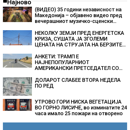
Најново
(ВИДЕО) 35 години независност на
Македонија – објавено видео пред
вечерашниот музичко-сценски
спектакл во Охрид
НЕКОЛКУ ЗЕМЈИ ПРЕД ЕНЕРГЕТСКА
КРИЗА, СУШАТА ЈА ЗГОЛЕМИ
ЦЕНАТА НА СТРУЈАТА НА БЕРЗИТЕ
НА НАД 700 ЕВРА ЗА МЕГАВАТ-ЧАС
АНКЕТИ: ТРАМП Е
НАЈНЕПОПУЛАРНИОТ
АМЕРИКАНСКИ ПРЕТСЕДАТЕЛ СО
ВТОР МАНДАТ, тој не ги признава
резултатите од последните анкети
ДОЛАРОТ СЛАБЕЕ ВТОРА НЕДЕЛА
ПО РЕД
УТРОВО ГОРИ НИСКА ВЕГЕТАЦИЈА
ВО ГОРНО ЛИСИЧЕ, во изминатите 24
часа имало 25 пожари на отворено