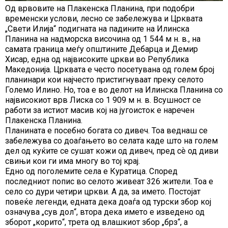
Од врвовите на Плакенска Планина, при подобри
временски услови, лесно се забележува и Црквата
„Свети Илија“ подигната на падините на Илинска
Планина на надморска височина од 1 544 м н. в., на
самата граница меѓу општините Дебарца и Демир
Хисар, една од највисоките цркви во Република
Македонија. Црквата е често посетувана од голем број
планинари кои најчесто пристигнуваат преку селото
Големо Илино. Но, тоа е во делот на Илинска Планина со
највисокиот врв Лиска со 1 909 м н. в. Всушност се
работи за истиот масив кој на југоисток е наречен
Плакенска Планина.
Планината е посебно богата со дивеч. Тоа веднаш се
забележува со доаѓањето во селата каде што на голем
дел од куќите се сушат кожи од дивеч, пред сѐ од диви
свињи кои ги има многу во тој крај.
Едно од поголемите села е Куратица. Според
последниот попис во селото живеат 326 жители. Тоа е
село со дури четири цркви. А да, за името. Постојат
повеќе легенди, едната дека доаѓа од турски збор кој
означува „сув дол“, втора дека името е изведено од
зборот „корито“, трета од влашкиот збор „брз“, а