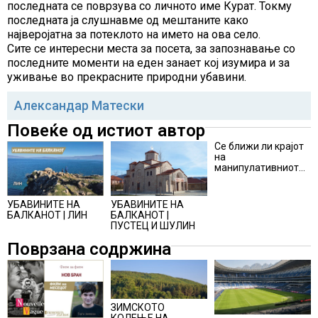
последната се поврзува со личното име Курат. Токму
последната ја слушнавме од мештаните како
најверојатна за потеклото на името на ова село.
Сите се интересни места за посета, за запознавање со
последните моменти на еден занает кој изумира и за
уживање во прекрасните природни убавини.
Александар Матески
Повеќе од истиот автор
Се ближи ли крајот
на
манипулативниот
зелен маркетинг?
УБАВИНИТЕ НА
УБАВИНИТЕ НА
БАЛКАНОТ |
БАЛКАНОТ | ЛИН
ПУСТЕЦ И ШУЛИН
Поврзана содржина
ЗИМСКОТО
КОЛЕЊЕ НА