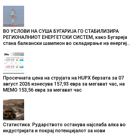
ВО УСЛОВИ НА СУША БУГАРИЈА ГО СТАБИЛИЗИРА
РЕГИОНАЛНИОТ ЕНЕРГЕТСКИ СИСТЕМ, како Бугарија
стана балкански шампион во складирање на енергија
од батерии
Просечната цена на струјата на HUPX берзата за 07
август 2026 изнесува 157,93 евра за мегават час, на
МЕМО 153,56 евра за мегават час
Статистика: Рударството останува најслаба алка во
индустријата и покрај потенцијалот за нови