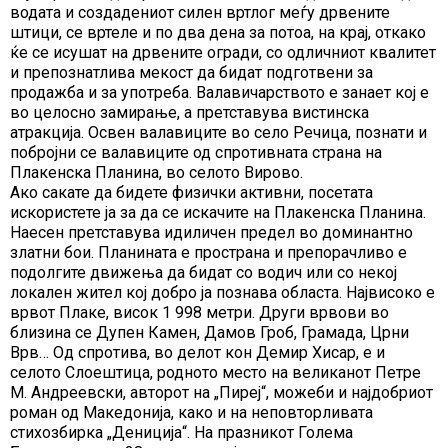
водата и создадениот силен вртлог меѓу дрвените
штици, се вртеле и по два дена за потоа, на крај, откако
ќе се исушат на дрвените огради, со одличниот квалитет
и препознатлива мекост да бидат подготвени за
продажба и за употреба. Валавичарството е занает кој е
во целосно замирање, а претставува вистинска
атракција. Освен валавиците во село Речица, познати и
побројни се валавиците од спротивната страна на
Плакенска Планина, во селото Вирово.
Ако сакате да бидете физички активни, посетата
искористете ја за да се искачите на Плакенска Планина.
Наесен претставува идиличен предел во доминантно
златни бои. Планината е пространа и препорачливо е
подолгите движења да бидат со водич или со некој
локален жител кој добро ја познава областа. Највисоко е
врвот Плаке, висок 1 998 метри. Други врвови во
близина се Дупен Камен, Дамов Гроб, Грамада, Црни
Врв… Од спротива, во делот кон Демир Хисар, е и
селото Слоештица, родното место на великанот Петре
М. Андреевски, авторот на „Пиреј“, можеби и најдобриот
роман од Македонија, како и на неповторливата
стихозбирка „Дениција“. На празникот Голема