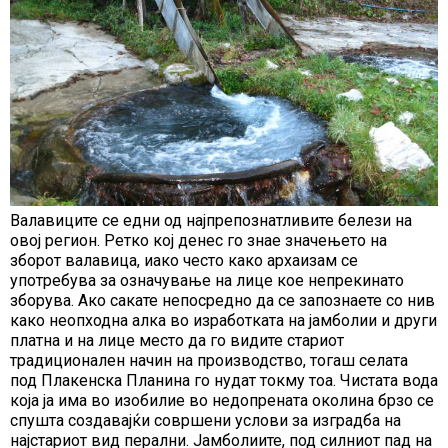
Валавиците се едни од најпрепознатливите белези на
овoј регион. Ретко кој денес го знае значењето на
зборот валавица, иако често како архаизам се
употребува за означување на лице кое непрекинато
зборува. Ако сакате непосредно да се запознаете со нив
како неопходна алка во изработката на јамболии и други
платна и на лице место да го видите стариот
традиционален начин на производство, тогаш селата
под Плакенска Планина го нудат токму тоа. Чистата вода
која ја има во изобилие во недопрената околина брзо се
спушта создавајќи совршени услови за изградба на
најстариот вид перални. Јамболиите, под силниот пад на