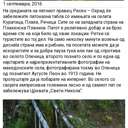
1 септември, 2016
На средината на патниот правец Ресен – Охрид ќе
забележите патоказна табла со имињата на селата
Куратица, Плаќе, Речица. Сите се на западната страна на
Плакенска Планина. Патот е релативно добар и за брзо
време сте на која било од овие локации. Ретки се
туристите во тој дел. На само неколку минути возење од
деснаta страна има и рибник, па посетата можете да ја
искористите и за добра пауза тука или пак од спротива
во селото Опеница, второто познато село и по една од
најстарите и најрепрезентативните фотографии на
македонските села, фотографирана токму во Опеница
од познатиот Аугусте Леон во 1913 година. Не
пропуштајте да ја побарате на интернет. Во селото со
својата импресивна големина лесно и од самиот пат се
забележува Црквата „Свети Никола“.