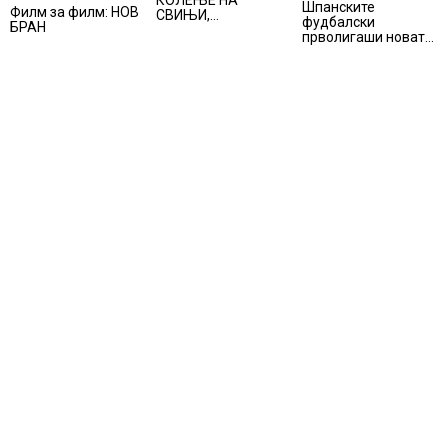
Шпанските
Филм за филм: НОВ
СВИЊИ,
фудбалски
БРАН
АЛПИНИЗМОТ И
прволигаши новата
ПЛАНИНАРЕЊЕТО
сезона ќе ја почнат
ВЛЕГОА ВО
на 15 август
РЕГИСТАРОТ НА
КУЛТУРНО
НАСЛЕДСТВО НА
СЛОВЕНИЈА