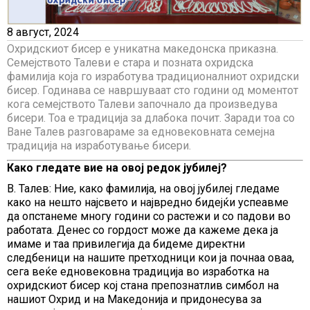
8 август, 2024
Охридскиот бисер е уникатна македонска приказна.
Семејството Талеви е стара и позната охридска
фамилија која го изработува традиционалниот охридски
бисер. Годинава се навршуваат сто години од моментот
кога семејството Талеви започнало да произведува
бисери. Тоа е традиција за длабока почит. Заради тоа со
Ване Талев разговараме за едновековната семејна
традиција на изработување бисери.
Како гледате вие на овој редок јубилеј?
В. Талев: Ние, како фамилија, на овој јубилеј гледаме
како на нешто најсвето и највредно бидејќи успеавме
да опстанеме многу години со растежи и со падови во
работата. Денес со гордост може да кажеме дека ја
имаме и таа привилегија да бидеме директни
следбеници на нашите претходници кои ја почнаа оваа,
сега веќе едновековна традиција во изработка на
охридскиот бисер кој стана препознатлив симбол на
нашиот Охрид и на Македонија и придонесува за