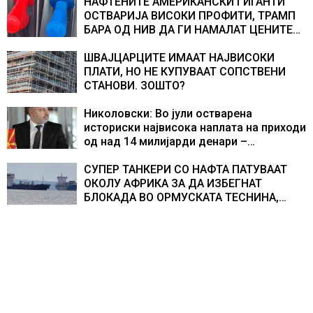
НАФТЕНИТЕ АМЕРИКАНСКИ ГИГАНТИ
ОСТВАРИЈА ВИСОКИ ПРОФИТИ, ТРАМП
БАРА ОД НИВ ДА ГИ НАМАЛАТ ЦЕНИТЕ
НА ГОРИВАТА
ШВАЈЦАРЦИТЕ ИМААТ НАЈВИСОКИ
ПЛАТИ, НО НЕ КУПУВААТ СОПСТВЕНИ
СТАНОВИ. ЗОШТО?
Николовски: Во јули остварена
историски највисока наплата на приходи
од над 14 милијарди денари –
изградивме систем што испорачува
резултати
СУПЕР ТАНКЕРИ СО НАФТА ПАТУВААТ
ОКОЛУ АФРИКА ЗА ДА ИЗБЕГНАТ
БЛОКАДА ВО ОРМУСКАТА ТЕСНИНА,
повеќе од 1.000 бродови поминаа низ
морскиот премин со помош на
американската војска