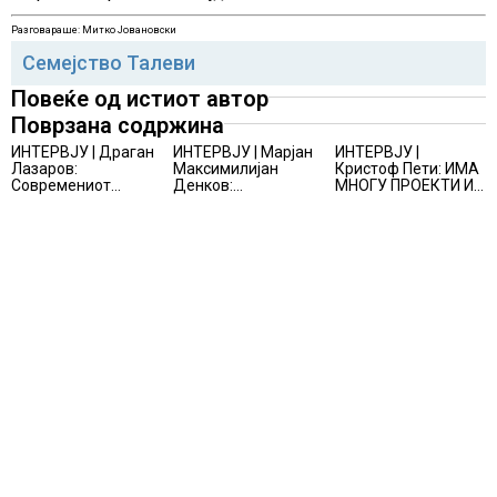
Разговараше: Митко Јовановски
Семејство Талеви
Повеќе од истиот автор
Поврзана содржина
ИНТЕРВЈУ | Драган
ИНТЕРВЈУ | Марјан
ИНТЕРВЈУ |
Лазаров:
Максимилијан
Кристоф Пети: ИМА
Современиот
Денков:
МНОГУ ПРОЕКТИ И
бизнис не бара
СОЗДАВАМ
ПОНУДИ НА МАСА,
правно мислење,
ВНИМАТЕЛНО
НО ТИЕ НЕ СЕ
туку правно
ОСМИСЛЕНИ
МАТЕРИЈАЛИЗИРААТ
одржливо деловно
ПРОСТОРИ
решение