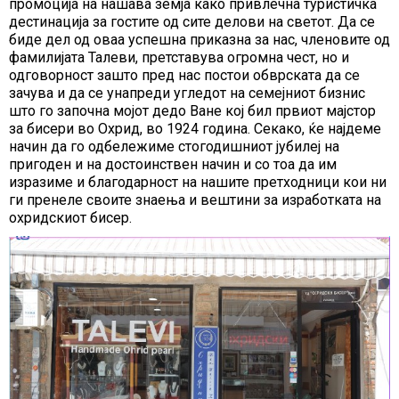
промоција на нашава земја како привлечна туристичка
дестинација за гостите од сите делови на светот. Да се
биде дел од оваа успешна приказна за нас, членовите од
фамилијата Талеви, претставува огромна чест, но и
одговорност зашто пред нас постои обврската да се
зачува и да се унапреди угледот на семејниот бизнис
што го започна мојот дедо Ване кој бил првиот мајстор
за бисери во Охрид, во 1924 година. Секако, ќе најдеме
начин да го одбележиме стогодишниот јубилеј на
пригоден и на достоинствен начин и со тоа да им
изразиме и благодарност на нашите претходници кои ни
ги пренеле своите знаења и вештини за изработката на
охридскиот бисер.