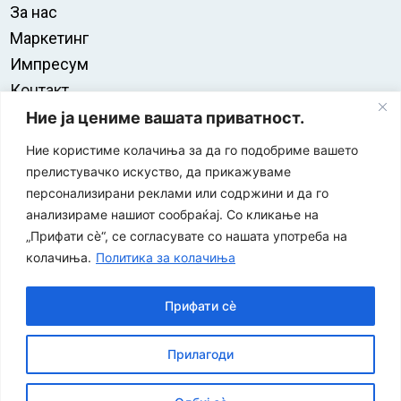
За нас
Маркетинг
Импресум
Контакт
Правила на користење
Ние ја цениме вашата приватност.
Ние користиме колачиња за да го подобриме вашето
прелистувачко искуство, да прикажуваме
персонализирани реклами или содржини и да го
анализираме нашиот сообраќај. Со кликање на
„Прифати сè“, се согласувате со нашата употреба на
колачиња.
Политика за колачиња
Прифати сè
“ЕУРО-МАК-КОМПАНИ” Д.О.О е членка на асоцијацијата
Прилагоди
за заштита на печатени медиуми