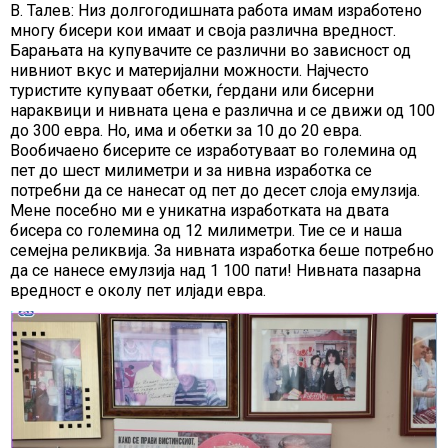
В. Талев: Низ долгогодишната работа имам изработено
многу бисери кои имаат и своја различна вредност.
Барањата на купувачите се различни во зависност од
нивниот вкус и материјални можности. Најчесто
туристите купуваат обетки, ѓердани или бисерни
нараквици и нивната цена е различна и се движи од 100
до 300 евра. Но, има и обетки за 10 до 20 евра.
Вообичаено бисерите се изработуваат во големина од
пет до шест милиметри и за нивна изработка се
потребни да се нанесат од пет до десет слоја емулзија.
Мене посебно ми е уникатна изработката на двата
бисера со големина од 12 милиметри. Тие се и наша
семејна реликвија. За нивната изработка беше потребно
да се нанесе емулзија над 1 100 пати! Нивната пазарна
вредност е околу пет илјади евра.