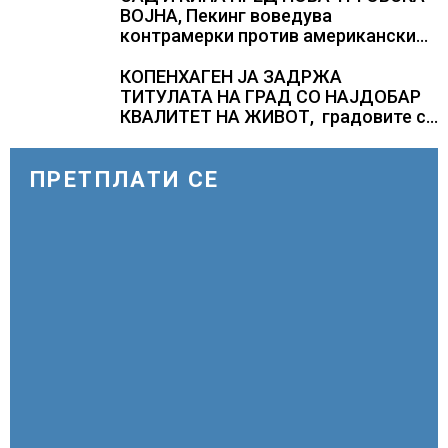
ВОЈНА, Пекинг воведува
контрамерки против американски
компании и организации
КОПЕНХАГЕН ЈА ЗАДРЖА
ТИТУЛАТА НА ГРАД СО НАЈДОБАР
КВАЛИТЕТ НА ЖИВОТ, градовите со
најниско рангирање продолжуваат
да бидат обележани со
комбинација од фактори
ПРЕТПЛАТИ СЕ