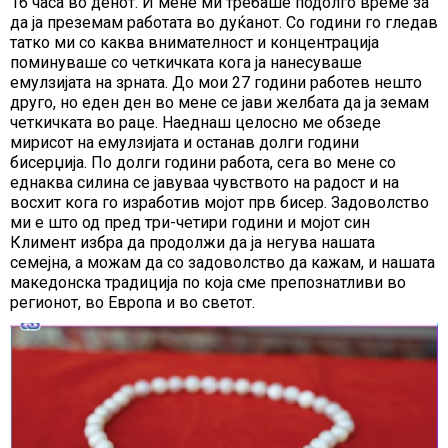
16 часа во денот. И мене ми требаше подолго време за
да ја преземам работата во дуќанот. Со години го гледав
татко ми со каква внимателност и концентрација
поминуваше со четкичката кога ја нанесуваше
емулзијата на зрната. До мои 27 години работев нешто
друго, но еден ден во мене се јави желбата да ја земам
четкичката во раце. Наеднаш целосно ме обзеде
мирисот на емулзијата и останав долги години
бисерџија. По долги години работа, сега во мене со
еднаква силина се јавуваа чувството на радост и на
восхит кога го изработив мојот прв бисер. Задоволство
ми е што од пред три-четири години и мојот син
Климент избра да продолжи да ја негува нашата
семејна, а можам да со задоволство да кажам, и нашата
македонска традиција по која сме препознатливи во
регионот, во Европа и во светот.