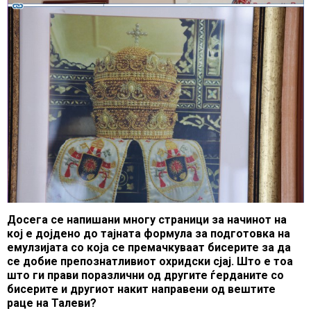
Досега се напишани многу страници за начинот на
кој е дојдено до тајната формула за подготовка на
емулзијата со која се премачкуваат бисерите за да
се добие препознатливиот охридски сјај. Што е тоа
што ги прави поразлични од другите ѓерданите со
бисерите и другиот накит направени од вештите
раце на Талеви?