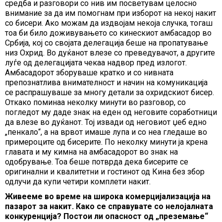
средба и разговори со нив им посветувам целосно
внимание за да им помогнам при изборот на некој накит
со бисери. Ако можам да издвојам некоја случка, тогаш
тоа би било доживувањето со кинескиот амбасадор во
Србија, кој со својата делегација беше на пропатување
низ Охрид. Во дуќанот влезе со преведувачот, а другите
луѓе од делегацијата чекаа надвор пред излогот.
Амбасадорот зборуваше кратко и со нивната
препознатлива внимателност и начин на комуникација
се распрашуваше за многу детали за охридскиот бисер.
Откако поминаа неколку минути во разговор, со
погледот му даде знак на еден од неговите соработници
да влезе во дуќанот. Тој извади од неговиот џеб едно
„пенкало“, а на врвот имаше лупа и со неа гледаше во
примероците од бисерите. По неколку минути ја крена
главата и му кимна на амбасадорот во знак на
одобрување. Тоа беше потврда дека бисерите се
оригинални и квалитетни и гостинот од Кина без збор
одлучи да купи четири комплети накит.
Живееме во време на широка комерцијализација на
пазарот за накит. Како се справувате со нелојалната
конкуренција? Постои ли опасност од „преземање“