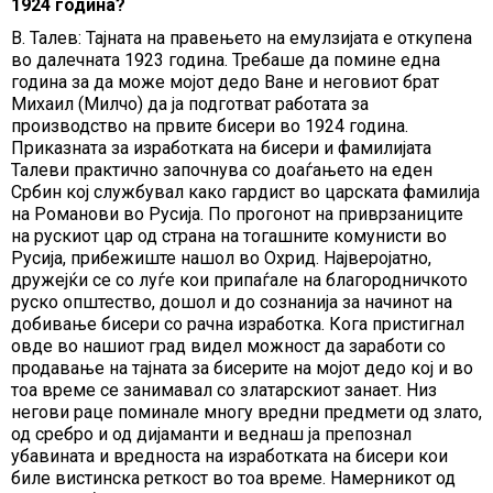
1924 година?
В. Талев: Тајната на правењето на емулзијата е откупена
во далечната 1923 година. Требаше да помине една
година за да може мојот дедо Ване и неговиот брат
Михаил (Милчо) да ја подготват работата за
производство на првите бисери во 1924 година.
Приказната за изработката на бисери и фамилијата
Талеви практично започнува со доаѓањето на еден
Србин кој службувал како гардист во царската фамилија
на Романови во Русија. По прогонот на приврзаниците
на рускиот цар од страна на тогашните комунисти во
Русија, прибежиште нашол во Охрид. Најверојатно,
дружејќи се со луѓе кои припаѓале на благородничкото
руско општество, дошол и до сознанија за начинот на
добивање бисери со рачна изработка. Кога пристигнал
овде во нашиот град видел можност да заработи со
продавање на тајната за бисерите на мојот дедо кој и во
тоа време се занимавал со златарскиот занает. Низ
негови раце поминале многу вредни предмети од злато,
од сребро и од дијаманти и веднаш ја препознал
убавината и вредноста на изработката на бисери кои
биле вистинска реткост во тоа време. Намерникот од