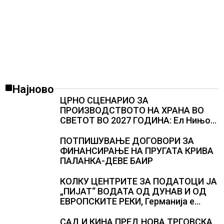
Најново
ЦРНО СЦЕНАРИО ЗА
ПРОИЗВОДСТВОТО НА ХРАНА ВО
СВЕТОТ ВО 2027 ГОДИНА: Ел Нињо
ќе доведе дополнителни 50
милиони луѓе во акутен глад
ПОТПИШУВАЊЕ ДОГОВОРИ ЗА
ФИНАНСИРАЊЕ НА ПРУГАТА КРИВА
ПАЛАНКА-ДЕВЕ БАИР
КОЛКУ ЦЕНТРИТЕ ЗА ПОДАТОЦИ ЈА
„ПИЈАТ“ ВОДАТА ОД ДУНАВ И ОД
ЕВРОПСКИТЕ РЕКИ, Германија е
лидер во Европа по бројот на
изградени центри за податоци
САД И КИНА ПРЕД НОВА ТРГОВСКА