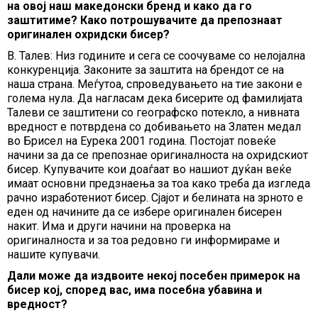
на овој наш македонски бренд и како да го
заштитиме? Како потрошувачите да препознаат
оригинален охридски бисер?
В. Талев: Низ годините и сега се соочуваме со нелојална
конкуренција. Законите за заштита на брендот се на
наша страна. Меѓутоа, спроведувањето на тие закони е
голема нула. Да нагласам дека бисерите од фамилијата
Талеви се заштитени со географско потекло, а нивната
вредност е потврдена со добивањето на Златен медал
во Брисел на Еурека 2001 година. Постојат повеќе
начини за да се препознае оригиналноста на охридскиот
бисер. Купувачите кои доаѓаат во нашиот дуќан веќе
имаат основни предзнаења за тоа како треба да изгледа
рачно изработениот бисер. Сјајот и белината на зрното е
еден од начините да се избере оригинален бисерен
накит. Има и други начини на проверка на
оригиналноста и за тоа редовно ги информираме и
нашите купувачи.
Дали може да издвоите некој посебен примерок на
бисер кој, според вас, има посебна убавина и
вредност?