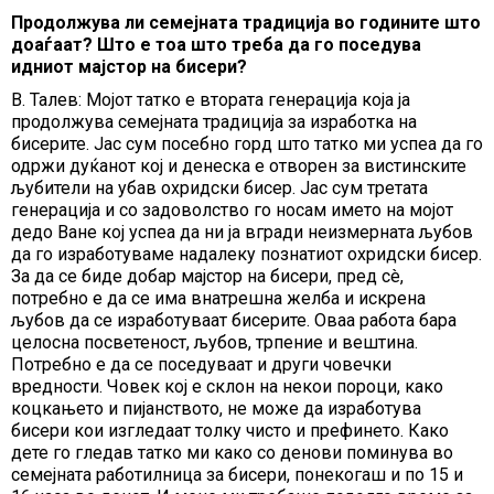
Продолжува ли семејната традиција во годините што
доаѓаат? Што е тоа што треба да го поседува
идниот мајстор на бисери?
В. Талев: Мојот татко е втората генерација која ја
продолжува семејната традиција за изработка на
бисерите. Јас сум посебно горд што татко ми успеа да го
одржи дуќанот кој и денеска е отворен за вистинските
љубители на убав охридски бисер. Јас сум третата
генерација и со задоволство го носам името на мојот
дедо Ване кој успеа да ни ја вгради неизмерната љубов
да го изработуваме надалеку познатиот охридски бисер.
За да се биде добар мајстор на бисери, пред сè,
потребно е да се има внатрешна желба и искрена
љубов да се изработуваат бисерите. Оваа работа бара
целосна посветеност, љубов, трпение и вештина.
Потребно е да се поседуваат и други човечки
вредности. Човек кој е склон на некои пороци, како
коцкањето и пијанството, не може да изработува
бисери кои изгледаат толку чисто и префинето. Како
дете го гледав татко ми како со денови поминува во
семејната работилница за бисери, понекогаш и по 15 и