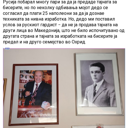
Русија побарал многу пари за да ја предаде тајната за
бисерите, но по неколку одбивања мојот дедо се
согласил да плати 25 наполеони за да ја дознае
техниката за нивна изработка. Но, дедо ми поставил
услов за рускиот гардист − да не ја продава тајната на
други лица во Македонија, што не било испочитувано од
другата страна и тајната за изработката на бисерите ја
предал и на друго семејство во Охрид.