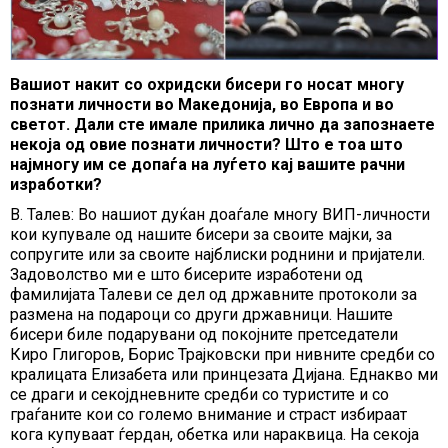
Вашиот накит со охридски бисери го носат многу
познати личности во Македонија, во Европа и во
светот. Дали сте имале прилика лично да запознаете
некоја од овие познати личности? Што е тоа што
најмногу им се допаѓа на луѓето кај вашите рачни
изработки?
В. Талев: Во нашиот дуќан доаѓале многу ВИП-личности
кои купувале од нашите бисери за своите мајки, за
сопругите или за своите најблиски роднини и пријатели.
Задоволство ми е што бисерите изработени од
фамилијата Талеви се дел од државните протоколи за
размена на подароци со други државници. Нашите
бисери биле подарувани од покојните претседатели
Киро Глигоров, Борис Трајковски при нивните средби со
кралицата Елизабета или принцезата Дијана. Еднакво ми
се драги и секојдневните средби со туристите и со
граѓаните кои со големо внимание и страст избираат
кога купуваат ѓердан, обетка или нараквица. На секоја