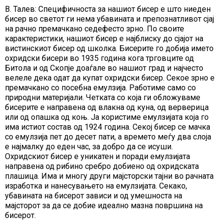
В. Талев: Специфичноста за нашиот бисер е што ниеден
бисер во светот ги нема убавината и препознатливот сјај
на рачно премачкано седефесто зрно. По своите
карактеристики, нашиот бисер е најблиску до сјајот на
вистинскиот бисер од школкa. Бисерите го добија името
охридски бисери во 1935 година кога трговците од
Битола и од Скопје доаѓале во нашиот град и најчесто
велеле дека одат да купат охридски бисер. Секое зрно е
премачкано со посебна емулзија. Работиме само со
природни материјали. Четката со која ги обложуваме
бисерите е направена од влакна од куна, од верверица
или од опашка од коњ. Ја користиме емулзијата која го
има истиот состав од 1924 година. Секој бисер се мачка
со емулзија пет до десет пати, а времето меѓу два слоја
е најмалку до еден час, за добро да се исуши.
Охридскиот бисер е уникатен и поради емулзијата
направена од рибино сребро добиено од охридската
плашица. Има и многу други мајсторски тајни во рачната
изработка и нанесувањето на емулзијата. Секако,
убавината на бисерот зависи и од умешноста на
мајсторот за да се добие идеално мазна површина на
бисерот.