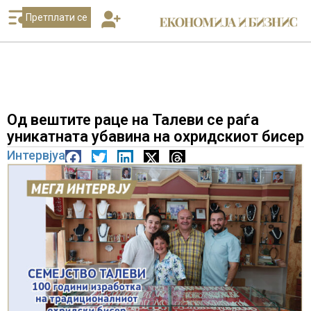
Претплати се
Од вештите раце на Талеви се раѓа
уникатната убавина на охридскиот бисер
Интервјуа