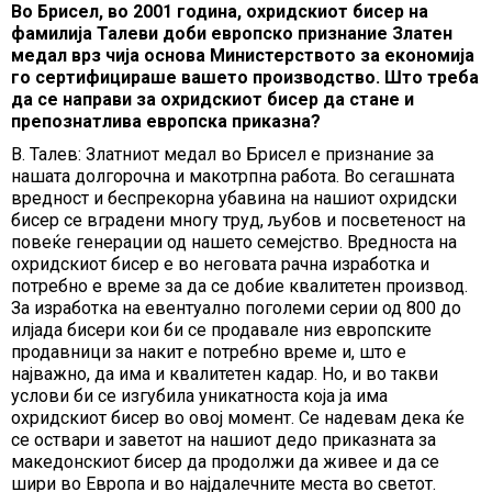
Во Брисел, во 2001 година, охридскиот бисер на
фамилија Талеви доби европско признание Златен
медал врз чија основа Министерството за економија
го сертифицираше вашето производство. Што треба
да се направи за охридскиот бисер да стане и
препознатлива европска приказна?
В. Талев: Златниот медал во Брисел е признание за
нашата долгорочна и макотрпна работа. Во сегашната
вредност и беспрекорна убавина на нашиот охридски
бисер се вградени мнoгу труд, љубов и посветеност на
повеќе генерации од нашето семејство. Вредноста на
охридскиот бисер е во неговата рачна изработка и
потребно е време за да се добие квалитетен производ.
За изработка на евентуално поголеми серии од 800 до
илјада бисери кои би се продавале низ европските
продавници за накит е потребно време и, што е
најважно, да има и квалитетен кадар. Но, и во такви
услови би се изгубила уникатноста која ја има
охридскиот бисер во овој момент. Се надевам дека ќе
се оствари и заветот на нашиот дедо приказната за
македонскиот бисер да продолжи да живее и да се
шири во Европа и во најдалечните места во светот.