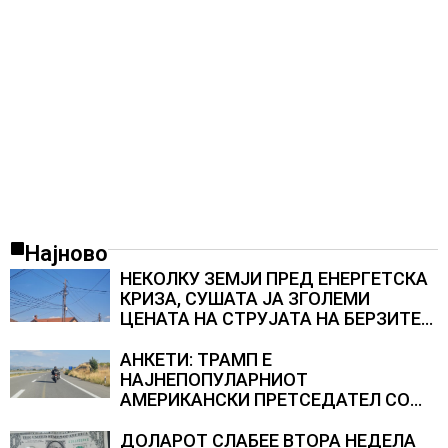
Најново
НЕКОЛКУ ЗЕМЈИ ПРЕД ЕНЕРГЕТСКА
КРИЗА, СУШАТА ЈА ЗГОЛЕМИ
ЦЕНАТА НА СТРУЈАТА НА БЕРЗИТЕ
НА НАД 700 ЕВРА ЗА МЕГАВАТ-ЧАС
АНКЕТИ: ТРАМП Е
НАЈНЕПОПУЛАРНИОТ
АМЕРИКАНСКИ ПРЕТСЕДАТЕЛ СО
ВТОР МАНДАТ, тој не ги признава
резултатите од последните анкети
ДОЛАРОТ СЛАБЕЕ ВТОРА НЕДЕЛА