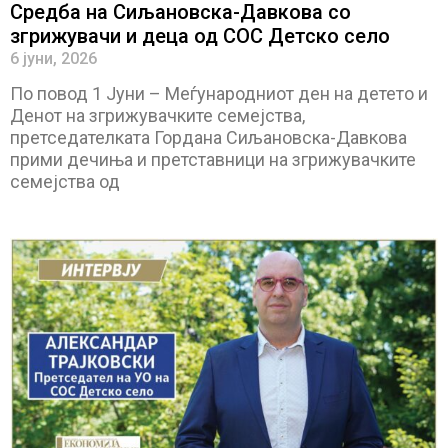
Средба на Сиљановска-Давкова со
згрижувачи и деца од СОС Детско село
6 јуни, 2026
По повод 1 Јуни – Меѓународниот ден на детето и
Денот на згрижувачките семејства,
претседателката Гордана Сиљановска-Давкова
прими дечиња и претставници на згрижувачките
семејства од