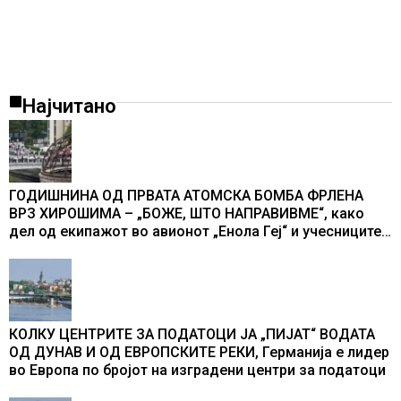
Најчитано
ГОДИШНИНА ОД ПРВАТА АТОМСКА БОМБА ФРЛЕНА
ВРЗ ХИРОШИМА – „БОЖЕ, ШТО НАПРАВИВМЕ“, како
дел од екипажот во авионот „Енола Геј“ и учесниците
во бомбардирањето го доживуваа овој настан што го
промени текот на историјата
КОЛКУ ЦЕНТРИТЕ ЗА ПОДАТОЦИ ЈА „ПИЈАТ“ ВОДАТА
ОД ДУНАВ И ОД ЕВРОПСКИТЕ РЕКИ, Германија е лидер
во Европа по бројот на изградени центри за податоци