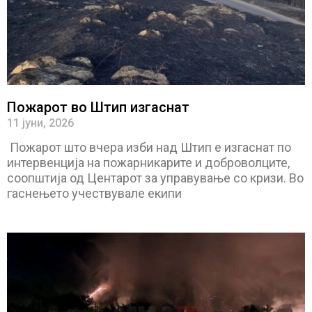
Пожарот во Штип изгаснат
11 јуни, 2026
Пожарот што вчера изби над Штип е изгаснат по
интервенција на пожарникарите и доброволците,
соопштија од Центарот за управување со кризи. Во
гаснењето учествувале екипи