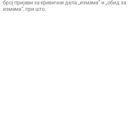
број пријави за кривични дела „измама“ и „обид за
измама“, при што