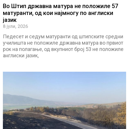
Во Штип државна матура не положиле 57
матуранти, од кои најмногу по англиски
јазик
8 јули, 2026
Педесет и седум матуранти од штипските средни
училишта не положиле државна матура во првиот
рок на полагање, од вкупниот број 53 не положиле
англиски јазик,