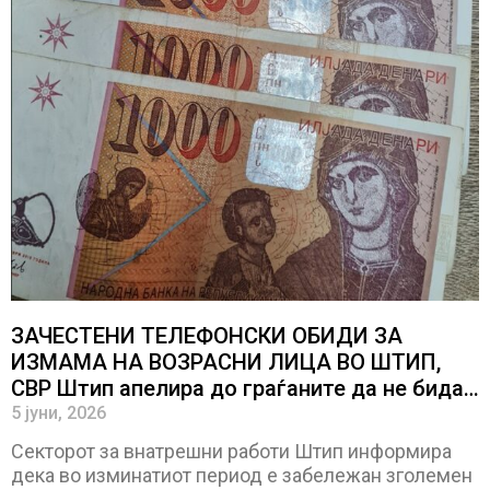
ЗАЧЕСТЕНИ ТЕЛЕФОНСКИ ОБИДИ ЗА
ИЗМАМА НА ВОЗРАСНИ ЛИЦА ВО ШТИП,
СВР Штип апелира до граѓаните да не бидат
мета на измами за лажни операции на нивни
5 јуни, 2026
блиски
Секторот за внатрешни работи Штип информира
дека во изминатиот период е забележан зголемен