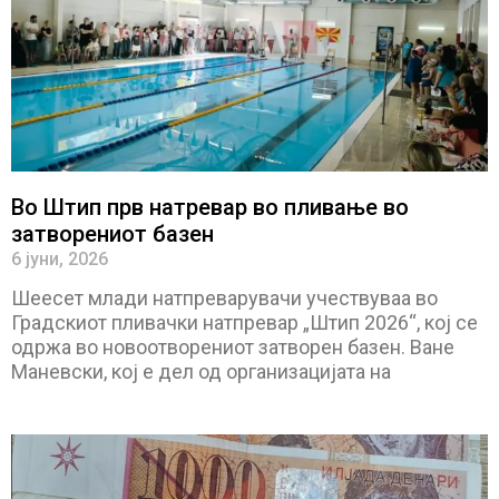
Во Штип прв натревар во пливање во
затворениот базен
6 јуни, 2026
Шеесет млади натпреварувачи учествуваа во
Градскиот пливачки натпревар „Штип 2026“, кој се
одржа во новоотворениот затворен базен. Ване
Маневски, кој е дел од организацијата на