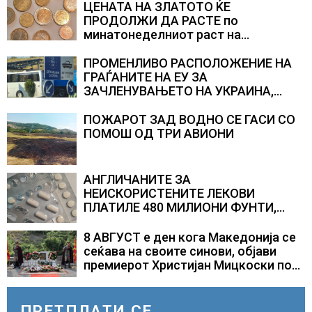
ЦЕНАТА НА ЗЛАТОТО ЌЕ
ПРОДОЛЖИ ДА РАСТЕ по
минатонеделниот раст на
вредноста на благородниот метал
ПРОМЕНЛИВО РАСПОЛОЖЕНИЕ НА
ГРАЃАНИТЕ НА ЕУ ЗА
ЗАЧЛЕНУВАЊЕТО НА УКРАИНА,
изненадува каква е поддршката од
Полска, Франција и Германија
ПОЖАРОТ ЗАД ВОДНО СЕ ГАСИ СО
ПОМОШ ОД ТРИ АВИОНИ
АНГЛИЧАНИТЕ ЗА
НЕИСКОРИСТЕНИТЕ ЛЕКОВИ
ПЛАТИЛЕ 480 МИЛИОНИ ФУНТИ,
повик до пациентите да бараат
само лекови што навистина им се
8 АВГУСТ е ден кога Македонија се
потребни
сеќава на своите синови, објави
премиерот Христијан Мицкоски по
повод 25 годишнината од
загинувањето на десетмината
прилепски бранители
ПРЕТПЛАТИ СЕ