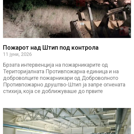
Пожарот над Штип под контрола
11 јуни, 2026
Брзата интервенција на пожарникарите од
Територијалната Противпожарна единица и на
доброволците пожарникари од Доброволното
Противпожарно друштво-Штип ја запре огнената
стихија, која се доближуваше до првите