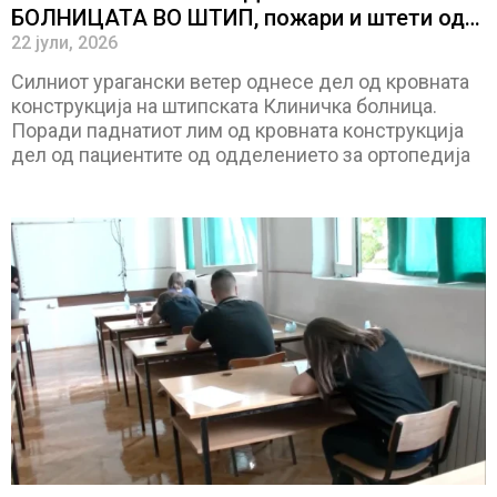
БОЛНИЦАТА ВО ШТИП, пожари и штети од
невремето има и во Свети Николе и
22 јули, 2026
Пробиштип
Силниот урагански ветер однесе дел од кровната
конструкција на штипската Клиничка болница.
Поради паднатиот лим од кровната конструкција
дел од пациентите од одделението за ортопедија