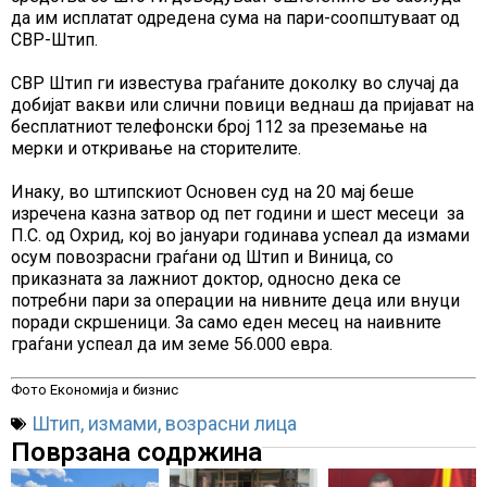
да им исплатат одредена сума на пари-соопштуваат од
СВР-Штип.
СВР Штип ги известува граѓаните доколку во случај да
добијат вакви или слични повици веднаш да пријават на
бесплатниот телефонски број 112 за преземање на
мерки и откривање на сторителите.
Инаку, во штипскиот Основен суд на 20 мај беше
изречена казна затвор од пет години и шест месеци за
П.С. од Охрид, кој во јануари годинава успеал да измами
осум повозрасни граѓани од Штип и Виница, со
приказната за лажниот доктор, односно дека се
потребни пари за операции на нивните деца или внуци
поради скршеници. За само еден месец на наивните
граѓани успеал да им земе 56.000 евра.
Фото Економија и бизнис
Штип
,
измами
,
возрасни лица
Поврзана содржина