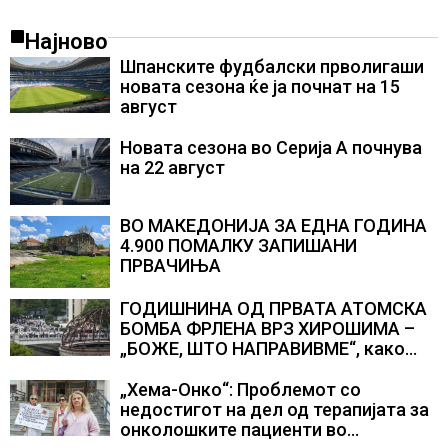
Најново
Шпанските фудбалски прволигаши
новата сезона ќе ја почнат на 15
август
Новата сезона во Серија А почнува
на 22 август
ВО МАКЕДОНИЈА ЗА ЕДНА ГОДИНА
4.900 ПОМАЛКУ ЗАПИШАНИ
ПРВАЧИЊА
ГОДИШНИНА ОД ПРВАТА АТОМСКА
БОМБА ФРЛЕНА ВРЗ ХИРОШИМА –
„БОЖЕ, ШТО НАПРАВИВМЕ“, како
дел од екипажот во авионот „Енола
Геј“ и учесниците во
„Хема-Онко“: Проблемот со
бомбардирањето го доживуваа овој
недостигот на дел од терапијата за
настан што го промени текот на
онколошките пациенти во