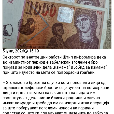
5 јуни, 2026
15:19
Секторот за внатрешни работи Штип информира дека
во изминатиот период е забележан зголемен број
пријави за кривични дела „измама“ и „обид за измама“,
при што најчесто на мета се повозрасни граѓани.
– Зголемен е бројот на случаи кога непознати лица од
странски телефонски броеви се јавуваат на повозрасни
лица и вршат измама на начин што на лицата им
соопштуваат дека нивни блиски, роднини и слично
имаат повреди и треба да им се изврши итна операција
за што побаруваат поголеми износи на парични
средства со што ги доведуваат оштетените во заблуда