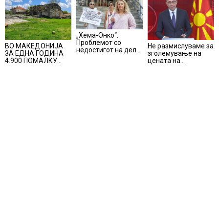
„Хема-Онко“:
Проблемот со
Не размислуваме за
ВО МАКЕДОНИЈА
недостигот на дел
зголемување на
ЗА ЕДНА ГОДИНА
од терапијата за
цената на
4.900 ПОМАЛКУ
онколошките
електричната
ЗАПИШАНИ
пациенти во
енергија, вели
ПРВАЧИЊА
моментот е
Мицкоски
надминат