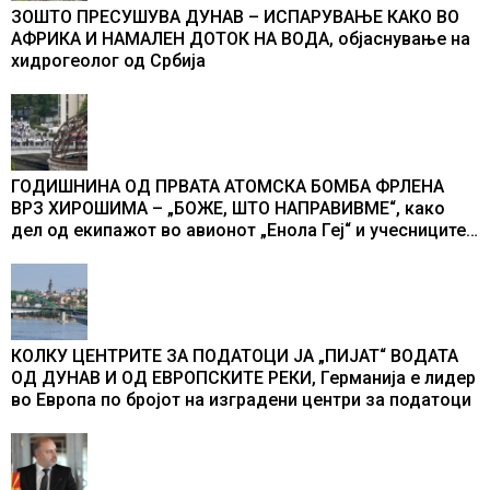
ЗОШТО ПРЕСУШУВА ДУНАВ – ИСПАРУВАЊЕ КАКО ВО
АФРИКА И НАМАЛЕН ДОТОК НА ВОДА, објаснување на
хидрогеолог од Србија
ГОДИШНИНА ОД ПРВАТА АТОМСКА БОМБА ФРЛЕНА
ВРЗ ХИРОШИМА – „БОЖЕ, ШТО НАПРАВИВМЕ“, како
дел од екипажот во авионот „Енола Геј“ и учесниците
во бомбардирањето го доживуваа овој настан што го
промени текот на историјата
КОЛКУ ЦЕНТРИТЕ ЗА ПОДАТОЦИ ЈА „ПИЈАТ“ ВОДАТА
ОД ДУНАВ И ОД ЕВРОПСКИТЕ РЕКИ, Германија е лидер
во Европа по бројот на изградени центри за податоци