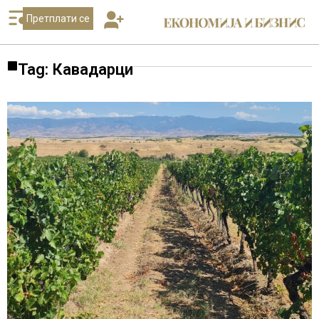
Претплати се
Tag: Кавадарци