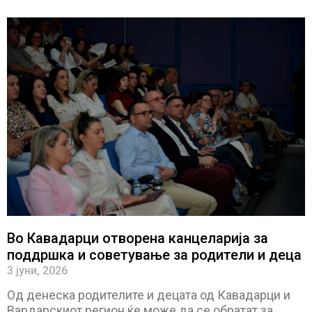
Во Кавадарци отворена канцеларија за
поддршка и советување за родители и деца
3 јуни, 2026
Од денеска родителите и децата од Кавадарци и
Вардарскиот регион ќе може да се обратат за