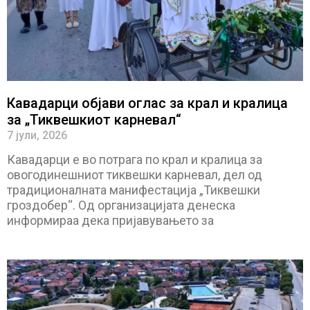
Кавадарци објави оглас за крал и кралица
за „Тиквешкиот карневал“
7 јули, 2026
Кавадарци е во потрага по крал и кралица за
овогодинешниот тиквешки карневал, дел од
традиционалната манифестација „Тиквешки
гроздобер“. Од организацијата денеска
информираа дека пријавувањето за