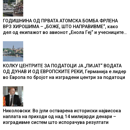
ГОДИШНИНА ОД ПРВАТА АТОМСКА БОМБА ФРЛЕНА
ВРЗ ХИРОШИМА – „БОЖЕ, ШТО НАПРАВИВМЕ“, како
дел од екипажот во авионот „Енола Геј“ и учесниците
во бомбардирањето го доживуваа овој настан што го
промени текот на историјата
КОЛКУ ЦЕНТРИТЕ ЗА ПОДАТОЦИ ЈА „ПИЈАТ“ ВОДАТА
ОД ДУНАВ И ОД ЕВРОПСКИТЕ РЕКИ, Германија е лидер
во Европа по бројот на изградени центри за податоци
Николовски: Во јули остварена историски највисока
наплата на приходи од над 14 милијарди денари –
изградивме систем што испорачува резултати