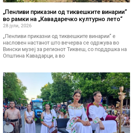
„Пенливи приказни од тиквешките винарии“
во рамки на „Кавадаречко културно лето“
28 јули, 2026
„Пенливи приказни од тиквешките винарии” е
насловен настанот што вечерва се одржува во
Вински музеј за регионот Тиквеш, со поддршка на
Општина Кавадарци, а во