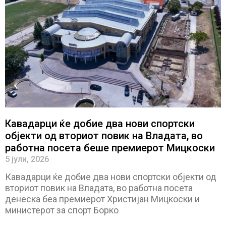
Кавадарци ќе добие два нови спортски
објекти од вториот повик на Владата, во
работна посета беше премиерот Мицкоски
5 јули, 2026
Кавадарци ќе добие два нови спортски објекти од
вториот повик на Владата, во работна посета
денеска беа премиерот Христијан Мицкоски и
министерот за спорт Борко