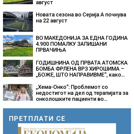
август
Новата сезона во Серија А почнува
на 22 август
ВО МАКЕДОНИЈА ЗА ЕДНА ГОДИНА
4.900 ПОМАЛКУ ЗАПИШАНИ
ПРВАЧИЊА
ГОДИШНИНА ОД ПРВАТА АТОМСКА
БОМБА ФРЛЕНА ВРЗ ХИРОШИМА –
„БОЖЕ, ШТО НАПРАВИВМЕ“, како
дел од екипажот во авионот „Енола
Геј“ и учесниците во
„Хема-Онко“: Проблемот со
бомбардирањето го доживуваа овој
недостигот на дел од терапијата за
настан што го промени текот на
онколошките пациенти во
историјата
моментот е надминат
ПРЕТПЛАТИ СЕ