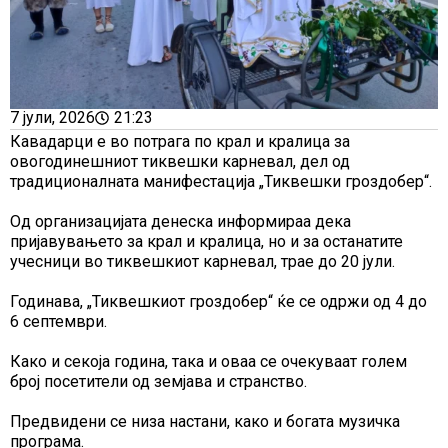
7 јули, 2026
21:23
Кавадарци е во потрага по крал и кралица за
овогодинешниот тиквешки карневал, дел од
традиционалната манифестација „Тиквешки гроздобер“.
Од организацијата денеска информираа дека
пријавувањето за крал и кралица, но и за останатите
учесници во тиквешкиот карневал, трае до 20 јули.
Годинава, „Тиквешкиот гроздобер“ ќе се одржи од 4 до
6 септември.
Како и секоја година, така и оваа се очекуваат голем
број посетители од земјава и странство.
Предвидени се низа настани, како и богата музичка
програма.