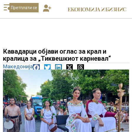
Претплати се
Кавадарци објави оглас за крал и
кралица за „Тиквешкиот карневал“
Македонија