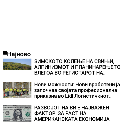
Најново
ЗИМСКОТО КОЛЕЊЕ НА СВИЊИ,
АЛПИНИЗМОТ И ПЛАНИНАРЕЊЕТО
ВЛЕГОА ВО РЕГИСТАРОТ НА
КУЛТУРНО НАСЛЕДСТВО НА
СЛОВЕНИЈА
Нови можности: Нови вработени ја
започнаа својата професионална
приказна во Lidl Логистичкиот
центар во Куманово
РАЗВОЈОТ НА ВИ Е НАЈВАЖЕН
ФАКТОР ЗА РАСТ НА
АМЕРИКАНСКАТА ЕКОНОМИЈА