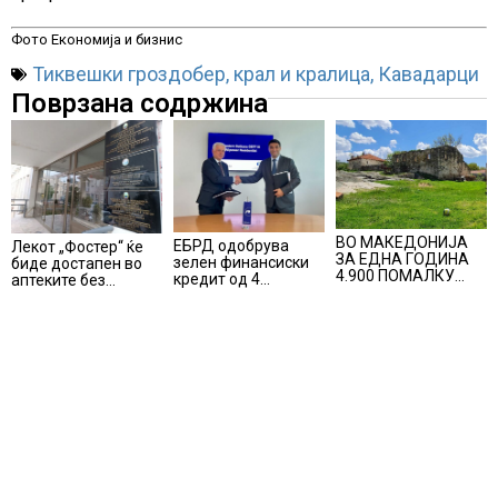
Фото Економија и бизнис
Тиквешки гроздобер
,
крал и кралица
,
Кавадарци
Поврзана содржина
ВО МАКЕДОНИЈА
ЕБРД одобрува
Лекот „Фостер“ ќе
ЗА ЕДНА ГОДИНА
зелен финансиски
биде достапен во
4.900 ПОМАЛКУ
кредит од 4
аптеките без
ЗАПИШАНИ
милиони евра на
доплата, само со
ПРВАЧИЊА
НЛБ Банка
законски
утврдената
партиципација