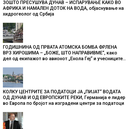
ЗОШТО ПРЕСУШУВА ДУНАВ – ИСПАРУВАЊЕ КАКО ВО
АФРИКА И НАМАЛЕН ДОТОК НА ВОДА, објаснување на
хидрогеолог од Србија
ГОДИШНИНА ОД ПРВАТА АТОМСКА БОМБА ФРЛЕНА
ВРЗ ХИРОШИМА – „БОЖЕ, ШТО НАПРАВИВМЕ“, како
дел од екипажот во авионот „Енола Геј“ и учесниците
во бомбардирањето го доживуваа овој настан што го
промени текот на историјата
КОЛКУ ЦЕНТРИТЕ ЗА ПОДАТОЦИ ЈА „ПИЈАТ“ ВОДАТА
ОД ДУНАВ И ОД ЕВРОПСКИТЕ РЕКИ, Германија е лидер
во Европа по бројот на изградени центри за податоци