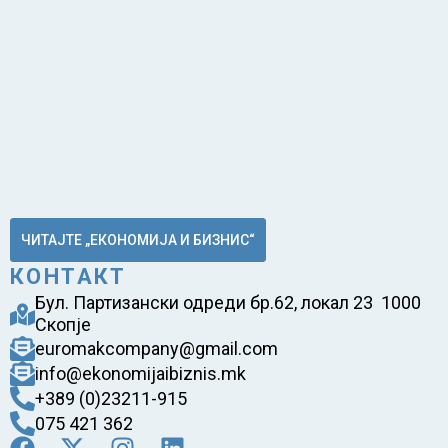
ЧИТАЈТЕ „ЕКОНОМИЈА И БИЗНИС“
КОНТАКТ
Бул. Партизански одреди бр.62, локал 23 1000
Скопје
euromakcompany@gmail.com
info@ekonomijaibiznis.mk
+389 (0)23211-915
075 421 362