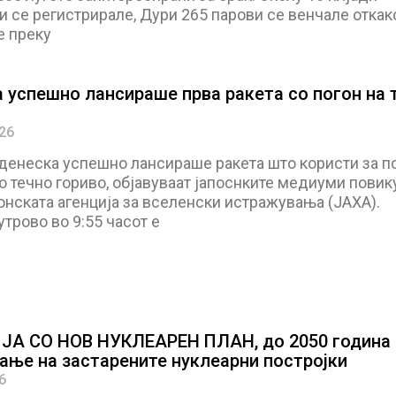
 се регистрирале, Дури 265 парови се венчале откак
е преку
а успешно лансираше прва ракета со погон на 
026
 денеска успешно лансираше ракета што користи за п
 течно гориво, објавуваат јапоснките медиуми повик
онската агенција за вселенски истражувања (JAXA).
утрово во 9:55 часот е
А СО НОВ НУКЛЕАРЕН ПЛАН, до 2050 година
ање на застарените нуклеарни постројки
6