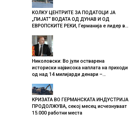
текот на историјата
КОЛКУ ЦЕНТРИТЕ ЗА ПОДАТОЦИ ЈА
„ПИЈАТ“ ВОДАТА ОД ДУНАВ И ОД
ЕВРОПСКИТЕ РЕКИ, Германија е лидер во
Европа по бројот на изградени центри за
податоци
Николовски: Во јули остварена
историски највисока наплата на приходи
од над 14 милијарди денари –
изградивме систем што испорачува
резултати
КРИЗАТА ВО ГЕРМАНСКАТА ИНДУСТРИЈА
ПРОДОЛЖУВА, секој месец исчезнуваат
15.000 работни места