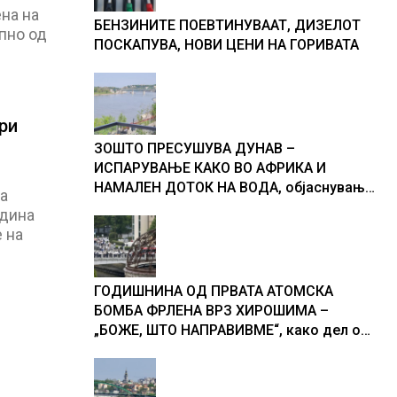
на на
БЕНЗИНИТЕ ПОЕВТИНУВААТ, ДИЗЕЛОТ
пно од
ПОСКАПУВА, НОВИ ЦЕНИ НА ГОРИВАТА
ри
ЗОШТО ПРЕСУШУВА ДУНАВ –
ИСПАРУВАЊЕ КАКО ВО АФРИКА И
НАМАЛЕН ДОТОК НА ВОДА, објаснување
а
на хидрогеолог од Србија
одина
 на
ГОДИШНИНА ОД ПРВАТА АТОМСКА
БОМБА ФРЛЕНА ВРЗ ХИРОШИМА –
„БОЖЕ, ШТО НАПРАВИВМЕ“, како дел од
екипажот во авионот „Енола Геј“ и
учесниците во бомбардирањето го
доживуваа овој настан што го промени