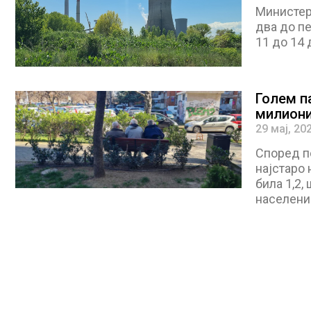
Министер
два до пе
11 до 14 
Голем па
милиони
29 мај, 20
Според по
најстаро 
била 1,2,
населени