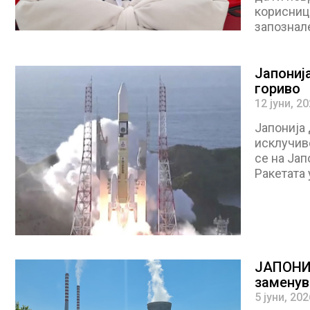
корисници
запознал
Јапониј
гориво
12 јуни, 2
Јапонија
исклучиво
се на Јап
Ракетата 
ЈАПОНИЈ
заменув
5 јуни, 202