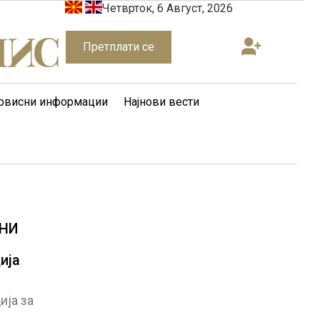
Четврток, 6 Август, 2026
Претплати се
рвисни информации
Најнови вести
ДНИ
ија
ија за