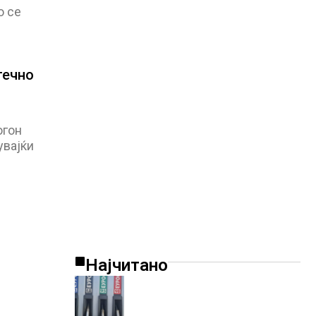
о се
течно
огон
увајќи
Најчитано