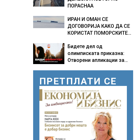
ПОРАСНАА
ИРАН И ОМАН СЕ
ДОГОВОРИЈА КАКО ДА СЕ
КОРИСТАТ ПОМОРСКИТЕ
КОРИДОРИ ЗА БРОДОВИТЕ
Бидете дел од
НИЗ ОРМУСКАТА ТЕСНИНА
олимписката приказна:
Отворени апликации за
волонтери за Игрите во
Лос Анџелес 2028
ПРЕТПЛАТИ СЕ