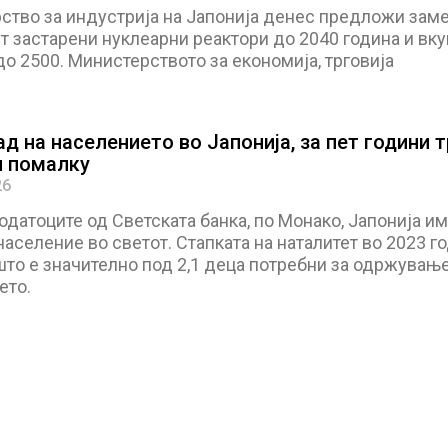
ство за индустрија на Јапонија денес предложи заме
т застарени нуклеарни реактори до 2040 година и вку
до 2500. Министерството за економија, трговија
д на населението во Јапонија, за пет години т
 помалку
26
датоците од Светската банка, по Монако, Јапонија им
население во светот. Стапката на наталитет во 2023 г
 што е значително под 2,1 деца потребни за одржување
ето.