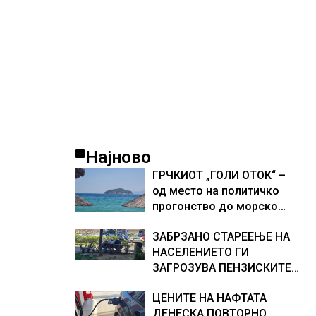
Најново
ГРЧКИОТ „ГОЛИ ОТОК“ –
од место на политичко
прогонство до морско
светилиште
ЗАБРЗАНО СТАРЕЕЊЕ НА
НАСЕЛЕНИЕТО ГИ
ЗАГРОЗУВА ПЕНЗИСКИТЕ
СИСТЕМИ ВО ЕВРОПА и
ЦЕНИТЕ НА НАФТАТА
долгорочниот економски
ДЕНЕСКА ПОВТОРНО
раст