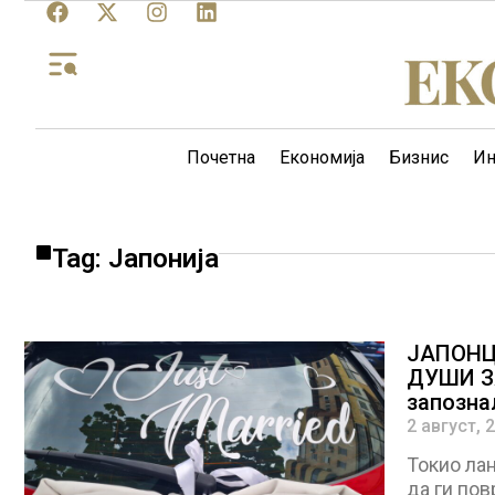
Почетна
Економија
Бизнис
Ин
Tag: Јапонија
ЈАПОНЦ
ДУШИ ЗА
запозна
2 август, 
Токио лан
да ги пов