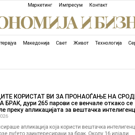
Маркетинг
Импресум
Контакт
тервјуа
Македонија
Свет
Живот
Технологија
Се
ИТЕ КОРИСТАТ ВИ ЗА ПРОНАОЃАЊЕ НА СРО
 БРАК, дури 265 парови се венчале откако се
ле преку апликацијата за вештачка интелигенц
2026
сираше апликација која користи вештачка интелигенц
рзе луѓето заинтересирани за брак. Околу 16 илјади