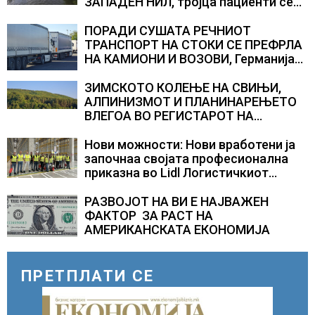
ЗАПАДЕН НИЛ, тројца пациенти се
во критична состојба
ПОРАДИ СУШАТА РЕЧНИОТ
ТРАНСПОРТ НА СТОКИ СЕ ПРЕФРЛА
НА КАМИОНИ И ВОЗОВИ, Германија
со итни мерки овозможува
камионџиите да возат и во недела
ЗИМСКОТО КОЛЕЊЕ НА СВИЊИ,
АЛПИНИЗМОТ И ПЛАНИНАРЕЊЕТО
ВЛЕГОА ВО РЕГИСТАРОТ НА
КУЛТУРНО НАСЛЕДСТВО НА
СЛОВЕНИЈА
Нови можности: Нови вработени ја
започнаа својата професионална
приказна во Lidl Логистичкиот
центар во Куманово
РАЗВОЈОТ НА ВИ Е НАЈВАЖЕН
ФАКТОР ЗА РАСТ НА
АМЕРИКАНСКАТА ЕКОНОМИЈА
ПРЕТПЛАТИ СЕ