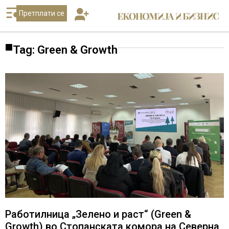
Претплати се
Tag: Green & Growth
Работилница „Зелено и раст“ (Green &
Growth) во Стопанската комора на Северна