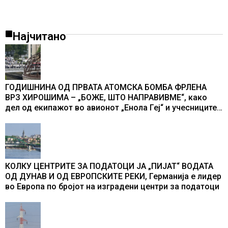
Најчитано
ГОДИШНИНА ОД ПРВАТА АТОМСКА БОМБА ФРЛЕНА
ВРЗ ХИРОШИМА – „БОЖЕ, ШТО НАПРАВИВМЕ“, како
дел од екипажот во авионот „Енола Геј“ и учесниците
во бомбардирањето го доживуваа овој настан што го
промени текот на историјата
КОЛКУ ЦЕНТРИТЕ ЗА ПОДАТОЦИ ЈА „ПИЈАТ“ ВОДАТА
ОД ДУНАВ И ОД ЕВРОПСКИТЕ РЕКИ, Германија е лидер
во Европа по бројот на изградени центри за податоци