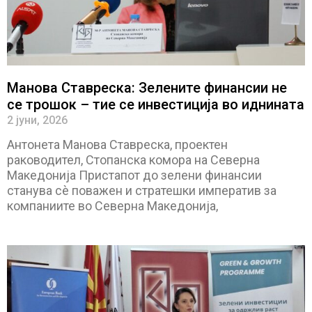
Манова Ставреска: Зелените финансии не
се трошок – тие се инвестиција во иднината
2 јуни, 2026
Антонета Манова Ставреска, проектен
раководител, Стопанска комора на Северна
Македонија Пристапот до зелени финансии
станува сè поважен и стратешки императив за
компаниите во Северна Македонија,