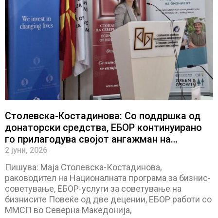
Столевска-Костадинова: Со поддршка од
донаторски средства, ЕБОР континуирано
го прилагодува својот ангажман на
потребите на бизнис-секторот
2 јуни, 2026
Пишува: Маја Столевска-Костадинова,
раководител на Националната програма за бизнис-
советување, ЕБОР-услуги за советување на
бизнисите Повеќе од две децении, ЕБОР работи со
ММСП во Северна Македонија,