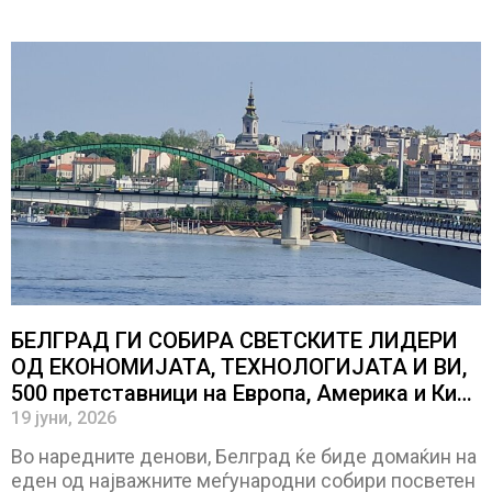
БЕЛГРАД ГИ СОБИРА СВЕТСКИТЕ ЛИДЕРИ
ОД ЕКОНОМИЈАТА, ТЕХНОЛОГИЈАТА И ВИ,
500 претставници на Европа, Америка и Кина
ќе дискутираат за теми што го обликуваат
19 јуни, 2026
светот
Во наредните денови, Белград ќе биде домаќин на
еден од најважните меѓународни собири посветен