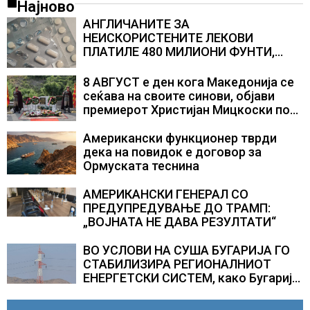
Најново
АНГЛИЧАНИТЕ ЗА
НЕИСКОРИСТЕНИТЕ ЛЕКОВИ
ПЛАТИЛЕ 480 МИЛИОНИ ФУНТИ,
повик до пациентите да бараат
само лекови што навистина им се
8 АВГУСТ е ден кога Македонија се
потребни
сеќава на своите синови, објави
премиерот Христијан Мицкоски по
повод 25 годишнината од
загинувањето на десетмината
Американски функционер тврди
прилепски бранители
дека на повидок е договор за
Ормуската теснина
АМЕРИКАНСКИ ГЕНЕРАЛ СО
ПРЕДУПРЕДУВАЊЕ ДО ТРАМП:
„ВОЈНАТА НЕ ДАВА РЕЗУЛТАТИ“
ВО УСЛОВИ НА СУША БУГАРИЈА ГО
СТАБИЛИЗИРА РЕГИОНАЛНИОТ
ЕНЕРГЕТСКИ СИСТЕМ, како Бугарија
стана балкански шампион во
складирање на енергија од батерии