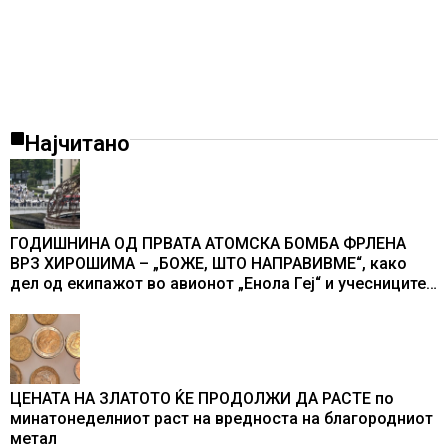
Најчитано
ГОДИШНИНА ОД ПРВАТА АТОМСКА БОМБА ФРЛЕНА
ВРЗ ХИРОШИМА – „БОЖЕ, ШТО НАПРАВИВМЕ“, како
дел од екипажот во авионот „Енола Геј“ и учесниците
во бомбардирањето го доживуваа овој настан што го
промени текот на историјата
ЦЕНАТА НА ЗЛАТОТО ЌЕ ПРОДОЛЖИ ДА РАСТЕ по
минатонеделниот раст на вредноста на благородниот
метал