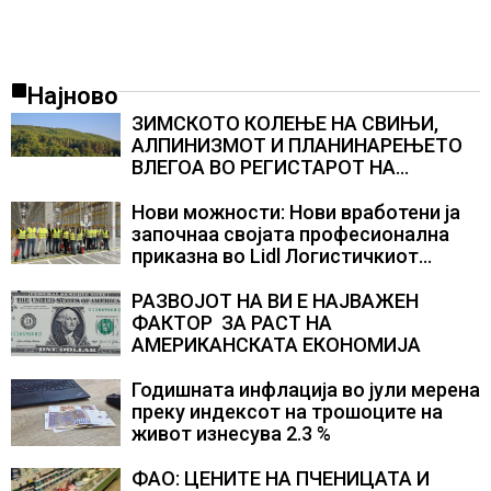
Најново
ЗИМСКОТО КОЛЕЊЕ НА СВИЊИ,
АЛПИНИЗМОТ И ПЛАНИНАРЕЊЕТО
ВЛЕГОА ВО РЕГИСТАРОТ НА
КУЛТУРНО НАСЛЕДСТВО НА
СЛОВЕНИЈА
Нови можности: Нови вработени ја
започнаа својата професионална
приказна во Lidl Логистичкиот
центар во Куманово
РАЗВОЈОТ НА ВИ Е НАЈВАЖЕН
ФАКТОР ЗА РАСТ НА
АМЕРИКАНСКАТА ЕКОНОМИЈА
Годишната инфлација во јули мерена
преку индексот на трошоците на
живот изнесува 2.3 %
ФАО: ЦЕНИТЕ НА ПЧЕНИЦАТА И