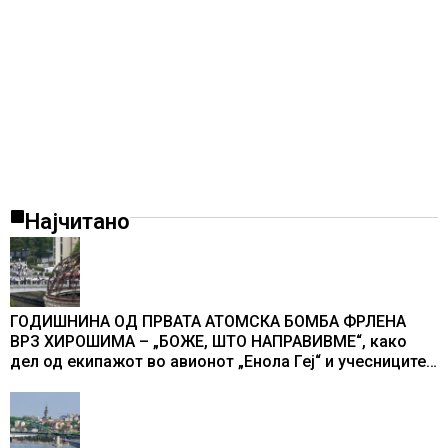
Најчитано
ГОДИШНИНА ОД ПРВАТА АТОМСКА БОМБА ФРЛЕНА
ВРЗ ХИРОШИМА – „БОЖЕ, ШТО НАПРАВИВМЕ“, како
дел од екипажот во авионот „Енола Геј“ и учесниците
во бомбардирањето го доживуваа овој настан што го
промени текот на историјата