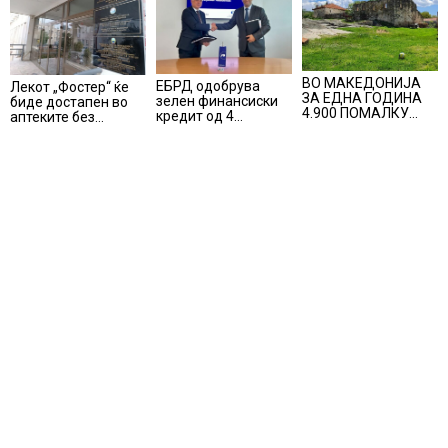
ВО МАКЕДОНИЈА
ЕБРД одобрува
Лекот „Фостер“ ќе
ЗА ЕДНА ГОДИНА
зелен финансиски
биде достапен во
4.900 ПОМАЛКУ
кредит од 4
аптеките без
ЗАПИШАНИ
милиони евра на
доплата, само со
ПРВАЧИЊА
НЛБ Банка
законски
утврдената
партиципација