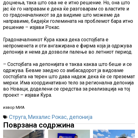
доцнења, така што ова не е итно решение. Но, она што
јас ќе го направам е дека ќе разговарам со властите и
со градоначалникот за да видиме што можеме да
направиме, бидејќи големината на проблемот бара итно
решение – изјави Рокас.
Градоначалникот Ќура кажа дека состојбата е
непроменета и оти ангажирана е фирма која ја одржува
депонија и нема да дозволи палење во летниот период.
– Состојбата на депонијата е таква каква што беше и се
одржува. Бевме заедно со амбасадорот ја видовме
состојбата на терен што дава надеж дека ќе се преземат
мерки. Има координативно тело за регионална депонија
во Новаци, доделени се средства за реализација на тој
проект – изјави Ќура.
извор МИА
Струга
,
Михалис Рокас
,
депонија
Поврзана содржина