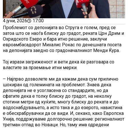
4 јуни, 2026
17:00
Проблемот со депонијата во Струга е голем, пред се
затоа што се наоѓа блиску до градот, реката Црн Дрим и
Охридското Езеро и бара итно решение, заклучи
евроамбасадорот Михалис Рокас по денешната посета
на депонијата заедно со градоначалникот Менди Ќура.
Тој изрази загриженост и вети дека ќе разговара со
властите за прземање итни мерки.
– Најпрво дозволете ми да кажам дека сум прилично
шокиран од големината на проблемот. Знаев дека
депонијата не е усогласена со стандардите, но да
сфатите дека е толку блиску до градот, на неколку
стотини метри од куќите, многу блиску до реката и до
водоснабдувањето, а исто така и до езерото, навистина
е обесхрабрувачки да се види. И, секако, како Европска
Унија, поддржуваме долгорочно решение: регионалниот
третман отпад во Новаци. Но, таму има одредени