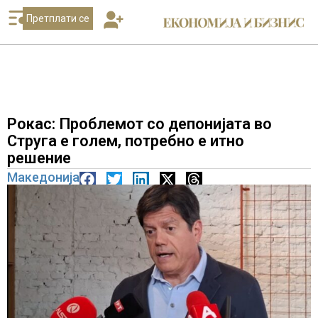
Претплати се
Рокас: Проблемот со депонијата во
Струга е голем, потребно е итно
решение
Македонија