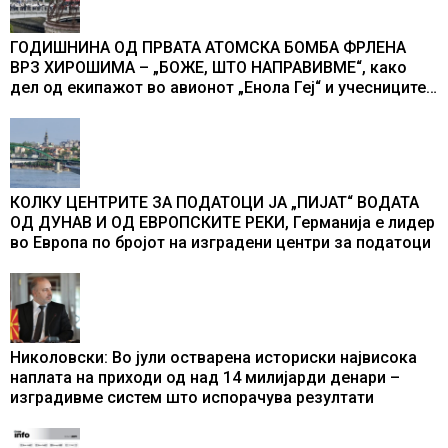
ГОДИШНИНА ОД ПРВАТА АТОМСКА БОМБА ФРЛЕНА
ВРЗ ХИРОШИМА – „БОЖЕ, ШТО НАПРАВИВМЕ“, како
дел од екипажот во авионот „Енола Геј“ и учесниците
во бомбардирањето го доживуваа овој настан што го
промени текот на историјата
КОЛКУ ЦЕНТРИТЕ ЗА ПОДАТОЦИ ЈА „ПИЈАТ“ ВОДАТА
ОД ДУНАВ И ОД ЕВРОПСКИТЕ РЕКИ, Германија е лидер
во Европа по бројот на изградени центри за податоци
Николовски: Во јули остварена историски највисока
наплата на приходи од над 14 милијарди денари –
изградивме систем што испорачува резултати