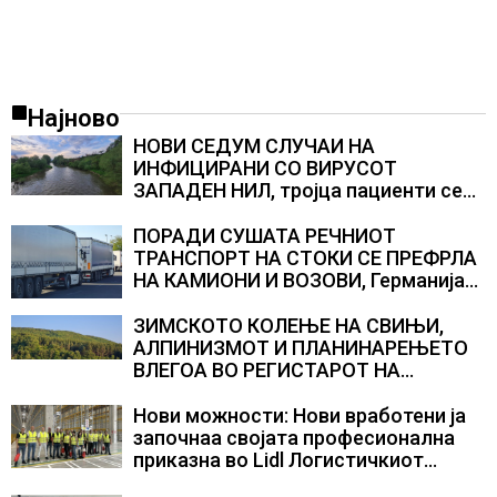
Најново
НОВИ СЕДУМ СЛУЧАИ НА
ИНФИЦИРАНИ СО ВИРУСОТ
ЗАПАДЕН НИЛ, тројца пациенти се
во критична состојба
ПОРАДИ СУШАТА РЕЧНИОТ
ТРАНСПОРТ НА СТОКИ СЕ ПРЕФРЛА
НА КАМИОНИ И ВОЗОВИ, Германија
со итни мерки овозможува
камионџиите да возат и во недела
ЗИМСКОТО КОЛЕЊЕ НА СВИЊИ,
АЛПИНИЗМОТ И ПЛАНИНАРЕЊЕТО
ВЛЕГОА ВО РЕГИСТАРОТ НА
КУЛТУРНО НАСЛЕДСТВО НА
СЛОВЕНИЈА
Нови можности: Нови вработени ја
започнаа својата професионална
приказна во Lidl Логистичкиот
центар во Куманово