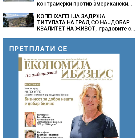
контрамерки против американски
компании и организации
КОПЕНХАГЕН ЈА ЗАДРЖА
ТИТУЛАТА НА ГРАД СО НАЈДОБАР
КВАЛИТЕТ НА ЖИВОТ, градовите со
најниско рангирање продолжуваат
да бидат обележани со
комбинација од фактори
ПРЕТПЛАТИ СЕ