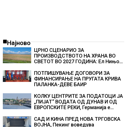
Најново
ЦРНО СЦЕНАРИО ЗА
ПРОИЗВОДСТВОТО НА ХРАНА ВО
СВЕТОТ ВО 2027 ГОДИНА: Ел Нињо
ќе доведе дополнителни 50
милиони луѓе во акутен глад
ПОТПИШУВАЊЕ ДОГОВОРИ ЗА
ФИНАНСИРАЊЕ НА ПРУГАТА КРИВА
ПАЛАНКА-ДЕВЕ БАИР
КОЛКУ ЦЕНТРИТЕ ЗА ПОДАТОЦИ ЈА
„ПИЈАТ“ ВОДАТА ОД ДУНАВ И ОД
ЕВРОПСКИТЕ РЕКИ, Германија е
лидер во Европа по бројот на
изградени центри за податоци
САД И КИНА ПРЕД НОВА ТРГОВСКА
ВОЈНА, Пекинг воведува