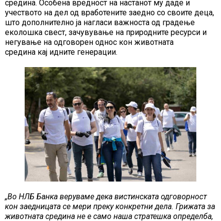
средина. Особена вредност на настанот му даде и
учеството на дел од вработените заедно со своите деца,
што дополнително ја нагласи важноста од градење
еколошка свест, зачувување на природните ресурси и
негување на одговорен однос кон животната
средина кај идните генерации.
„Во НЛБ Банка веруваме дека вистинската одговорност
кон заедницата се мери преку конкретни дела. Грижата за
животната средина не е само наша стратешка определба,