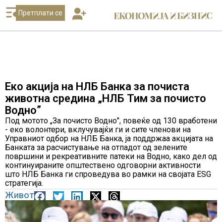
Претплати се
Еко акција на НЛБ Банка за почиста
животна средина „НЛБ Тим за почисто
Водно”
Под мотото „За почисто Водно", повеќе од 130 вработени
- еко волонтери, вклучувајќи ги и сите членови на
Управниот одбор на НЛБ Банка, ја поддржаа акцијата на
Банката за расчистување на отпадот од зелените
површини и рекреативните патеки на Водно, како дел од
континуираните општествено одговорни активности
што НЛБ Банка ги спроведува во рамки на својата ESG
стратегија.
Живот