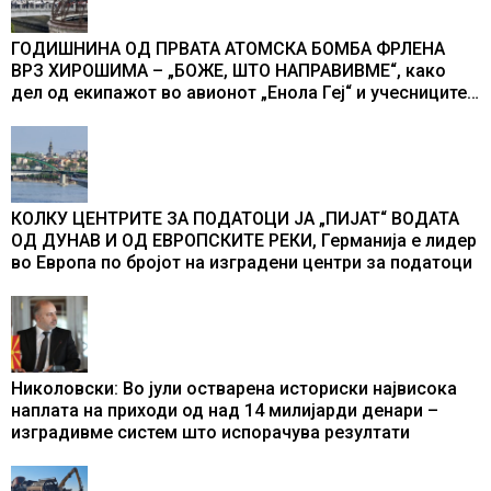
ГОДИШНИНА ОД ПРВАТА АТОМСКА БОМБА ФРЛЕНА
ВРЗ ХИРОШИМА – „БОЖЕ, ШТО НАПРАВИВМЕ“, како
дел од екипажот во авионот „Енола Геј“ и учесниците
во бомбардирањето го доживуваа овој настан што го
промени текот на историјата
КОЛКУ ЦЕНТРИТЕ ЗА ПОДАТОЦИ ЈА „ПИЈАТ“ ВОДАТА
ОД ДУНАВ И ОД ЕВРОПСКИТЕ РЕКИ, Германија е лидер
во Европа по бројот на изградени центри за податоци
Николовски: Во јули остварена историски највисока
наплата на приходи од над 14 милијарди денари –
изградивме систем што испорачува резултати