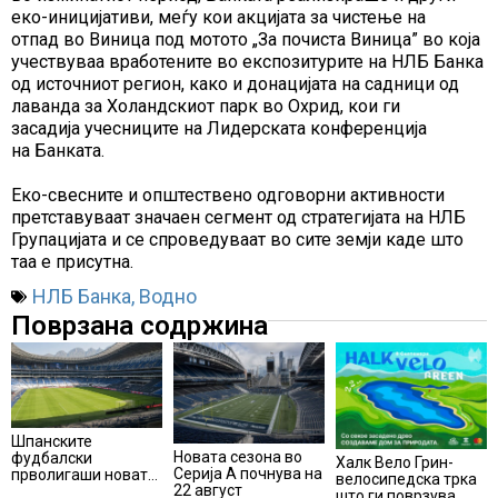
еко-иницијативи, меѓу кои акцијата за чистење на
отпад во Виница под мотото „За почиста Виница” во која
учествуваа вработените во експозитурите на НЛБ Банка
од источниот регион, како и донацијата на садници од
лаванда за Холандскиот парк во Охрид, кои ги
засадија учесниците на Лидерската конференција
на Банката.
Еко-свесните и општествено одговорни активности
претставуваат значаен сегмент од стратегијата на НЛБ
Групацијата и се спроведуваат во сите земји каде што
таа е присутна.
НЛБ Банка
,
Водно
Поврзана содржина
Шпанските
Новата сезона во
фудбалски
Халк Вело Грин-
Серија А почнува на
прволигаши новата
велосипедска трка
22 август
сезона ќе ја почнат
што ги поврзува