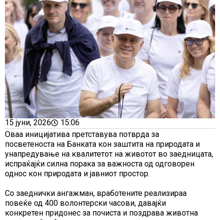
15 јуни, 2026
15:06
Оваа иницијатива претставува потврда за
посветеноста на Банката кон заштита на природата и
унапредување на квалитетот на животот во заедницата,
испраќајќи силна порака за важноста од одговорен
однос кон природата и јавниот простор.
Со заеднички ангажман, вработените реализираа
повеќе од 400 волонтерски часови, давајќи
конкретен придонес за почиста и поздрава животна