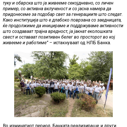
туку и обврска што ја живееме секојдневно
,
со личен
пример, со активна вклученост и со јасна намера да
придонесеме за
подобар свет за генерациите што следат
.
Како институција што е длабоко поврзана со заедницата,
ќе продолжиме да иницираме и поддржуваме активности
што создаваат трајна вредност, ја јакнат еколошката
свест и оставаат позитивен белег во просторот во кој
живееме и работиме” –
истакнуваат од НЛБ Банка.
Во изминатиот период, Банката реализираше и други