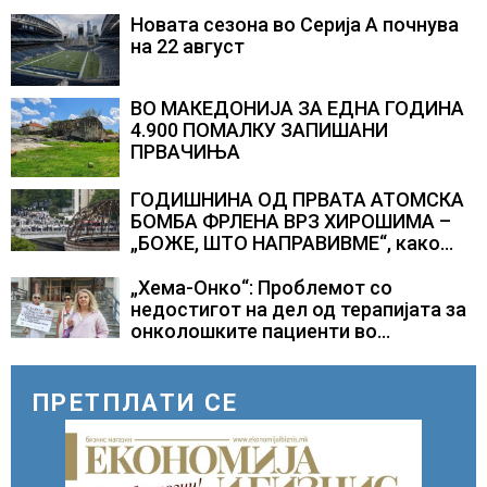
Новата сезона во Серија А почнува
на 22 август
ВО МАКЕДОНИЈА ЗА ЕДНА ГОДИНА
4.900 ПОМАЛКУ ЗАПИШАНИ
ПРВАЧИЊА
ГОДИШНИНА ОД ПРВАТА АТОМСКА
БОМБА ФРЛЕНА ВРЗ ХИРОШИМА –
„БОЖЕ, ШТО НАПРАВИВМЕ“, како
дел од екипажот во авионот „Енола
Геј“ и учесниците во
„Хема-Онко“: Проблемот со
бомбардирањето го доживуваа овој
недостигот на дел од терапијата за
настан што го промени текот на
онколошките пациенти во
историјата
моментот е надминат
ПРЕТПЛАТИ СЕ