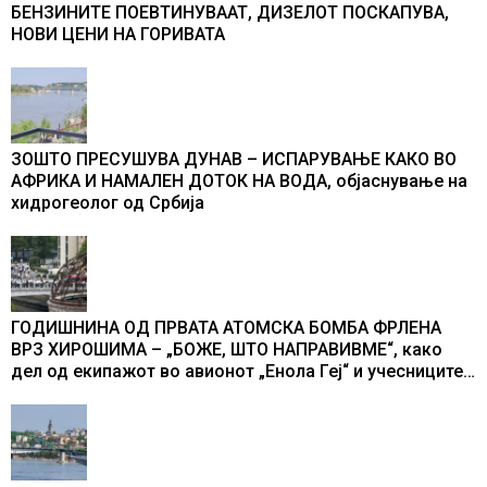
БЕНЗИНИТЕ ПОЕВТИНУВААТ, ДИЗЕЛОТ ПОСКАПУВА,
НОВИ ЦЕНИ НА ГОРИВАТА
ЗОШТО ПРЕСУШУВА ДУНАВ – ИСПАРУВАЊЕ КАКО ВО
АФРИКА И НАМАЛЕН ДОТОК НА ВОДА, објаснување на
хидрогеолог од Србија
ГОДИШНИНА ОД ПРВАТА АТОМСКА БОМБА ФРЛЕНА
ВРЗ ХИРОШИМА – „БОЖЕ, ШТО НАПРАВИВМЕ“, како
дел од екипажот во авионот „Енола Геј“ и учесниците
во бомбардирањето го доживуваа овој настан што го
промени текот на историјата