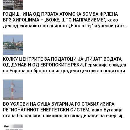
ГОДИШНИНА ОД ПРВАТА АТОМСКА БОМБА ФРЛЕНА
ВРЗ ХИРОШИМА – „БОЖЕ, ШТО НАПРАВИВМЕ“, како
дел од екипажот во авионот „Енола Геј“ и учесниците
во бомбардирањето го доживуваа овој настан што го
промени текот на историјата
КОЛКУ ЦЕНТРИТЕ ЗА ПОДАТОЦИ ЈА „ПИЈАТ“ ВОДАТА
ОД ДУНАВ И ОД ЕВРОПСКИТЕ РЕКИ, Германија е лидер
во Европа по бројот на изградени центри за податоци
ВО УСЛОВИ НА СУША БУГАРИЈА ГО СТАБИЛИЗИРА
РЕГИОНАЛНИОТ ЕНЕРГЕТСКИ СИСТЕМ, како Бугарија
стана балкански шампион во складирање на енергија
од батерии