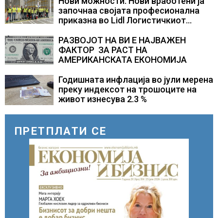
СЛОВЕНИЈА
Нови можности: Нови вработени ја
започнаа својата професионална
приказна во Lidl Логистичкиот
центар во Куманово
РАЗВОЈОТ НА ВИ Е НАЈВАЖЕН
ФАКТОР ЗА РАСТ НА
АМЕРИКАНСКАТА ЕКОНОМИЈА
Годишната инфлација во јули мерена
преку индексот на трошоците на
живот изнесува 2.3 %
ПРЕТПЛАТИ СЕ