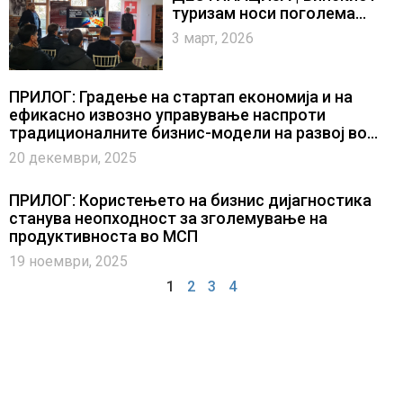
туризам носи поголема
додадена вредност
3 март, 2026
ПРИЛОГ: Градење на стартап економија и на
ефикасно извозно управување наспроти
традиционалните бизнис-модели на развој во
компаниите
20 декември, 2025
ПРИЛОГ: Користењето на бизнис дијагностика
станува неопходност за зголемување на
продуктивноста во МСП
19 ноември, 2025
1
2
3
4