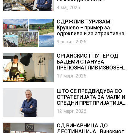
индустрија | ДАЛИ Е
4 мај, 2026
ПОТРЕБНА НОВА
ИНДУСТРИСКА (РЕ)ВИЗИЈА?
ОДРЖЛИВ ТУРИЗАМ |
Крушево − пример за
одржлива и за атрактивна
туристичка дестинација
9 април, 2026
преку целата година
ОРГАНСКИОТ ПУТЕР ОД
БАДЕМИ СТАНУВА
ПРЕПОЗНАТЛИВ ИЗВОЗЕН
БРЕНД
17 март, 2026
ШТО СЕ ПРЕДВИДУВА СО
СТРАТЕГИЈАТА ЗА МАЛИ И
СРЕДНИ ПРЕТПРИЈАТИЈА
2025 − 2030?
12 март, 2026
ОД ВИНАРНИЦА ДО
ДЕСТИНАЦИЈА | Винскиот