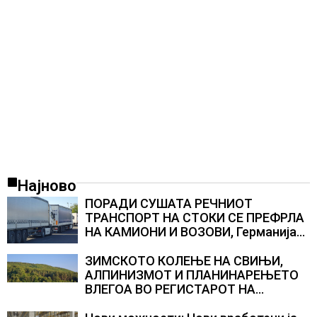
Најново
ПОРАДИ СУШАТА РЕЧНИОТ
ТРАНСПОРТ НА СТОКИ СЕ ПРЕФРЛА
НА КАМИОНИ И ВОЗОВИ, Германија
со итни мерки овозможува
камионџиите да возат и во недела
ЗИМСКОТО КОЛЕЊЕ НА СВИЊИ,
АЛПИНИЗМОТ И ПЛАНИНАРЕЊЕТО
ВЛЕГОА ВО РЕГИСТАРОТ НА
КУЛТУРНО НАСЛЕДСТВО НА