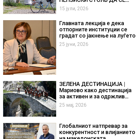
ВОДИ ВРЗ ОСНОВА НА
15 јули, 2026
ЦЕЛОСНИ И ОБЈЕКТИВНИ
ИНФОРМАЦИИ
Главната лекција е дека
отпорните институции се
градат со јакнење на луѓето
25 јуни, 2026
ЗЕЛЕНА ДЕСТИНАЦИЈА |
Мариово како дестинација
за активен и за одржлив
туризам
25 мај, 2026
Глобалниот натпревар за
конкурентност и влијанието
на македонската