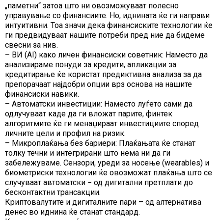
„паметни“ затоа што ни овозможуваат полесно
управување со финансиите. Но, иднината ќе ги направи
интуитивни. Тоа значи дека финансиските технологии ќе
ги предвидуваат нашите потреби пред ние да бидеме
свесни за нив.
– ВИ (AI) како личен финансиски советник: Наместо да
анализираме понуди за кредити, апликации за
кредитирање ќе користат предиктивна анализа за да
препорачаат најдобри опции врз основа на нашите
финансиски навики.
– Автоматски инвестиции: Наместо луѓето сами да
одлучуваат каде да ги вложат парите, финтек
алгоритмите ќе ги менаџираат инвестициите според
личните цели и профил на ризик.
– Микроплаќања без бариери: Плаќањата ќе станат
толку течни и интегрирани што нема ни да ги
забележуваме. Сензори, уреди за носење (wearables) и
биометриски технологии ќе овозможат плаќања што се
случуваат автоматски − од дигитални претплати до
бесконтактни трансакции.
Криптовалутите и дигиталните пари – од алтернатива
денес во иднина ќе станат стандард.