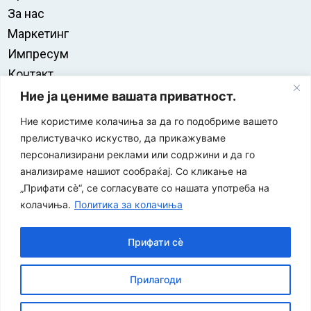
За нас
Маркетинг
Импресум
Контакт
Правила на користење
Ние ја цениме вашата приватност.
Ние користиме колачиња за да го подобриме вашето
прелистувачко искуство, да прикажуваме
персонализирани реклами или содржини и да го
анализираме нашиот сообраќај. Со кликање на
„Прифати сè“, се согласувате со нашата употреба на
колачиња.
Политика за колачиња
Прифати сè
“ЕУРО-МАК-КОМПАНИ” Д.О.О е членка на асоцијацијата
Прилагоди
за заштита на печатени медиуми