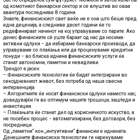
од комотниот банкарски сектор и се впуштив во оваа
авантура последниве 8 години.
Знаете, финансискиот свет веќе не е она што беше пред
една деценија, а следниве десет години ќе го
редефинираат начинот на кој управуваме со парите. Ако
денес финансиите сè уште бараат од нас да носиме
активни одлуки − да избираме банкарски производи, да
управуваме со плаќања или да проценуваме кредитни
понуди − во блиска иднина финансиските услуги ќе
станат автономни, паметни и невидливи.
Трендот е јасен:
– Финансиските технологии ќе бидат интегрирани во
секојдневниот живот, без потреба од наша свесна
интервенција.
– Алгоритмите ќе носат финансиски одлуки наместо нас,
доведувајќи ги во оптимум нашите трошоци, заштеди и
инвестиции.
– Плаќањата ќе станат дел од корисничкото искуство, а
не посебен процес − автоматизирани, без договори, без
посредници.
Од „паметни“ кон „интуитивни“ финансии е иднината.
Денешните финансиски технологии ги нарекуваме