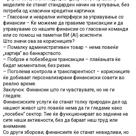
моделите ќе станат стандарден начин на купување, без
потреба од класични кредитни картички.
– Гласовни и неврални интерфејси за управување со
финансии – Ќе можеме да правиме трансакции и да
управуваме со нашите финансии со гласовни команди
или со помош на паметни ВИ (AI) асистенти.
Што значи ова за корисниците?
– Помалку административен товар – нема повеќе
„хартија“ во банкарството.
– Побрзи и побезбедни трансакции – плаќањата ќе
бидат моментални, без ризик.
– Поголема контрола и транспарентност – корисниците
ќе добиваат персонализирани финансиски совети во
реално време.
Заклучок: Финансии што ги чувствувате, но не ги
гледате.
Финансиските услуги ќе станат толку природен дел од
нашиот живот што повеќе нема да ги гледаме како
„посебен“ сектор. Тие ќе функционираат во заднина на
сите наши активности, без да бараат наш труд или
внимание.
Со други зборови, финансиите ќе станат невидливи, но