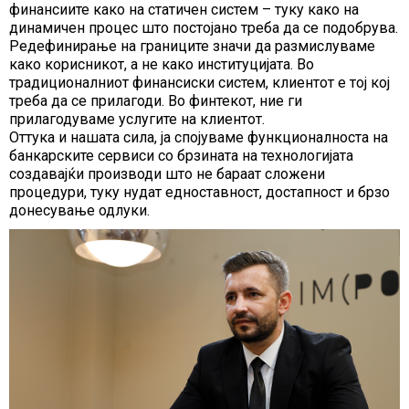
финансиите како на статичен систем – туку како на
динамичен процес што постојано треба да се подобрува.
Редефинирање на границите значи да размислуваме
како корисникот, а не како институцијата. Во
традиционалниот финансиски систем, клиентот е тој кој
треба да се прилагоди. Во финтекот, ние ги
прилагодуваме услугите на клиентот.
Оттука и нашата сила, ја спојуваме функционалноста на
банкарските сервиси со брзината на технологијата
создавајќи производи што не бараат сложени
процедури, туку нудат едноставност, достапност и брзо
донесување одлуки.