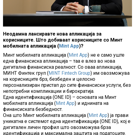
Неодамна лансиравте нова апликација за
корисниците. Што добиваат корисниците со Минт
мобилната апликација (
Mint App
)?
Минт мобилната апликација (
Mint App
) не е само уште
една финансиска апликација – таа е влез во нова
дигитална финансиска реалност. Со оваа апликација,
МИНТ Финтек груп (
MINT Fintech Group
) им овозможува
на корисниците брз, безбеден и целосно
персонализиран пристап до сите финансиски услуги, без
непотребни компликации и бирократија.
Една идентификација (ONE ID) – основата на Минт
мобилната апликација (
Mint App
) и иднината на
финансиската безбедност.
Она што Минт мобилната апликација (
Mint App
) ја прави
уникатна е системот една идентификација (ONE ID), кој е
дигитален личен профил што овозможува брза
идентификација и максимална заштита на податоците.