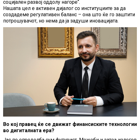
социјален развој оддолу нагоре“.
Нашата цел е активен дијалог со институциите за да
создадеме регулативен баланс – она што ќе го заштити
потрошувачот, но нема да ја задуши иновацијата.
Во кој правец ќе се движат финансиските технологии
во дигиталната ера?
Јас по определба сум футурист. Можеби и затоа излегов