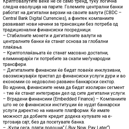
Криптовалутите веќе не се само тренд, туку логична
следна еволуција на парите. Големите централни банки
работат на дигитални верзии на своите валути (CBDC –
Central Bank Digital Currencies), а финтек компаниите
развиваат нови начини за трансакции без потреба од
традиционални финансиски посредници.
– Стабилните монети и дигиталните валути на
централните банки ќе станат основа за глобални
плаќања.
– Криптоплаќањата ќе станат масовно достапни,
елиминирајќи ги потребите за скапи меѓународни
трансфери.
– Дигиталните финансии ќе бидат повеќе инклузивни,
овозможувајќи пристап до финансиски услуги дури и во
економии со недоволно развиен банкарски сектор.
Во иднина, финансиите нема да бидат изолиран сегмент
− тие ќе станат интегриран дел од сите дигитални услуги.
– Вградени финансиии (Embedded Finance) – Компаниите
што не се финансиски институции ќе нудат банкарски
услуги директно на нивните платформи. Ќе имате
можност да добиете кредит додека купувате на e-
трговија сајт, без да посетувате банка.
– „Купи сега, плати подоцна“ („Buy Now, Pay Later“)