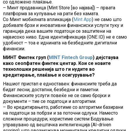
со одложено плаќање.
– Минт продавница (Mint Store [во најава]) – првата
платформа за купување на рати без камата.
Со Минт мобилната апликација (
Mint App
) не само што
добивате брзи и иновативни финансиски услуги туку и
гаранција дека вашите податоци се заштитени на
највисоко ниво. Една идентификација (ONE ID) не е само
удобност – тоа е иднината на безбедните дигитални
финансии.
МИНТ Финтек груп (
MINT Fintech Group
) дејствува
како сеопфатен финтек центар. Кои се новите
технолошки решенија што ги нудите во
кредитирање, плаќање и осигурување?
Нашиот пристап е едноставен: финансиите треба да
бидат лесни, достапни, безбедни и паметни.
Финансиските услуги повеќе не се само бројки и
документи – тие се податоци и алгоритми.
– Во кредитирањето, работиме со алгоритми базирани
на податоци за побрзи и за поточни одлуки. Наместо
сложени процедури, користиме систем Бодување
управувано од вештачка интелигенција (AI-driven
scoring) што овозможува моментални кредитни одлуки.