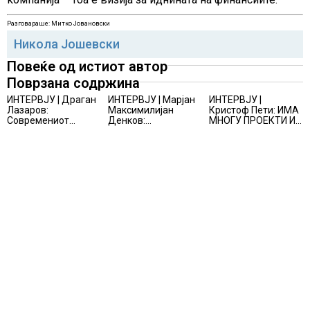
Разговараше: Митко Јовановски
Никола Јошевски
Повеќе од истиот автор
Поврзана содржина
ИНТЕРВЈУ | Драган
ИНТЕРВЈУ | Марјан
ИНТЕРВЈУ |
Лазаров:
Максимилијан
Кристоф Пети: ИМА
Современиот
Денков:
МНОГУ ПРОЕКТИ И
бизнис не бара
СОЗДАВАМ
ПОНУДИ НА МАСА,
правно мислење,
ВНИМАТЕЛНО
НО ТИЕ НЕ СЕ
туку правно
ОСМИСЛЕНИ
МАТЕРИЈАЛИЗИРААТ
одржливо деловно
ПРОСТОРИ
решение