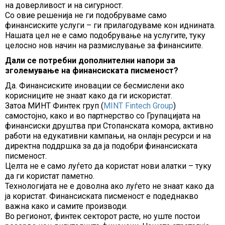
на доверливост и на сигурност.
Со овие решенија не ги подобруваме само
финансиските услуги – ги прилагодуваме кон иднината.
Нашата цел не е само подобрување на услугите, туку
целосно нов начин на размислување за финансиите.
Дали се потребни дополнителни напори за
зголемување на финансиската писменост?
Да. Финансиските иновации се бесмислени ако
корисниците не знаат како да ги искористат.
Затоа МИНТ Финтек груп (
MINT Fintech Group
)
самостојно, како и во партнерство со Групацијата на
финансиски друштва при Стопанската комора, активно
работи на едукативни кампањи, на онлајн ресурси и на
директна поддршка за да ја подобри финансиската
писменост.
Целта не е само луѓето да користат нови алатки – туку
да ги користат паметно.
Технологијата не е доволна ако луѓето не знаат како да
ја користат. Финансиската писменост е подеднакво
важна како и самите производи.
Во регионот, финтек секторот расте, но уште постои