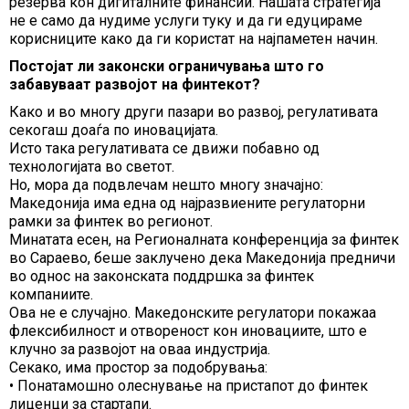
резерва кон дигиталните финансии. Нашата стратегија
не е само да нудиме услуги туку и да ги едуцираме
корисниците како да ги користат на најпаметен начин.
Постојат ли законски ограничувања што го
забавуваат развојот на финтекот?
Како и во многу други пазари во развој, регулативата
секогаш доаѓа по иновацијата.
Исто така регулативата се движи побавно од
технологијата во светот.
Но, мора да подвлечам нешто многу значајно:
Македонија има една од најразвиените регулаторни
рамки за финтек во регионот.
Минатата есен, на Регионалната конференција за финтек
во Сараево, беше заклучено дека Македонија предничи
во однос на законската поддршка за финтек
компаниите.
Ова не е случајно. Македонските регулатори покажаа
флексибилност и отвореност кон иновациите, што е
клучно за развојот на оваа индустрија.
Секако, има простор за подобрувања:
• Понатамошно олеснување на пристапот до финтек
лиценци за стартапи.