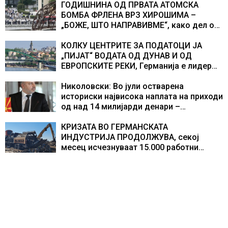
ГОДИШНИНА ОД ПРВАТА АТОМСКА
БОМБА ФРЛЕНА ВРЗ ХИРОШИМА –
„БОЖЕ, ШТО НАПРАВИВМЕ“, како дел од
екипажот во авионот „Енола Геј“ и
учесниците во бомбардирањето го
КОЛКУ ЦЕНТРИТЕ ЗА ПОДАТОЦИ ЈА
доживуваа овој настан што го промени
„ПИЈАТ“ ВОДАТА ОД ДУНАВ И ОД
текот на историјата
ЕВРОПСКИТЕ РЕКИ, Германија е лидер
во Европа по бројот на изградени
центри за податоци
Николовски: Во јули остварена
историски највисока наплата на приходи
од над 14 милијарди денари –
изградивме систем што испорачува
резултати
КРИЗАТА ВО ГЕРМАНСКАТА
ИНДУСТРИЈА ПРОДОЛЖУВА, секој
месец исчезнуваат 15.000 работни
места