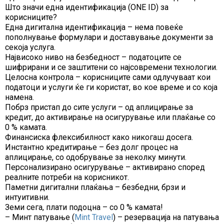
Што значи една идентификација (ONE ID) за
корисниците?
Една дигитална идентификација – нема повеќе
пополнување формулари и доставување документи за
секоја услуга.
Највисоко ниво на безбедност – податоците се
шифрирани и се заштитени со најсовремени технологии.
Целосна контрола – корисниците сами одлучуваат кои
податоци и услуги ќе ги користат, во кое време и со која
намена.
Побрз пристап до сите услуги – од аплицирање за
кредит, до активирање на осигурување или плаќање со
0 % камата.
Финансиска флексибилност како никогаш досега.
Инстантно кредитирање – без долг процес на
аплицирање, со одобрување за неколку минути.
Персонализирано осигурување – активирано според
реалните потреби на корисникот.
Паметни дигитални плаќања – безбедни, брзи и
интуитивни.
Земи сега, плати подоцна – со 0 % камата!
– Минт патување (
Mint Travel
) – резервација на патувања