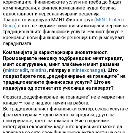
корисниците. Финансиските услуги не треба да бидат
комплицирани, а финтек компаниите нудат брзина,
едноставност и персонализирани решенија.
Тоа што го издвојува МИНТ Финтек груп (
MINT Fintech
Group
) е што не нудиме само дигитализирани верзии на
традиционалните финансиски услуги. Нашиот фокус е
креирање нови финансиски решенија што ја менуваат
парадигмата.
Компанијата ја карактеризира иновативност.
Промовиравте неколку подбрендови: минт кредит,
минт осигурување, минт плаќање и минт размена
(
mintcredit
,
mintins
, mintpay и
mintexchange
). Што
подразбирате под „редефинирање на границите“ на
традиционалните финансиски услуги? Што ве
издвојува од останатите учесници на пазарот?
Фразата „редефинирање на границите“ не е маркетинг
клише – тоа е нашиот начин на работа.
Во традиционалниот финансиски сектор, секоја услуга е
фрагментирана – едно место за кредити, друго за
осигурување, трето за плаќања. Ние создаваме
интегриран екосистем каде што корисникот може да
управува со сите свои финансиски активности на едно