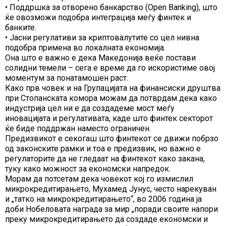
• Поддршка за отворено банкарство (Open Banking), што
ќе овозможи подобра интеграција меѓу финтек и
банките.
• Јасни регулативи за криптовалутите со цел нивна
подобра примена во локалната економија.
Она што е важно е дека Македонија веќе постави
солидни темели – сега е време да го искористиме овој
моментум за понатамошен раст.
Како прв човек и на Групацијата на финансиски друштва
при Стопанската комора можам да потврдам дека како
индустрија цел ни е да создадеме мост меѓу
иновацијата и регулативата, каде што финтек секторот
ќе биде поддржан наместо ограничен.
Предизвикот е секогаш што финтекот се движи побрзо
од законските рамки и тоа е предизвик, но важно е
регулаторите да не гледаат на финтекот како закана,
туку како можност за економски напредок.
Морам да потсетам дека човекот кој го измислил
микрокредитирањето, Мухамед Јунус, често нарекуван
и „татко на микрокредитирањето“, во 2006 година ја
доби Нобеловата награда за мир „поради своите напори
преку микрокредитирањето да создаде економски и