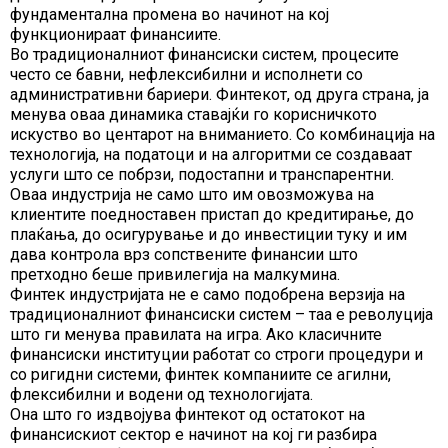
фундаментална промена во начинот на кој
функционираат финансиите.
Во традиционалниот финансиски систем, процесите
често се бавни, нефлексибилни и исполнети со
административни бариери. Финтекот, од друга страна, ја
менува оваа динамика ставајќи го корисничкото
искуство во центарот на вниманието. Со комбинација на
технологија, на податоци и на алгоритми се создаваат
услуги што се побрзи, подостапни и транспарентни.
Оваа индустрија не само што им овозможува на
клиентите поедноставен пристап до кредитирање, до
плаќања, до осигурување и до инвестиции туку и им
дава контрола врз сопствените финансии што
претходно беше привилегија на малкумина.
Финтек индустријата не е само подобрена верзија на
традиционалниот финансиски систем – таа е револуција
што ги менува правилата на игра. Ако класичните
финансиски институции работат со строги процедури и
со ригидни системи, финтек компаниите се агилни,
флексибилни и водени од технологијата.
Она што го издвојува финтекот од остатокот на
финансискиот сектор е начинот на кој ги разбира