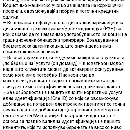
Користиме машинско учење за анализа на кориснички
профили, овозможувајќи побрзи и поточни кредитни
одлуки.
– Во плаќањата, фокусот е на дигитални паричници и на
дигиталните трансакции меѓу две индивидуи (P2P) со
кои сакаме да го намалиме употребувањето на кеш и на
традиционални банкарски трансфери. Воведуваме и
биометриска автентикација, што значи дека нема
повеќе сложени лозинки.
– Во осигурувањето, воведуваме микроосигурување и
„по барање на“ услуги (он деманд) – иновативен модел
каде што клиентите можат да активираат осигурување
само кога им е потребно. Пионери сме во
микроосигурувањето каде што клиентите можат да
осигурат само специфични аспекти од нивниот живот.
– За безбедноста на нашите клиенти користиме услуга
една идентификација (One ID) со која се овозможува
добивање на потврден електронски идентитет со точни
лични податоци добиени од Централниот регистар на
население на Македонија. Електронски идентитет е
основа за правно валидна идентификација на вашите
клиентите, која ги исполнува барањата за високо ниво