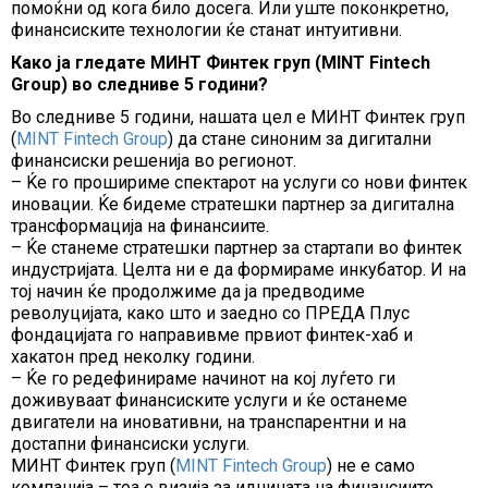
помоќни од кога било досега. Или уште поконкретно,
финансиските технологии ќе станат интуитивни.
Како ја гледате МИНТ Финтек груп (MINT Fintech
Group) во следниве 5 години?
Во следниве 5 години, нашата цел е МИНТ Финтек груп
(
MINT Fintech Group
) да стане синоним за дигитални
финансиски решенија во регионот.
– Ќе го прошириме спектарот на услуги со нови финтек
иновации. Ќе бидеме стратешки партнер за дигитална
трансформација на финансиите.
– Ќе станеме стратешки партнер за стартапи во финтек
индустријата. Целта ни е да формираме инкубатор. И на
тој начин ќе продолжиме да ја предводиме
револуцијата, како што и заедно со ПРЕДА Плус
фондацијата го направивме првиот финтек-хаб и
хакатон пред неколку години.
– Ќе го редефинираме начинот на кој луѓето ги
доживуваат финансиските услуги и ќе останеме
двигатели на иновативни, на транспарентни и на
достапни финансиски услуги.
МИНТ Финтек груп (
MINT Fintech Group
) не е само
компанија – тоа е визија за иднината на финансиите.