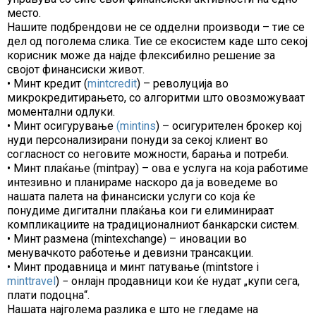
место.
Нашите подбрендови не се одделни производи – тие се
дел од поголема слика. Тие се екосистем каде што секој
корисник може да најде флексибилно решение за
својот финансиски живот.
• Минт кредит (
mintcredit
) – револуција во
микрокредитирањето, со алгоритми што овозможуваат
моментални одлуки.
• Минт осигурување
(mintins
) – осигурителен брокер кој
нуди персонализирани понуди за секој клиент во
согласност со неговите можности, барања и потреби.
• Минт плаќање (mintpay) – ова е услуга на која работиме
интезивно и планираме наскоро да ја воведеме во
нашата палета на финансиски услуги со која ќе
понудиме дигитални плаќања кои ги елиминираат
компликациите на традиционалниот банкарски систем.
• Минт размена (mintexchange) – иновации во
менувачкото работење и девизни трансакции.
• Минт продавница и минт патување (mintstore i
minttravel
) − онлајн продавници кои ќе нудат „купи сега,
плати подоцна“.
Нашата најголема разлика е што не гледаме на