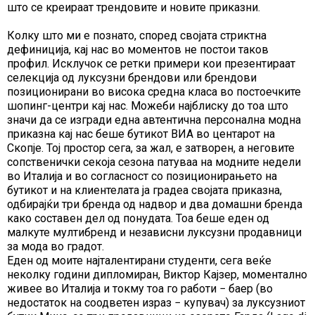
што се креираат трендовите и новите приказни.
Колку што ми е познато, според својата стриктна
дефиниција, кај нас во моментов не постои таков
профил. Исклучок се ретки примери кои презентираат
селекција од луксузни брендови или брендови
позиционирани во висока средна класа во постоечките
шопинг-центри кај нас. Можеби најблиску до тоа што
значи да се изгради една автентична персонална модна
приказна кај нас беше бутикот ВИА во центарот на
Скопје. Тој простор сега, за жал, е затворен, а неговите
сопственички секоја сезона патуваа на модните недели
во Италија и во согласност со позиционирањето на
бутикот и на клиентелата ја градеа својата приказна,
одбирајќи три бренда од надвор и два домашни бренда
како составен дел од понудата. Тоа беше еден од
малкуте мултибренд и независни луксузни продавници
за мода во градот.
Еден од моите најталентирани студенти, сега веќе
неколку години дипломиран, Виктор Кајзер, моментално
живее во Италија и токму тоа го работи − баер (во
недостаток на соодветен израз − купувач) за луксузниот