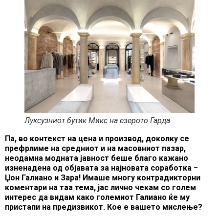
Луксузниот бутик Микс на езерото Гарда
Па, во контекст на цена и производ, доколку се
префрлиме на средниот и на масовниот пазар,
неодамна модната јавност беше благо кажано
изненадена од објавата за најновата соработка −
Џон Галиано и Зара! Имаше многу контрадикторни
коментари на таа тема, јас лично чекам со голем
интерес да видам како големиот Галиано ќе му
пристапи на предизвикот. Кое е вашето мислење?