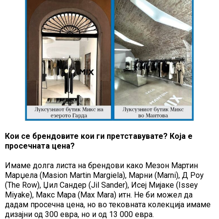
Кои се брендовите кои ги претставувате? Која е
просечната цена?
Имаме долга листа на брендови како Мезон Мартин
Марџела (Masion Martin Margiela), Марни (Marni), Д Роу
(The Row), Џил Сандер (Jil Sander), Исеј Мијаке (Issey
Miyake), Макс Мара (Max Mara) итн. Не би можел да
дадам просечна цена, но во тековната колекција имаме
дизајни од 300 евра, но и од 13 000 евра.