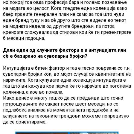
но покрај тоа оваа професија бара и големо познавање
на модата во целост. Кога гледате една колекција како
баер правите генерален план не само за тоа што нуди
еден бренд туку и за сè друго што сте виделе во текот
на модната недела од другите брендови, па потоа
креирате сложувалка од стилови кои ќе ги презентирате
6 месеци подоцна.
Дали еден од клучните фактори е и интуицијата или
сè е базирано на сувопарни бројки?
Интуицијата е битен фактор и таа е тесно поврзана со т.н.
сувопарни бројки кои, во мојот случај, се квантитетите на
нарачките. Кога купувате една колекција интуицијата е
таа што ви кажува кое парче ќе го нарачате во поголема
количина, а кое во помала.
Иако денес е многу тешко да се предвиди што точно
потрошувачите ќе сакаат после шест месеци, но со
подлабока анализа на моменталната продажба и на
влијанието на тековните трендови можеме попрецизно
да се ориентираме.