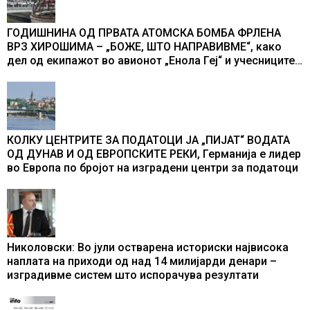
ГОДИШНИНА ОД ПРВАТА АТОМСКА БОМБА ФРЛЕНА
ВРЗ ХИРОШИМА – „БОЖЕ, ШТО НАПРАВИВМЕ“, како
дел од екипажот во авионот „Енола Геј“ и учесниците
во бомбардирањето го доживуваа овој настан што го
промени текот на историјата
КОЛКУ ЦЕНТРИТЕ ЗА ПОДАТОЦИ ЈА „ПИЈАТ“ ВОДАТА
ОД ДУНАВ И ОД ЕВРОПСКИТЕ РЕКИ, Германија е лидер
во Европа по бројот на изградени центри за податоци
Николовски: Во јули остварена историски највисока
наплата на приходи од над 14 милијарди денари –
изградивме систем што испорачува резултати