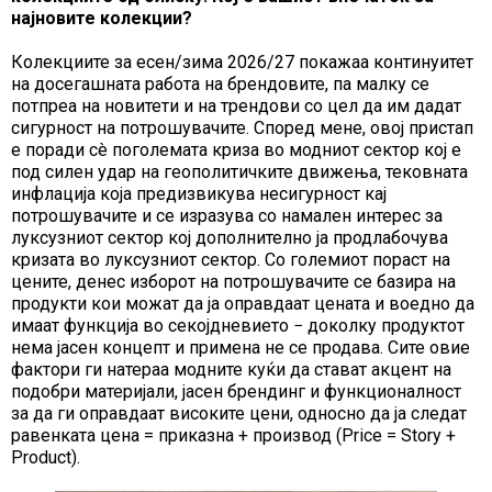
најновите колекции?
Колекциите за есен/зима 2026/27 покажаа континуитет
на досегашната работа на брендовите, па малку се
потпреа на новитети и на трендови со цел да им дадат
сигурност на потрошувачите. Според мене, овој пристап
е поради сè поголемата криза во модниот сектор кој е
под силен удар на геополитичките движења, тековната
инфлација која предизвикува несигурност кај
потрошувачите и се изразува со намален интерес за
луксузниот сектор кој дополнително ја продлабочува
кризата во луксузниот сектор. Со големиот пораст на
цените, денес изборот на потрошувачите се базира на
продукти кои можат да ја оправдаат цената и воедно да
имаат функција во секојдневието − доколку продуктот
нема јасен концепт и примена не се продава. Сите овие
фактори ги натераа модните куќи да стават акцент на
подобри материјали, јасен брендинг и функционалност
за да ги оправдаат високите цени, односно да ја следат
равенката цена = приказна + производ (Price = Story +
Product).