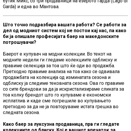
бутик Микс, со три продавници на езерото Гарда (Lago di
Garda) и една во Мантова.
Што точно подразбира вашата работа? Се работи за
дел од модниот систем кој не постои кај нас, па како
би ја опишале професијата баер на македонските
потрошувачи?
Баерот е купувач на модни колекции. Во текот на
модните недели ги гледаме колекциите одблиску и
правиме селекција за тоа што ќе оди во продажба.
Претходно правиме анализа на тоа како се одвивала
продажбата на колекција од изминатата сезона и
одблиску ја следиме тековната сезона. Ова го правиме
со сите брендови за да ја искристализираме сликата за
тоа колку брендот што го купуваме е економски
исплатлив и каде сме погрешиле во купувањето
претходно за да не ја повторуваме истата грешка во
следната сезона.
Како баер за луксузна продавница, прв ги гледате
колекциите од блиску. Кој е вашиот впечаток за