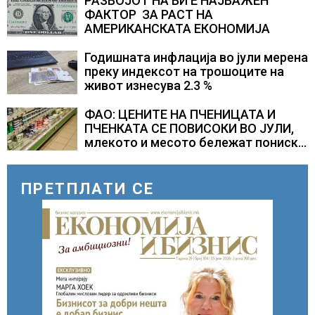
РАЗВОЈОТ НА ВИ Е НАЈВАЖЕН
ФАКТОР ЗА РАСТ НА
АМЕРИКАНСКАТА ЕКОНОМИЈА
Годишната инфлација во јули мерена
преку индексот на трошоците на
живот изнесува 2.3 %
ФАО: ЦЕНИТЕ НА ПЧЕНИЦАТА И
ПЧЕНКАТА СЕ ПОВИСОКИ ВО ЈУЛИ,
млекото и месото бележат пониски
цени
ПРЕТПЛАТИ СЕ