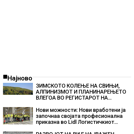
Најново
ЗИМСКОТО КОЛЕЊЕ НА СВИЊИ,
АЛПИНИЗМОТ И ПЛАНИНАРЕЊЕТО
ВЛЕГОА ВО РЕГИСТАРОТ НА
КУЛТУРНО НАСЛЕДСТВО НА
СЛОВЕНИЈА
Нови можности: Нови вработени ја
започнаа својата професионална
приказна во Lidl Логистичкиот
центар во Куманово