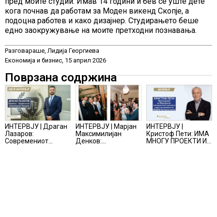
пред моите студии. Имав 14 години и бев сè уште дете
кога почнав да работам за Моден викенд Скопје, а
подоцна работев и како дизајнер. Студирањето беше
едно заокружување на моите претходни познавања.
Разговараше, Лидија Георгиева
Економија и бизнис, 15 април 2026
Поврзана содржина
ИНТЕРВЈУ | Драган
ИНТЕРВЈУ | Марјан
ИНТЕРВЈУ |
Лазаров:
Максимилијан
Кристоф Пети: ИМА
Современиот
Денков:
МНОГУ ПРОЕКТИ И
бизнис не бара
СОЗДАВАМ
ПОНУДИ НА МАСА,
правно мислење,
ВНИМАТЕЛНО
НО ТИЕ НЕ СЕ
туку правно
ОСМИСЛЕНИ
МАТЕРИЈАЛИЗИРААТ
одржливо деловно
ПРОСТОРИ
решение