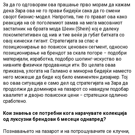
За да го одговорам ова прашање прво морам да кажам
дека Зара ова не го прави бидејќи сака да го смени
својот бизнис-модел. Напротив, тие го прават ова како
реакција на сè поголемиот замав на мега масовниот
застапник на брзата мода Шеин (Shein) кој е далеку
покомпетитивен од нив и тие веќе ја губат битката со
овој кинески гигант. Стратегијата за спас е
позиционирање во повисок ценовен сегмент, односно
позиционирање на брендот за скала погоре − подобри
материјали, изработка, подобро шопинг-искуство во
нивните физички продавници итн. Во целата оваа
приказна, улогата на Галиано е минорна бидејќи наместо
него можеше да биде кој било еминентен дизајнер. Тој
во оваа ситуација е само дел од стратегијата на Зара да
продолжи да доминира на пазарот со навидум подобар
квалитет и двојно повисоки цени − стратешки одлично
сработено.
Кои знаења се потребни кога нарачувате колекција
од луксузни брендови 6 месеци однапред?
Познавањето на пазарот и на потрошувачите се клучни,