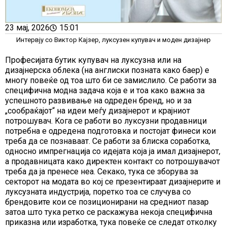
23 мај, 2026
15:01
Интервју со Виктор Кајзер, луксузен купувач и моден дизајнер
Професијата бутик купувач на луксузна или на
дизајнерска облека (на англиски позната како баер) е
многу повеќе од тоа што би се замислило. Се работи за
специфична модна задача која е и тоа како важна за
успешното развивање на одреден бренд, но и за
„сообраќајот“ на идеи меѓу дизајнерот и крајниот
потрошувач. Kога се работи во луксузни продавници
потребна е одредена подготовка и постојат финеси кои
треба да се познаваат. Се работи за блиска соработка,
односно импрегнација со идејата која ја имал дизајнерот,
а продавницата како директен контакт со потрошувачот
треба да ја пренесе неа. Секако, тука се зборува за
секторот на модата во кој се презентираат дизајнерите и
луксузната индустрија, поретко тоа се случува со
брендовите кои се позиционирани на средниот пазар
затоа што тука ретко се раскажува некоја специфична
приказна или изработка, тука повеќе се следат отколку