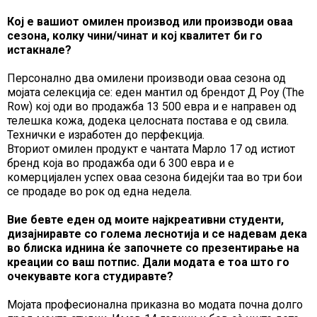
Кој е вашиот омилен производ или производи оваа
сезона, колку чини/чинат и кој квалитет би го
истакнале?
Персонално два омилени производи оваа сезона од
мојата селекција се: еден мантил од брендот Д Роу (The
Row) кој оди во продажба 13 500 евра и е направен од
телешка кожа, додека целосната постава е од свила.
Технички е изработен до перфекција.
Вториот омилен продукт е чантата Марло 17 од истиот
бренд која во продажба оди 6 300 евра и е
комерцијален успех оваа сезона бидејќи таа во три бои
се продаде во рок од една недела.
Вие бевте еден од моите најкреативни студенти,
дизајниравте со голема леснотија и се надевам дека
во блиска иднина ќе започнете со презентирање на
креации со ваш потпис. Дали модата е тоа што го
очекувавте кога студиравте?
Мојата професионална приказна во модата почна долго