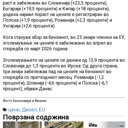
раст е забележан во Словенија (+23,5 проценти),
Бугарија (+19,5 проценти) и Кипар (+18 проценти),
додека најмал пораст на цените е регистриран во
Полска (+1,9 проценти), Романија (+2,3 проценти) и
Унгарија (+2,6 проценти).
Кога станува збор за бензинот, во 23 земји-членки на ЕУ,
зголемување на цените е забележано во април во
споредба со март 2026 година.
Зголемувањето на цените се движи од 12,9 проценти во
Словенија до 1,3 проценти во Ирска. Од друга страна,
три земји забележаа пад на цените на бензинот во
споредба со претходниот месец: Романија (-1,2
проценти), Шпанија (-4,6 проценти) и Полска (-6,1
процент), објави Данас.
Фото Економија и бизнис
цени
,
Дизел
,
EU
Поврзана содржина