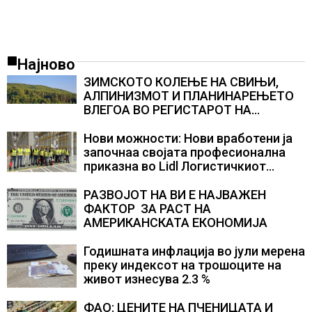
Најново
ЗИМСКОТО КОЛЕЊЕ НА СВИЊИ,
АЛПИНИЗМОТ И ПЛАНИНАРЕЊЕТО
ВЛЕГОА ВО РЕГИСТАРОТ НА
КУЛТУРНО НАСЛЕДСТВО НА
СЛОВЕНИЈА
Нови можности: Нови вработени ја
започнаа својата професионална
приказна во Lidl Логистичкиот
центар во Куманово
РАЗВОЈОТ НА ВИ Е НАЈВАЖЕН
ФАКТОР ЗА РАСТ НА
АМЕРИКАНСКАТА ЕКОНОМИЈА
Годишната инфлација во јули мерена
преку индексот на трошоците на
живот изнесува 2.3 %
ФАО: ЦЕНИТЕ НА ПЧЕНИЦАТА И