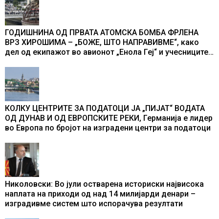
ГОДИШНИНА ОД ПРВАТА АТОМСКА БОМБА ФРЛЕНА
ВРЗ ХИРОШИМА – „БОЖЕ, ШТО НАПРАВИВМЕ“, како
дел од екипажот во авионот „Енола Геј“ и учесниците
во бомбардирањето го доживуваа овој настан што го
промени текот на историјата
КОЛКУ ЦЕНТРИТЕ ЗА ПОДАТОЦИ ЈА „ПИЈАТ“ ВОДАТА
ОД ДУНАВ И ОД ЕВРОПСКИТЕ РЕКИ, Германија е лидер
во Европа по бројот на изградени центри за податоци
Николовски: Во јули остварена историски највисока
наплата на приходи од над 14 милијарди денари –
изградивме систем што испорачува резултати