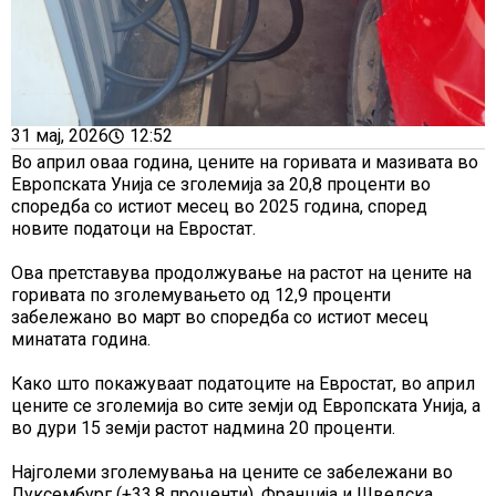
31 мај, 2026
12:52
Во април оваа година, цените на горивата и мазивата во
Европската Унија се зголемија за 20,8 проценти во
споредба со истиот месец во 2025 година, според
новите податоци на Евростат.
Ова претставува продолжување на растот на цените на
горивата по зголемувањето од 12,9 проценти
забележано во март во споредба со истиот месец
минатата година.
Како што покажуваат податоците на Евростат, во април
цените се зголемија во сите земји од Европската Унија, а
во дури 15 земји растот надмина 20 проценти.
Најголеми зголемувања на цените се забележани во
Луксембург (+33,8 проценти), Франција и Шведска