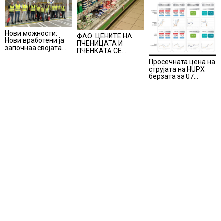
Нови можности:
ФАО: ЦЕНИТЕ НА
Нови вработени ја
ПЧЕНИЦАТА И
започнаа својата
ПЧЕНКАТА СЕ
професионална
ПОВИСОКИ ВО
Просечната цена на
приказна во Lidl
ЈУЛИ, млекото и
струјата на HUPX
Логистичкиот
месото бележат
берзата за 07
центар во Куманово
пониски цени
август 2026
изнесува 157,93
евра за мегават
час, на МЕМО 153,56
евра за мегават час