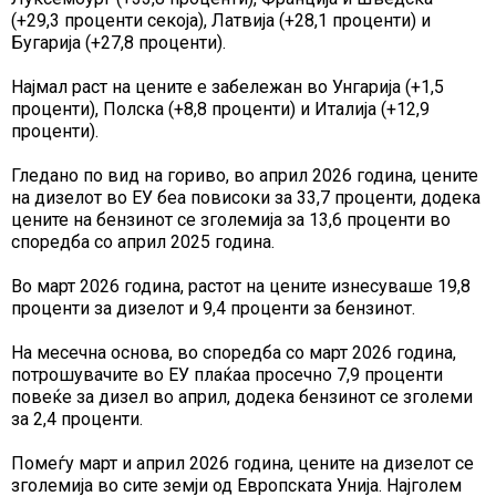
(+29,3 проценти секоја), Латвија (+28,1 проценти) и
Бугарија (+27,8 проценти).
Најмал раст на цените е забележан во Унгарија (+1,5
проценти), Полска (+8,8 проценти) и Италија (+12,9
проценти).
Гледано по вид на гориво, во април 2026 година, цените
на дизелот во ЕУ беа повисоки за 33,7 проценти, додека
цените на бензинот се зголемија за 13,6 проценти во
споредба со април 2025 година.
Во март 2026 година, растот на цените изнесуваше 19,8
проценти за дизелот и 9,4 проценти за бензинот.
На месечна основа, во споредба со март 2026 година,
потрошувачите во ЕУ плаќаа просечно 7,9 проценти
повеќе за дизел во април, додека бензинот се зголеми
за 2,4 проценти.
Помеѓу март и април 2026 година, цените на дизелот се
зголемија во сите земји од Европската Унија. Најголем