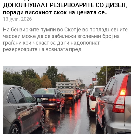
ДОПОЛНУВААТ РЕЗЕРВОАРИТЕ СО ДИЗЕЛ,
поради високиот скок на цената се
заштедува до 150 денари
13 јули, 2026
На бензиските пумпи во Скопје во попладневните
часови може да се забележи зголемен број на
граѓани кои чекаат за да ги надополнат
резервоарите на возилата пред