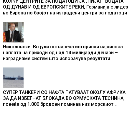
КОЛКУ ЦЕНТРИТЕ ЗА ПОДАТОЦИ ЈА „ПИЈАТ“ ВОДАТА
ОД ДУНАВ И ОД ЕВРОПСКИТЕ РЕКИ, Германија е лидер
во Европа по бројот на изградени центри за податоци
Николовски: Во јули остварена историски највисока
наплата на приходи од над 14 милијарди денари –
изградивме систем што испорачува резултати
СУПЕР ТАНКЕРИ СО НАФТА ПАТУВААТ ОКОЛУ АФРИКА
ЗА ДА ИЗБЕГНАТ БЛОКАДА ВО ОРМУСКАТА ТЕСНИНА,
повеќе од 1.000 бродови поминаа низ морскиот
премин со помош на американската војска