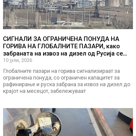
СИГНАЛИ ЗА ОГРАНИЧЕНА ПОНУДА НА
ГОРИВА НА ГЛОБАЛНИТЕ ПАЗАРИ, како
забраната на извоз на дизел од Русија се
одразува на понудата и цените на
10 јули, 2026
енергијата
Глобалните пазари на горива сигнализираат за
ограничена понуда, со ограничен капацитет за
рафинирање и руска забрана за извоз на дизел до
крајот на месецот, забележуваат