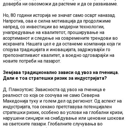
доверба ни овозможи да растеме и да се развиваме.
Но, 80 години историја не значат само осврт наназад.
Напротив, ова е силна мотивација да продолжиме
напред, со инвестиции во модерни технологии,
унапредување на квалитетот, проширување на
асортиманот и следење на современите трендови во
исхраната. Нашата цел е да останеме компанија која ги
спојува традицијата и иновацијата, задржувајќи го
препознатливиот квалитет, а воедно одговарајќи на
новите потреби на пазарот.
Земјава традиционално зависи од увоз на пченица.
Дали е тоа стратешки ризик за индустријата?
Д. Плакоутсис: Зависноста од увоз на пченица е
реалност со која се соочува не само Северна
Македонија туку и голем дел од регионот. Од аспект на
индустријата, тоа секако претставува потенцијален
стратешки ризик, особено во услови на глобални кризи,
нарушени синџири на снабдување или ценовни шокови
на светските пазари. Глобалните случувања во