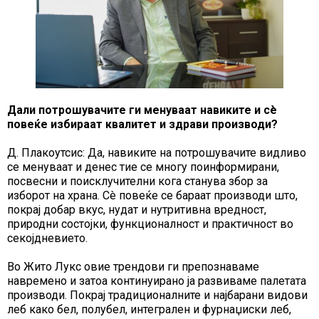
Дали потрошувачите ги менуваат навиките и сè
повеќе избираат квалитет и здрави производи?
Д. Плакоутсис: Да, навиките на потрошувачите видливо
се менуваат и денес тие се многу поинформирани,
посвесни и поисклучителни кога станува збор за
изборот на храна. Сè повеќе се бараат производи што,
покрај добар вкус, нудат и нутритивна вредност,
природни состојки, функционалност и практичност во
секојдневието.
Во Жито Лукс овие трендови ги препознаваме
навремено и затоа континуирано ја развиваме палетата
производи. Покрај традиционалните и најбарани видови
леб како бел, полубел, интегрален и фурнаџиски леб,