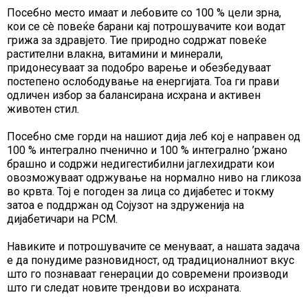
Посебно место имаат и лебовите со 100 % цели зрна,
кои се сè повеќе барани кај потрошувачите кои водат
грижа за здравјето. Тие природно содржат повеќе
растителни влакна, витамини и минерали,
придонесуваат за подобро варење и обезбедуваат
постепено ослободување на енергијата. Тоа ги прави
одличен избор за балансирана исхрана и активен
животен стил.
Посебно сме горди на нашиот дија леб кој е направен од
100 % интегрално пченично и 100 % интегрално ’ржано
брашно и содржи недигестибилни јаглехидрати кои
овозможуваат одржување на нормално ниво на гликоза
во крвта. Тој е погоден за лица со дијабетес и токму
затоа е поддржан од Сојузот на здруженија на
дијабетичари на РСМ.
Навиките и потрошувачите се менуваат, а нашата задача
е да понудиме разновидност, од традиционалниот вкус
што го познаваат генерации до современи производи
што ги следат новите трендови во исхраната.