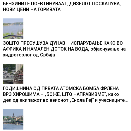
БЕНЗИНИТЕ ПОЕВТИНУВААТ, ДИЗЕЛОТ ПОСКАПУВА,
НОВИ ЦЕНИ НА ГОРИВАТА
ЗОШТО ПРЕСУШУВА ДУНАВ – ИСПАРУВАЊЕ КАКО ВО
АФРИКА И НАМАЛЕН ДОТОК НА ВОДА, објаснување на
хидрогеолог од Србија
ГОДИШНИНА ОД ПРВАТА АТОМСКА БОМБА ФРЛЕНА
ВРЗ ХИРОШИМА – „БОЖЕ, ШТО НАПРАВИВМЕ“, како
дел од екипажот во авионот „Енола Геј“ и учесниците
во бомбардирањето го доживуваа овој настан што го
промени текот на историјата