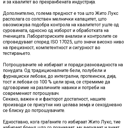
и за квалитет во прехранбената индустрија.
Дополнително, голема предност е тоа што Жито Лукс
располага со сопствен мелнички капацитет, што
овозможува подобра контрола на квалитетот уште од
суровината, односно од изборот и обработката на
пченицата. Лабораториските анализи и контролите се
спроведуваат според ISO 17025, што значи високо ниво
на прецизност, компетентност и сигурност во
тестирањето.
Потрошувачите нè избираат и поради разновидноста на
понудата. Од традиционалните бели, полубели и
фурнаџиски лебови, до интегрални, протеински, дија,
тост и лебови со 100 % цели зрна, се стремиме да
одговориме на различните навики и потреби на
современиот потрошувач.
Секако, важен е и факторот достапност, нашите
производи се присутни низ целава земја и секојдневно
се блиску до потрошувачите.
Едноставно, кога граѓаните го избираат Жито Лукс, тие
избираат бренд што го познаваат, му веруваат и знаат