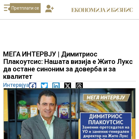
Претплати се
МЕГА ИНТЕРВЈУ | Димитриос
Плакоутсис: Нашата визија е Жито Лукс
да остане синоним за доверба и за
квалитет
Интервјуа