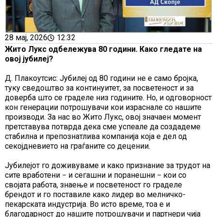
28 мај, 2026
12:32
Жито Лукс одбележува 80 години. Како гледате на
овој јубилеј?
Д. Плакоутсис: Јубилеј од 80 години не е само бројка,
туку сведоштво за континуитет, за посветеност и за
доверба што се граделе низ годините. Но, и одговорност
кон генерации потрошувачи кои израснале со нашите
производи. За нас во Жито Лукс, овој значаен момент
претставува потврда дека сме успеале да создадеме
стабилна и препознатлива компанија која е дел од
секојдневието на граѓаните со децении.
Јубилејот го доживуваме и како признание за трудот на
сите вработени − и сегашни и поранешни − кои со
својата работа, знаење и посветеност го граделе
брендот и го поставиле како лидер во мелничко-
пекарската индустрија. Во исто време, тоа е и
благодарност до нашите потрошувачи и партнери чија