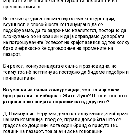
марки кои сè повеќе инвестираат во квалитет и во
препознатливост.
Во таква средина, нашата најголема конкуренција,
всушност, е способноста континуирано да се
подобруваме, да го задржиме квалитетот, постојано да
вложуваме во иновации и да ја оправдаме довербата
на потрошувачите. Успехот на крајот зависи од тоа колку
брзо и ефикасно ќе одговориме на промените на
пазарот.
Би рекол, конкуренцијата е силна и разновидна, но
токму тоа нè поттикнува постојано да бидеме подобри и
поиновативни.
Во услови на силна конкуренција, зошто најголем
број граѓани го избираат Жито Лукс? Што е тоа што
ја прави компанијата поразлична од другите?
Д. Плакоутсис: Верувам дека потрошувачите ја избираат
нашата компанија, пред сè, поради довербата што се
градела со децении. Кога еден бренд е присутен 80
години на пазарот, тоа значи дека генерации