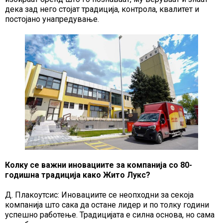
дека зад него стојат традиција, контрола, квалитет и
постојано унапредување.
Колку се важни иновациите за компанија со 80-
годишна традиција како Жито Лукс?
Д. Плакоутсис: Иновациите се неопходни за секоја
компанија што сака да остане лидер и по толку години
успешно работење. Традицијата е силна основа, но сама