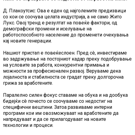
Д. Плакоутсис: Ова е еден од најголемите предизвици
со кои се соочува целата индустрија, а не само Жито
Лукс. Овој тренд е резултат на повеќе фактори, од
демографски промени и иселување на
работоспособното население до променети очекувања
кај новите генерации.
Нашиот пристап е повеќеслоен. Пред сè, инвестираме
во задржување на постојниот кадар преку подобрување
на условите за работа, конкурентни примања и
можности за професионален развој. Веруваме дека
лојалноста и стабилноста се градат преку долгорочна
грижа за вработените.
Паралелно силен фокус ставаме на обука и на дообука
бидејќи сè почесто се соочуваме со недостиг на
специфични вештини. Затоа развиваме интерни
програми кои им овозможуваат на вработените да
напредуваат и да се прилагодуваат на новите
технологии и процеси.