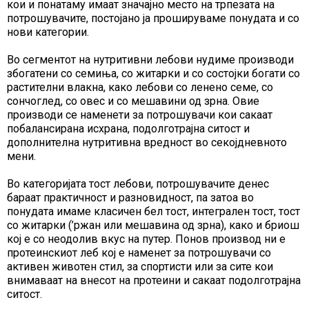
кои и понатаму имаат значајно место на трпезата на
потрошувачите, постојано ја прошируваме понудата и со
нови категории.
Во сегментот на нутритивни лебови нудиме производи
збогатени со семиња, со житарки и со состојки богати со
растителни влакна, како лебови со ленено семе, со
сончоглед, со овес и со мешавини од зрна. Овие
производи се наменети за потрошувачи кои сакаат
побалансирана исхрана, подолготрајна ситост и
дополнителна нутритивна вредност во секојдневното
мени.
Во категоријата тост лебови, потрошувачите денес
бараат практичност и разновидност, па затоа во
понудата имаме класичен бел тост, интегрален тост, тост
со житарки (’ржан или мешавина од зрна), како и бриош
кој е со неодолив вкус на путер. Понов производ ни е
протеинскиот леб кој е наменет за потрошувачи со
активен животен стил, за спортисти или за сите кои
внимаваат на внесот на протеини и сакаат подолготрајна
ситост.