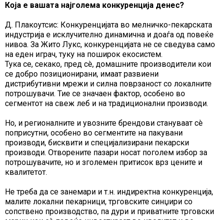
Која е вашата најголема конкуренција денес?
Д. Плакоутсис: Конкуренцијата во мелничко-пекарската
индустрија е исклучително динамична и доаѓа од повеќе
нивоа. За Жито Лукс, конкуренцијата не се сведува само
на еден играч, туку на поширок екосистем.
Тука се, секако, пред сè, домашните производители кои
се добро позиционирани, имаат развиени
дистрибутивни мрежи и силна поврзаност со локалните
потрошувачи. Тие се значаен фактор, особено во
сегментот на свеж леб и на традиционални производи.
Но, и регионалните и увозните брендови стануваат сè
поприсутни, особено во сегментите на пакувани
производи, бисквити и специјализирани пекарски
производи. Отворените пазари носат поголем избор за
потрошувачите, но и зголемен притисок врз цените и
квалитетот.
Не треба да се занемари и т.н. индиректна конкуренција,
малите локални пекарници, трговските синџири со
сопствено производство, па дури и приватните трговски