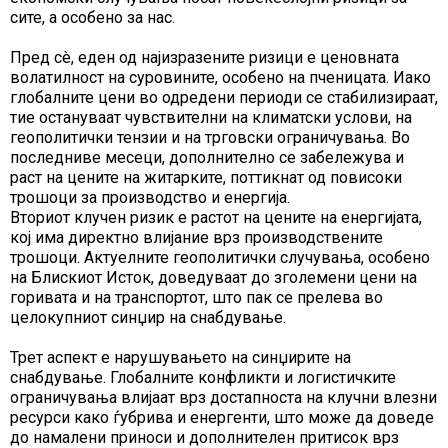
сите, а особено за нас.
Пред сè, еден од најизразените ризици е ценовната
волатилност на суровините, особено на пченицата. Иако
глобалните цени во одредени периоди се стабилизираат,
тие остануваат чувствителни на климатски услови, на
геополитички тензии и на трговски ограничувања. Во
последниве месеци, дополнително се забележува и
раст на цените на житарките, поттикнат од повисоки
трошоци за производство и енергија.
Вториот клучен ризик е растот на цените на енергијата,
кој има директно влијание врз производствените
трошоци. Актуелните геополитички случувања, особено
на Блискиот Исток, доведуваат до зголемени цени на
горивата и на транспортот, што пак се прелева во
целокупниот синџир на снабдување.
Трет аспект е нарушувањето на синџирите на
снабдување. Глобалните конфликти и логистичките
ограничувања влијаат врз достапноста на клучни влезни
ресурси како ѓубрива и енергенти, што може да доведе
до намалени приноси и дополнителен притисок врз