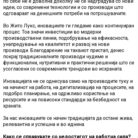
по себе не е доволна доколку не се надградува со нови
идеи, со современи технологии и со производи што
одговараат на денешните потреби на потрошувачите.
Во Жито Лукс, иновациите ги гледаме како континуиран
процес. Тоа значи инвестиции во модерни
производствени линии, подобрување на ефикасноста,
унапредување на квалитетот и развој на нови
производи. Благодарение на таквиот пристап, денес
покрај традиционалните производи нудиме и
функционални, нутритивни и практични решенија што се
усогласени со современите трендови во исхраната.
Иновацијата не се однесува само на производите туку и
на начинот на работа, на дигитализација на процесите, на
подобро планирање, на одржливо користење на
ресурсите и на повисоки стандарди за безбедност на
храната.
За нас иновациите се начин традицијата да остане жива,
релевантна и успешна и во иднина.
Како се справувате со недостигот на работна сила?