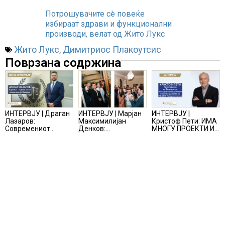
Потрошувачите сè повеќе
избираат здрави и функционални
производи, велат од Жито Лукс
Жито Лукс
,
Димитриос Плакоутсис
Поврзана содржина
ИНТЕРВЈУ | Драган
ИНТЕРВЈУ | Марјан
ИНТЕРВЈУ |
Лазаров:
Максимилијан
Кристоф Пети: ИМА
Современиот
Денков:
МНОГУ ПРОЕКТИ И
бизнис не бара
СОЗДАВАМ
ПОНУДИ НА МАСА,
правно мислење,
ВНИМАТЕЛНО
НО ТИЕ НЕ СЕ
туку правно
ОСМИСЛЕНИ
МАТЕРИЈАЛИЗИРААТ
одржливо деловно
ПРОСТОРИ
решение