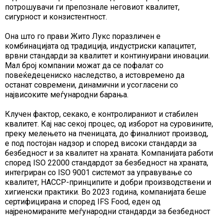
потрошувачи ги препознале неговиот квалитет,
сигурност и конзистентност.
Она што го прави Жито Лукс поразличен е
комбинацијата од традиција, индустриски капацитет,
врвни стандарди за квалитет и континуирани иновации.
Мал број компании можат да се пофалат со
повеќедецениско наследство, а истовремено да
останат современи, динамични и усогласени со
највисоките меѓународни барања.
Клучен фактор, секако, е контролираниот и стабилен
квалитет. Кај нас секој процес, од изборот на суровините,
преку мелењето на пченицата, до финалниот производ,
е под постојан надзор и според високи стандарди за
безбедност и за квалитет на храната. Компанијата работи
според ISO 22000 стандардот за безбедност на храната,
интегриран со ISO 9001 системот за управување со
квалитет, HACCP-принципите и добри производствени и
хигиенски практики. Во 2023 година, компанијата беше
сертифицирана и според IFS Food, еден од
најреномираните меѓународни стандарди за безбедност