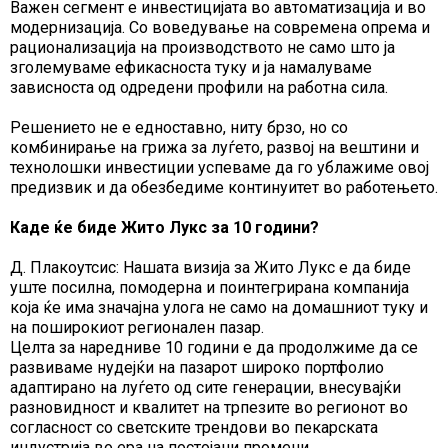
Важен сегмент е инвестицијата во автоматизација и во
модернизација. Со воведување на современа опрема и
рационализација на производството не само што ја
зголемуваме ефикасноста туку и ја намалуваме
зависноста од одредени профили на работна сила.
Решението не е едноставно, ниту брзо, но со
комбинирање на грижа за луѓето, развој на вештини и
технолошки инвестиции успеваме да го ублажиме овој
предизвик и да обезбедиме континуитет во работењето.
Каде ќе биде Жито Лукс за 10 години?
Д. Плакоутсис: Нашата визија за Жито Лукс е да биде
уште посилна, помодерна и поинтегрирана компанија
која ќе има значајна улога не само на домашниот туку и
на поширокиот регионален пазар.
Целта за наредниве 10 години е да продолжиме да се
развиваме нудејќи на пазарот широко портфолио
адаптирано на луѓето од сите генерации, внесувајќи
разновидност и квалитет на трпезите во регионот во
согласност со светските трендови во пекарската
индустрија во ера на постојани промени.