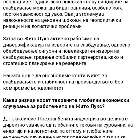
последниве години јасно покажаа колку синџирите на
снабдување можат да бидат ранливи, особено кога
постои зависност од увоз. Ова ја зголемува
изложеноста на ценовни шокови, на геополитички
ризици и на логистички проблеми.
Затоа во Жито Лукс активно работиме на
диверзификација на изворите на снабдување, односно
обезбедување сигурни и повеќекратни извори на
снабдување, градење стабилни партнерства, како и
стратешко планирање на резервите.
Нашата цел е да обезбедиме континуитет во
снабдувањето и стабилност на производството, без
компромис во квалитетот.
Какви ризици носат тековните глобални економски
случувања за работењето на Жито Лукс?
Д. Плакоутсис: Прехранбената индустрија во целина е
директно зависна од глобалните текови на суровини, на
енергија и на логистика, па оттаму и глобалните
економски случувања носат повеќеслојни ризици за