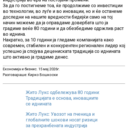
За да го постигнеме тоа, ќе продолжиме со инвестиции
во технологии, во луѓе и во иновации, но и ќе останеме
доследни на нашите вредности бидејќи само на тој
начин можеме да ја оправдаме довербата што ја
градиме веќе 80 години и да обезбедиме одржлив раст
во иднина.
Накратко, за 10 години ја гледаме компанијата како
современ, стабилен и конкурентен регионален лидер кој
успешно ја спојува децениската традиција со иднината
што активно ја градиме денес.
Економија и бизнис. 15 мај 2026г.
Разговараше: Ќирко Бошкоски
Жито Лукс одбележува 80 години:
Традицијата е основа, иновациите
се иднината
Жито Лукс: Увозот на пченица и
глобалните шокови носат ризици
за прехранбената индустрија