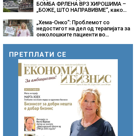
БОМБА ФРЛЕНА ВРЗ ХИРОШИМА –
„БОЖЕ, ШТО НАПРАВИВМЕ“, како
дел од екипажот во авионот „Енола
Геј“ и учесниците во
„Хема-Онко“: Проблемот со
бомбардирањето го доживуваа овој
недостигот на дел од терапијата за
настан што го промени текот на
онколошките пациенти во
историјата
моментот е надминат
ПРЕТПЛАТИ СЕ