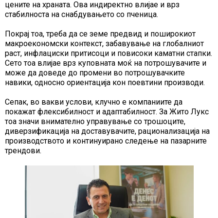
цените на храната. Ова индиректно влијае и врз
стабилноста на снабдувањето со пченица.
Покрај тоа, треба да се земе предвид и поширокиот
макроекономски контекст, забавување на глобалниот
раст, инфлациски притисоци и повисоки каматни стапки.
Сето тоа влијае врз куповната моќ на потрошувачите и
може да доведе до промени во потрошувачките
навики, односно ориентација кон поевтини производи.
Сепак, во вакви услови, клучно е компаниите да
покажат флексибилност и адаптабилност. За Жито Лукс
тоа значи внимателно управување со трошоците,
диверзификација на доставувачите, рационализација на
производството и континуирано следење на пазарните
трендови.