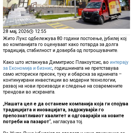
28 мај, 2026
12:55
Жито Лукс одбележува 80 години постоење, јубилеј кој
во компанијата го оценуваат како потврда за долга
традиција, стабилност и доверба од потрошувачите.
Како што истакнува Димитриос Плакоутсис, во
интервју
за Економија и бизнис
, годишнината не претставува
само историски пресек, туку и обврска за иднината –
континуирани инвестиции во модерни технологии,
развој на нови производи и следење на современите
трендови во исхраната.
„
Нашата цел е да останеме компанија која ги спојува
традицијата и иновацијата, задржувајќи го
препознатливиот квалитет и одговарајќи на новите
потреби на пазарот
“, нагласува тој.