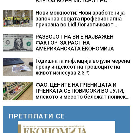
ВЛЕГОА ВО РЕГИСТАРОТ НА
КУЛТУРНО НАСЛЕДСТВО НА
СЛОВЕНИЈА
Нови можности: Нови вработени ја
започнаа својата професионална
приказна во Lidl Логистичкиот
центар во Куманово
РАЗВОЈОТ НА ВИ Е НАЈВАЖЕН
ФАКТОР ЗА РАСТ НА
АМЕРИКАНСКАТА ЕКОНОМИЈА
Годишната инфлација во јули мерена
преку индексот на трошоците на
живот изнесува 2.3 %
ФАО: ЦЕНИТЕ НА ПЧЕНИЦАТА И
ПЧЕНКАТА СЕ ПОВИСОКИ ВО ЈУЛИ,
млекото и месото бележат пониски
цени
ПРЕТПЛАТИ СЕ