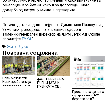
Во Жито Лукс јубилејот го гледаат и како признание за
генерации вработени, како и за долгогодишната
доверба од потрошувачите и партнерите.
Повеќе детали од интервјуто со Димитриос Плакоутсис,
Заменик-претседател на Управниот одбор и
заменик-генерален директор на Жито Лукс АД Скопје
прочитајте
ТУКА
.“
Жито Лукс
Поврзана содржина
Нови можности:
ФАО: ЦЕНИТЕ НА
Нови вработени ја
ПЧЕНИЦАТА И
започнаа својата
ПЧЕНКАТА СЕ
професионална
ПОВИСОКИ ВО
Просечната цена на
приказна во Lidl
ЈУЛИ, млекото и
струјата на HUPX
Логистичкиот
месото бележат
берзата за 07
центар во Куманово
пониски цени
август 2026
изнесува 157,93