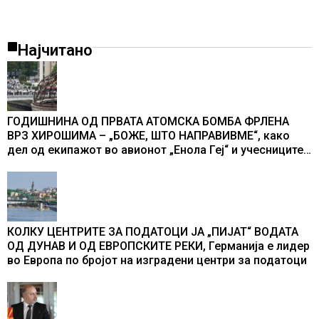
Најчитано
ГОДИШНИНА ОД ПРВАТА АТОМСКА БОМБА ФРЛЕНА
ВРЗ ХИРОШИМА – „БОЖЕ, ШТО НАПРАВИВМЕ“, како
дел од екипажот во авионот „Енола Геј“ и учесниците
во бомбардирањето го доживуваа овој настан што го
промени текот на историјата
КОЛКУ ЦЕНТРИТЕ ЗА ПОДАТОЦИ ЈА „ПИЈАТ“ ВОДАТА
ОД ДУНАВ И ОД ЕВРОПСКИТЕ РЕКИ, Германија е лидер
во Европа по бројот на изградени центри за податоци