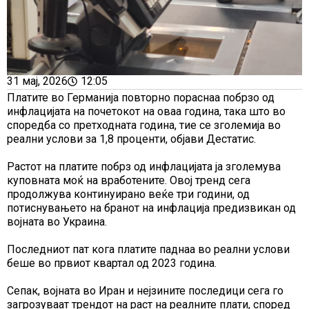
31 мај, 2026
12:05
Платите во Германија повторно пораснаа побрзо од
инфлацијата на почетокот на оваа година, така што во
споредба со претходната година, тие се зголемија во
реални услови за 1,8 проценти, објави Дестатис.
Растот на платите побрз од инфлацијата ја зголемува
куповната моќ на вработените. Овој тренд сега
продолжува континуирано веќе три години, од
потиснувањето на бранот на инфлација предизвикан од
војната во Украина.
Последниот пат кога платите паднаа во реални услови
беше во првиот квартал од 2023 година.
Сепак, војната во Иран и нејзините последици сега го
загрозуваат трендот на раст на реалните плати, според