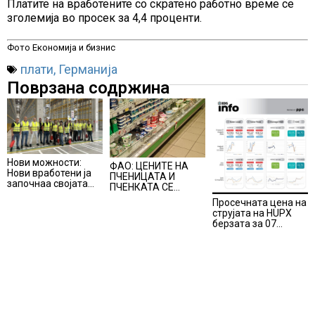
Платите на вработените со скратено работно време се
зголемија во просек за 4,4 проценти.
Фото Економија и бизнис
плати
,
Германија
Поврзана содржина
Нови можности:
ФАО: ЦЕНИТЕ НА
Нови вработени ја
ПЧЕНИЦАТА И
започнаа својата
ПЧЕНКАТА СЕ
професионална
ПОВИСОКИ ВО
Просечната цена на
приказна во Lidl
ЈУЛИ, млекото и
струјата на HUPX
Логистичкиот
месото бележат
берзата за 07
центар во Куманово
пониски цени
август 2026
изнесува 157,93
евра за мегават
час, на МЕМО 153,56
евра за мегават час