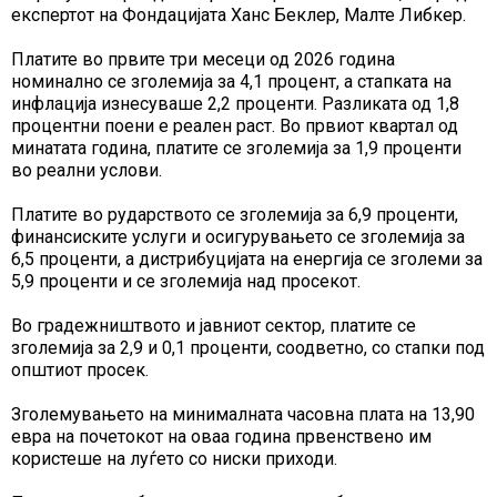
експертот на Фондацијата Ханс Беклер, Малте Либкер.
Платите во првите три месеци од 2026 година
номинално се зголемија за 4,1 процент, а стапката на
инфлација изнесуваше 2,2 проценти. Разликата од 1,8
процентни поени е реален раст. Во првиот квартал од
минатата година, платите се зголемија за 1,9 проценти
во реални услови.
Платите во рударството се зголемија за 6,9 проценти,
финансиските услуги и осигурувањето се зголемија за
6,5 проценти, а дистрибуцијата на енергија се зголеми за
5,9 проценти и се зголемија над просекот.
Во градежништвото и јавниот сектор, платите се
зголемија за 2,9 и 0,1 проценти, соодветно, со стапки под
општиот просек.
Зголемувањето на минималната часовна плата на 13,90
евра на почетокот на оваа година првенствено им
користеше на луѓето со ниски приходи.