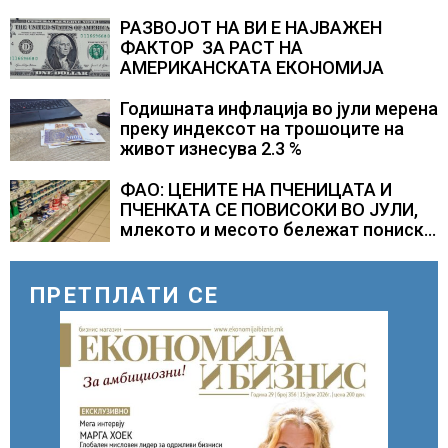
центар во Куманово
РАЗВОЈОТ НА ВИ Е НАЈВАЖЕН
ФАКТОР ЗА РАСТ НА
АМЕРИКАНСКАТА ЕКОНОМИЈА
Годишната инфлација во јули мерена
преку индексот на трошоците на
живот изнесува 2.3 %
ФАО: ЦЕНИТЕ НА ПЧЕНИЦАТА И
ПЧЕНКАТА СЕ ПОВИСОКИ ВО ЈУЛИ,
млекото и месото бележат пониски
цени
ПРЕТПЛАТИ СЕ