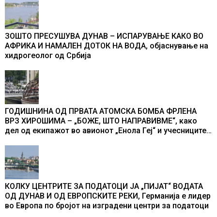
ЗОШТО ПРЕСУШУВА ДУНАВ – ИСПАРУВАЊЕ КАКО ВО
АФРИКА И НАМАЛЕН ДОТОК НА ВОДА, објаснување на
хидрогеолог од Србија
ГОДИШНИНА ОД ПРВАТА АТОМСКА БОМБА ФРЛЕНА
ВРЗ ХИРОШИМА – „БОЖЕ, ШТО НАПРАВИВМЕ“, како
дел од екипажот во авионот „Енола Геј“ и учесниците
во бомбардирањето го доживуваа овој настан што го
промени текот на историјата
КОЛКУ ЦЕНТРИТЕ ЗА ПОДАТОЦИ ЈА „ПИЈАТ“ ВОДАТА
ОД ДУНАВ И ОД ЕВРОПСКИТЕ РЕКИ, Германија е лидер
во Европа по бројот на изградени центри за податоци