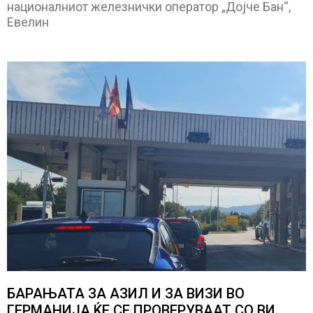
националниот железнички оператор „Дојче Бан“,
Евелин
БАРАЊАТА ЗА АЗИЛ И ЗА ВИЗИ ВО
ГЕРМАНИЈА ЌЕ СЕ ПРОВЕРУВААТ СО ВИ,