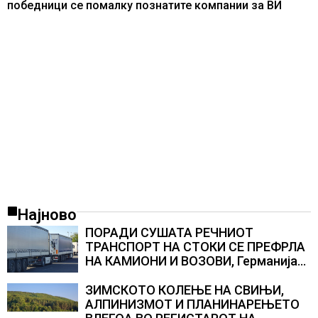
победници се помалку познатите компании за ВИ
Најново
ПОРАДИ СУШАТА РЕЧНИОТ
ТРАНСПОРТ НА СТОКИ СЕ ПРЕФРЛА
НА КАМИОНИ И ВОЗОВИ, Германија
со итни мерки овозможува
камионџиите да возат и во недела
ЗИМСКОТО КОЛЕЊЕ НА СВИЊИ,
АЛПИНИЗМОТ И ПЛАНИНАРЕЊЕТО