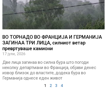
ВО ТОРНАДО ВО ФРАНЦИЈА И ГЕРМАНИЈА
ЗАГИНАА ТРИ ЛИЦА, силниот ветар
превртуваше камиони
17 јули, 2026
Две лица загинаа во силна бура што погоди
неколку департмани во Франција, објави денес
извор близок до властите, додека бура во
Германија однесе еден живот
1
2
3
4