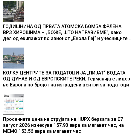
ГОДИШНИНА ОД ПРВАТА АТОМСКА БОМБА ФРЛЕНА
ВРЗ ХИРОШИМА – „БОЖЕ, ШТО НАПРАВИВМЕ“, како
дел од екипажот во авионот „Енола Геј“ и учесниците
во бомбардирањето го доживуваа овој настан што го
промени текот на историјата
КОЛКУ ЦЕНТРИТЕ ЗА ПОДАТОЦИ ЈА „ПИЈАТ“ ВОДАТА
ОД ДУНАВ И ОД ЕВРОПСКИТЕ РЕКИ, Германија е лидер
во Европа по бројот на изградени центри за податоци
Просечната цена на струјата на HUPX берзата за 07
август 2026 изнесува 157,93 евра за мегават час, на
МЕМО 153,56 евра за мегават час