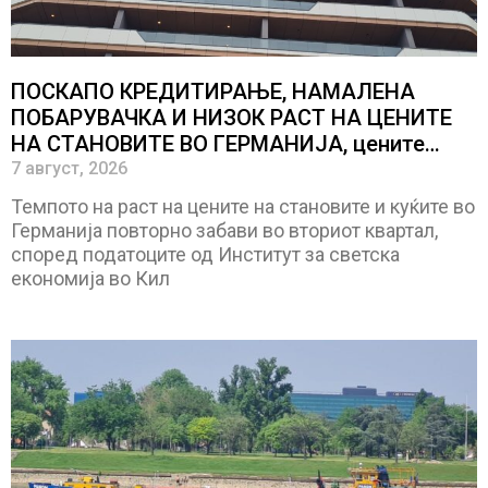
ПОСКАПО КРЕДИТИРАЊЕ, НАМАЛЕНА
ПОБАРУВАЧКА И НИЗОК РАСТ НА ЦЕНИТЕ
НА СТАНОВИТЕ ВО ГЕРМАНИЈА, цените
паднаа во Штутгарт градот на
7 август, 2026
автомобилската индустрија која е во криза
Темпото на раст на цените на становите и куќите во
Германија повторно забави во вториот квартал,
според податоците од Институт за светска
економија во Кил