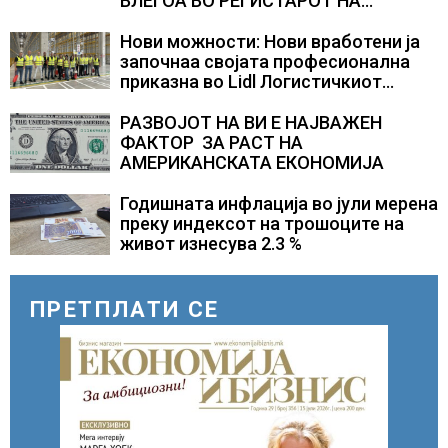
ВЛЕГОА ВО РЕГИСТАРОТ НА
КУЛТУРНО НАСЛЕДСТВО НА
СЛОВЕНИЈА
Нови можности: Нови вработени ја
започнаа својата професионална
приказна во Lidl Логистичкиот
центар во Куманово
РАЗВОЈОТ НА ВИ Е НАЈВАЖЕН
ФАКТОР ЗА РАСТ НА
АМЕРИКАНСКАТА ЕКОНОМИЈА
Годишната инфлација во јули мерена
преку индексот на трошоците на
живот изнесува 2.3 %
ПРЕТПЛАТИ СЕ