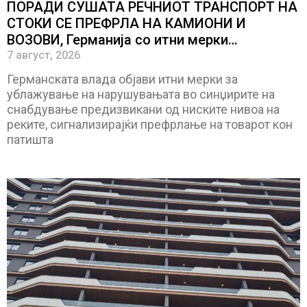
ПОРАДИ СУШАТА РЕЧНИОТ ТРАНСПОРТ НА
СТОКИ СЕ ПРЕФРЛА НА КАМИОНИ И
ВОЗОВИ, Германија со итни мерки
овозможува камионџиите да возат и во
7 август, 2026
недела
Германската влада објави итни мерки за
ублажување на нарушувањата во синџирите на
снабдување предизвикани од ниските нивоа на
реките, сигнализирајќи префрлање на товарот кон
патишта