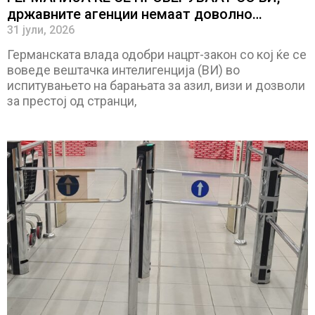
државните агенции немаат доволно
персонал за да се справат со големиот број
31 јули, 2026
барања
Германската влада одобри нацрт-закон со кој ќе се
воведе вештачка интелигенција (ВИ) во
испитувањето на барањата за азил, визи и дозволи
за престој од странци,