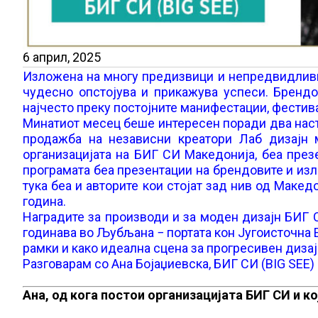
6 април, 2025
Изложена на многу предизвици и непредвидливи 
чудесно опстојува и прикажува успеси. Брендо
најчесто преку постојните манифестации, фестива
Минатиот месец беше интересен поради два наст
продажба на независни креатори Лаб дизајн 
организацијата на БИГ СИ Македонија, беа презе
програмата беа презентации на брендовите и изло
тука беа и авторите кои стојат зад нив од Макед
година.
Наградите за производи и за моден дизајн БИГ С
годинавa во Љубљана − портата кон Југоисточна Е
рамки и како идеална сцена за прогресивен дизај
Разговарам со Ана Бојаџиевска, БИГ СИ (BIG SEE
Ана, од кога постои организацијата БИГ СИ и к