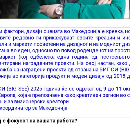
фактори, дизајн сцената во Македонија е кревка, н
вите редовно ги прикажуваат своите креации и ино
ли и маркети посветени на дизајнот и на модниот диз
ана во еден, односно по повод роденденот на прост
маркет (кој одбележа еднa година од постоењето)
нтирани наградените проекти. На овој настан, како
жба на наградени проекти од страна на БИГ СИ (BIG 
онија во категорија продукт и моден дизајн од 2018 
И (BIG SEE) 2025 година ќе се одржат од 9 до 11 о
вропа, која е препознаена како креативен регион во 
н и за визионерски креатори.
) координатор за Македонија
ој е фокусот на вашата работа?