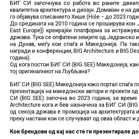
БИГ СИ започнува со работа во раните двеил
квалитетна архитектура и дизајн. Домаќин е на д
го објавува списанието Хише (Hiše − до 2023 годи
До средината на 2010 година се проширува кон Ј
East Europe]) креирајќи платформа за истражув
држава. Тука се опфатени земјите од Јадранско 
на Дунав, меѓу кои спаѓа и Македонија. Па та
награди и конференции, BIG Architecture и BIG Des
година).
Од кога постои БИГ СИ (BIG SEE) Македонија, как
тој оригиналниот на Љубљана?
БИГ СИ (BIG SEE) Македонија како портал спаѓа по
презентација на македонски автори и проекти од 
СИ (BIG SEE) започна во 2023 година, за време
Architecture кога и бев назначена за БИГ СИ (BI
од секоја држава е промоција на архитектурата 
преку настани кои се случуваат од оваа област и
Кои брендови од кај нас сте ги презентирале д