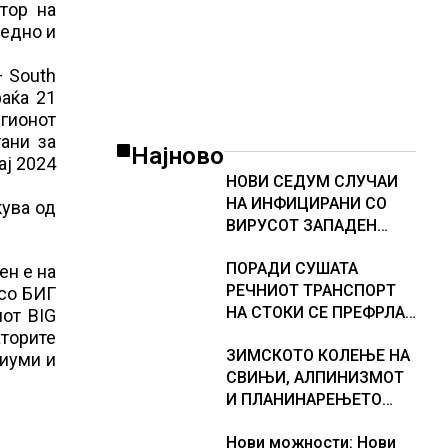
тор на
оедно и
– South
фаќа 21
егионот
тани за
Најново
ај 2024
НОВИ СЕДУМ СЛУЧАИ
НА ИНФИЦИРАНИ СО
кува од
ВИРУСОТ ЗАПАДЕН
НИЛ, тројца пациенти се
ПОРАДИ СУШАТА
во критична состојба
ен е на
РЕЧНИОТ ТРАНСПОРТ
 со БИГ
НА СТОКИ СЕ ПРЕФРЛА
нот BIG
НА КАМИОНИ И ВОЗОВИ,
аторите
ЗИМСКОТО КОЛЕЊЕ НА
Германија со итни
диуми и
СВИЊИ, АЛПИНИЗМОТ
мерки овозможува
И ПЛАНИНАРЕЊЕТО
камионџиите да возат и
ВЛЕГОА ВО РЕГИСТАРОТ
во недела
Нови можности: Нови
НА КУЛТУРНО