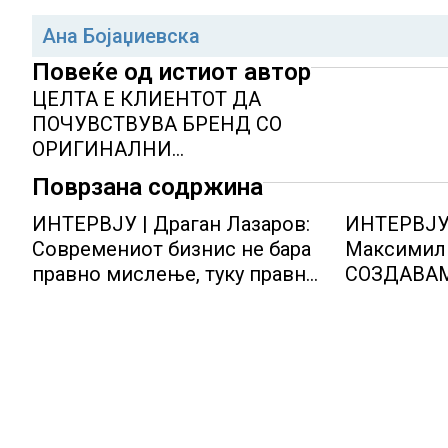
Ана Бојаџиевска
Повеќе од истиот автор
ЦЕЛТА Е КЛИЕНТОТ ДА
ПОЧУВСТВУВА БРЕНД СО
ОРИГИНАЛНИ
ДИЗАЈНЕРСКИ СТАВОВИ ЗА
Поврзана содржина
СВЕТОТ
ИНТЕРВЈУ | Драган Лазаров:
ИНТЕРВЈУ 
Современиот бизнис не бара
Максимили
правно мислење, туку правно
СОЗДАВА
одржливо деловно решение
ОСМИСЛЕ