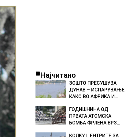
Најчитано
ЗОШТО ПРЕСУШУВА
ДУНАВ – ИСПАРУВАЊЕ
КАКО ВО АФРИКА И
НАМАЛЕН ДОТОК НА
ГОДИШНИНА ОД
ВОДА, објаснување на
ПРВАТА АТОМСКА
хидрогеолог од Србија
БОМБА ФРЛЕНА ВРЗ
ХИРОШИМА – „БОЖЕ,
КОЛКУ ЦЕНТРИТЕ ЗА
ШТО НАПРАВИВМЕ“,