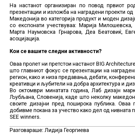
На настанот организиран по повод првиот ро
презентации и изложба на наградени проекти од с
Македонија во категорија продукт и моден дизај
со експонати учествуваа: Марија Милошевска, 
Марта Наумовска Грнарова, Деа Беатовиќ, Ев
асоцијација.
Кои се вашите следни активности?
Оваа пролет ни претстои настанот BIG Architecture
што главниот фокус се презентации на наградени
регион, како и низа предавања, дебати, конферен
креативци и љубители на добра архитектура и диз
Во октомври минатата година, Лаб дизајн мар
Љубљана, Словенија, каде што неколку македон
своите дизајни пред поширока публика. Оваа 
добивме покана за учество како дел од нивната п
SEE winners.
Разговараше: Лидија Георгиева