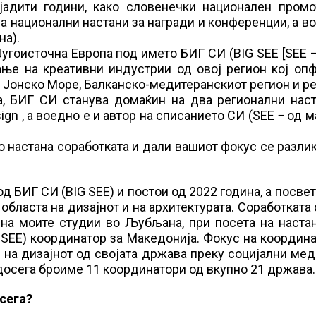
јадити години, како словенечки национален промо
ва национални настани за награди и конференции, а в
на).
угоисточна Европа под името БИГ СИ (BIG SEE [SEE 
ање на креативни индустрии од овој регион кој оп
и Јонско Море, Балканско-медитеранскиот регион и р
ка, БИГ СИ станува домаќин на два регионални нас
ign , а воедно е и автор на списанието СИ (SEE − од м
о настана соработката и дали вашиот фокус се разли
д БИГ СИ (BIG SEE) и постои од 2022 година, а посвет
областа на дизајнот и на архитектурата. Соработката
 на моите студии во Љубљана, при посета на наста
G SEE) координатор за Македонија. Фокус на координ
и на дизајнот од својата држава преку социјални ме
 досега броиме 11 координатори од вкупно 21 држава.
осега?