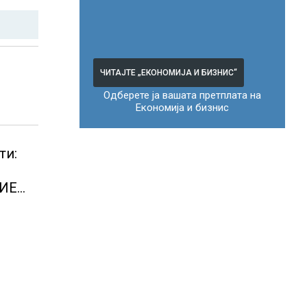
ЧИТАЈТЕ „ЕКОНОМИЈА И БИЗНИС“
Одберете ја вашата претплата на
Економија и бизнис
ти:
И
ТИЕ
РААТ