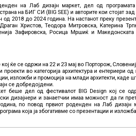
денден на Лаб дизајн маркет, дел од програмата
трана на БИГ СИ (BIG SEE) и авторите кои стојат зад
н од 2018 до 2024 година. На настанот преку презен
Драган Христов, Теодора Митровска, Катерина Трпк
генија Зафировска, Росица Мршиќ и Македонската
 кој ќе се одржи на 22 и 23 мај во Порторож, Словениј
 проекти во категорија архитектура и ентериери од
ции, изложби и промоција на млади архитекти, каде ш
ајн се добредојдени.
кет беше дел од фестивалот BIG Design кој се од
ски дизајнери и занаетчии имаа можност да ги пре
година, по повод првиот роденден на Лаб дизајн м
рограма која ја збогативме со презентации и изложба