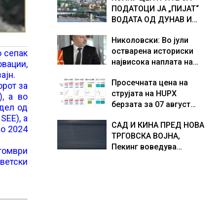
ПОДАТОЦИ ЈА „ПИЈАТ“
како дел од екипажот
ВОДАТА ОД ДУНАВ И
во авионот „Енола Геј“ и
ОД ЕВРОПСКИТЕ РЕКИ,
учесниците во
Николовски: Во јули
Германија е лидер во
бомбардирањето го
остварена историски
Европа по бројот на
о сепак
доживуваа овој настан
највисока наплата на
изградени центри за
вации,
што го промени текот
приходи од над 14
податоци
ајн.
на историјата
Просечната цена на
милијарди денари –
орот за
струјата на HUPX
изградивме систем што
, а во
берзата за 07 август
испорачува резултати
 дел од
2026 изнесува 157,93
SEE), а
САД И КИНА ПРЕД НОВА
евра за мегават час, на
до 2024
ТРГОВСКА ВОЈНА,
МЕМО 153,56 евра за
Пекинг воведува
мегават час
ктомври
контрамерки против
светски
американски компании
и организации