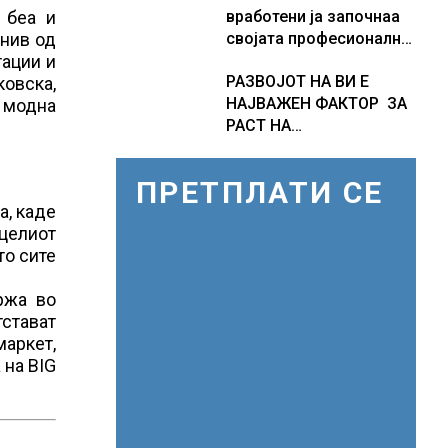
вработени ја започнаа
 беа и
НАСЛЕДСТВО НА
својата професионална
 нив од
СЛОВЕНИЈА
приказна во Lidl
тации и
РАЗВОЈОТ НА ВИ Е
Логистичкиот центар во
овска,
НАЈВАЖЕН ФАКТОР ЗА
Куманово
 модна
РАСТ НА
АМЕРИКАНСКАТА
ЕКОНОМИЈА
ПРЕТПЛАТИ СЕ
а, каде
 целиот
то сите
ржа во
тстават
аркет,
 на BIG