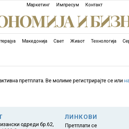
Маркетинг
Импресум
Контакт
тервјуа
Македонија
Свет
Живот
Технологија
Се
активна претплата. Ве молиме регистрирајте се или
н
Т
ЛИНКОВИ
тизански одреди бр.62,
Претплати се