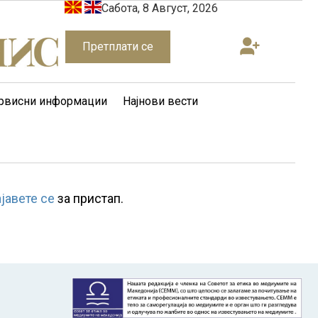
Сабота, 8 Август, 2026
Претплати се
рвисни информации
Најнови вести
ајавете се
за пристап.