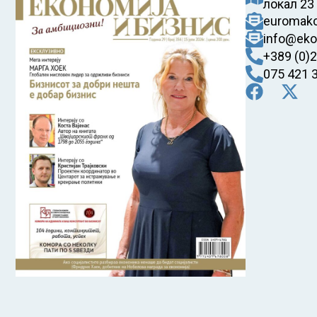
локал 23
euromak
info@eko
+389 (0)
075 421 