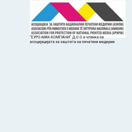
“ЕУРО-МАК-КОМПАНИ” Д.О.О е членка на
асоцијацијата за заштита на печатени медиуми