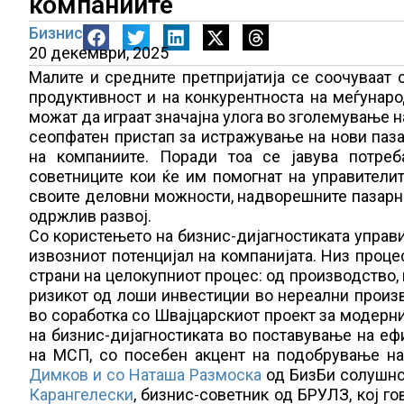
компаниите
Бизнис
20 декември, 2025
Малите и средните претпријатија се соочуваат
продуктивност и на конкурентноста на меѓунаро
можат да играат значајна улога во зголемување н
сеопфатен пристап за истражување на нови паза
на компаниите. Поради тоа се јавува потре
советниците кои ќе им помогнат на управители
своите деловни можности, надворешните пазарни
одржлив развој.
Со користењето на бизнис-дијагностиката управи
извозниот потенцијал на компанијата. Низ проце
страни на целокупниот процес: од производство, 
ризикот од лоши инвестиции во нереални произв
во соработка со Швајцарскиот проект за модерни
на бизнис-дијагностиката во поставување на е
на МСП, со посебен акцент на подобрување на
Димков и со Наташа Размоска
од БизБи солушнс.
Карангелески
, бизнис-советник од БРУЛЗ, кој го