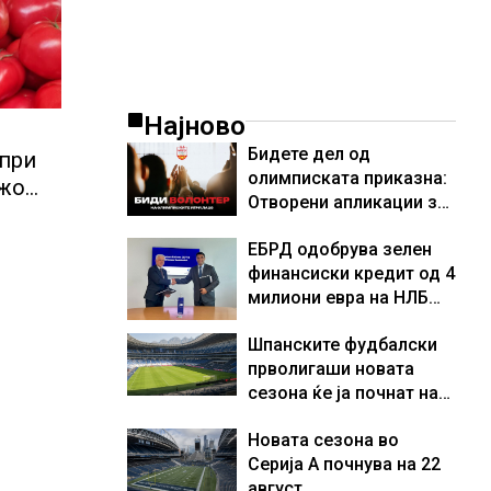
Најново
Бидете дел од
 при
олимписката приказна:
ежо
Отворени апликации за
и,
волонтери за Игрите во
ЕБРД одобрува зелен
Лос Анџелес 2028
финансиски кредит од 4
милиони евра на НЛБ
Банка
Шпанските фудбалски
прволигаши новата
сезона ќе ја почнат на
15 август
Новата сезона во
Серија А почнува на 22
август