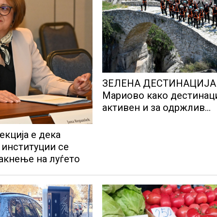
ЗЕЛЕНА ДЕСТИНАЦИЈА 
Мариово како дестинаци
активен и за одржлив
туризам
екција е дека
 институции се
јакнење на луѓето