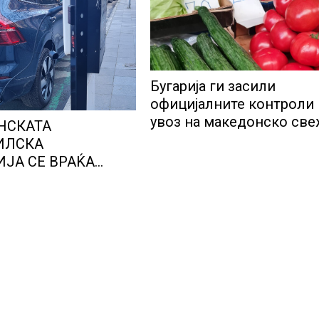
Бугарија ги засили
официјалните контроли
увоз на македонско св
НСКАТА
овошје, домати и пиперк
ИЛСКА
објави АХВ
ЈА СЕ ВРАЌА
МОТ