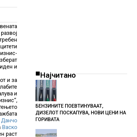
твената
 развој
отребен
ацитети
изнис-
азберат
 иден и
Најчитано
от и за
слабите
алува и
изнис“,
БЕНЗИНИТЕ ПОЕВТИНУВААТ,
стењето
ДИЗЕЛОТ ПОСКАПУВА, НОВИ ЦЕНИ НА
ажбата
ГОРИВАТА
о
Данчо
а
Васко
ен раст