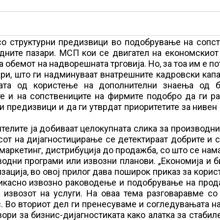
 со структурни предизвици во подобрување на сопс
дните пазари. МСП кои се двигател на економскиот
а обемот на надворешната трговија. Но, за тоа им е п
ри, што ги надминуваат внатрешните кадровски кап
бата од користење на дополнителни знаења од б
те и на сопствениците на фирмите подобро да ги р
 предизвици и да ги утврдат приоритетите за нивен
телите ја добиваат целокупната слика за производни
сот на дијагностицирање се детектираат добрите и 
маркетинг, дистрибуција до продажба, со што се нам
одни програми или извозни планови. „Економија и б
зација, во овој прилог дава поширок приказ за кори
фикасно извозно раководење и подобрување на прод
 извозот на услуги. На оваа тема разговаравме с
 Во вториот дел ги пренесуваме и согледувањата н
вори за бизнис-дијагностиката како алатка за стабил