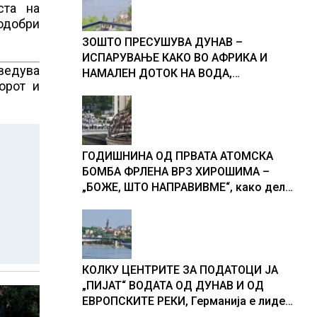
ста на
подобри
ЗОШТО ПРЕСУШУВА ДУНАВ –
ИСПАРУВАЊЕ КАКО ВО АФРИКА И
ведува
НАМАЛЕН ДОТОК НА ВОДА,
орот и
објаснување на хидрогеолог од
Србија
ГОДИШНИНА ОД ПРВАТА АТОМСКА
БОМБА ФРЛЕНА ВРЗ ХИРОШИМА –
„БОЖЕ, ШТО НАПРАВИВМЕ“, како дел
од екипажот во авионот „Енола Геј“ и
учесниците во бомбардирањето го
доживуваа овој настан што го
промени текот на историјата
КОЛКУ ЦЕНТРИТЕ ЗА ПОДАТОЦИ ЈА
„ПИЈАТ“ ВОДАТА ОД ДУНАВ И ОД
ЕВРОПСКИТЕ РЕКИ, Германија е лидер
во Европа по бројот на изградени