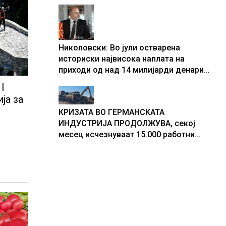
центри за податоци
Николовски: Во јули остварена
историски највисока наплата на
приходи од над 14 милијарди денари
– изградивме систем што испорачува
|
резултати
ја за
КРИЗАТА ВО ГЕРМАНСКАТА
ИНДУСТРИЈА ПРОДОЛЖУВА, секој
месец исчезнуваат 15.000 работни
места