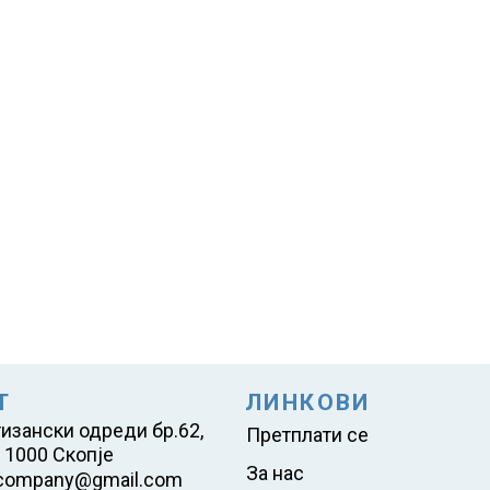
Т
ЛИНКОВИ
тизански одреди бр.62,
Претплати се
 1000 Скопје
За нас
company@gmail.com