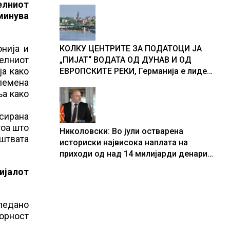
елниот
минува
нија и
КОЛКУ ЦЕНТРИТЕ ЗА ПОДАТОЦИ ЈА
телниот
„ПИЈАТ“ ВОДАТА ОД ДУНАВ И ОД
ја како
ЕВРОПСКИТЕ РЕКИ, Германија е лидер
олемена
во Европа по бројот на изградени
ња како
центри за податоци
сирана
тоа што
Николовски: Во јули остварена
уштвата
историски највисока наплата на
приходи од над 14 милијарди денари
– изградивме систем што испорачува
ијалот
резултати
Гледано
ворност