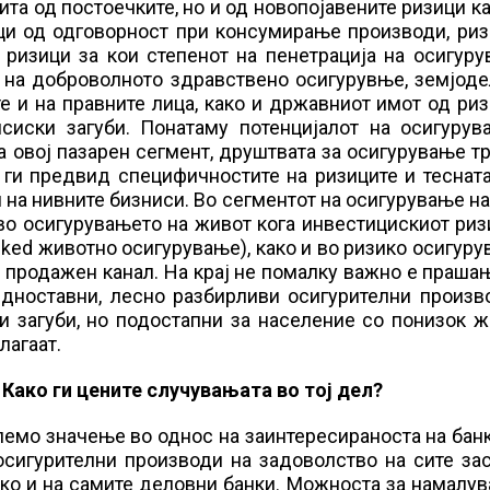
ита од постоечките, но и од новопојавените ризици к
ци од одговорност при консумирање производи, риз
е ризици за кои степенот на пенетрација на осигур
т на доброволното здравствено осигурувње, земјод
е и на правните лица, како и државниот имот од ри
сиски загуби. Понатаму потенцијалот на осигурув
а овој пазарен сегмент, друштвата за осигурување т
 ги предвид специфичностите на ризиците и теснат
 на нивните бизниси. Во сегментот на осигурување н
 во осигурувањето на живот кога инвестицискиот риз
inked животно осигурување), како и во ризико осигур
 продажен канал. На крај не помалку важно е праша
едноставни, лесно разбирливи осигурителни произв
и загуби, но подостапни за население со понизок 
лагаат.
Како ги цените случувањата во тој дел?
лемо значење во однос на заинтересираноста на бан
осигурителни производи на задоволство на сите за
ако и на самите деловни банки. Можноста за намалу