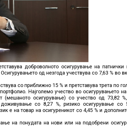
етставува доброволното осигурување на патнички 
. Осигурувањето од незгода учествува со 7,63 % во в
ствува со приближно 15 % и претставува трета по г
 портфолио. Најголемо учество во осигурувањето н
т (мешаното осигурување) со учество од 73,82 %,
доживување со 8,27 %, ризико осигурување со 5
ик е на товар на осигуреникот со 4,45 % и дополни
вање на понудата на нови или на подобрени осигур