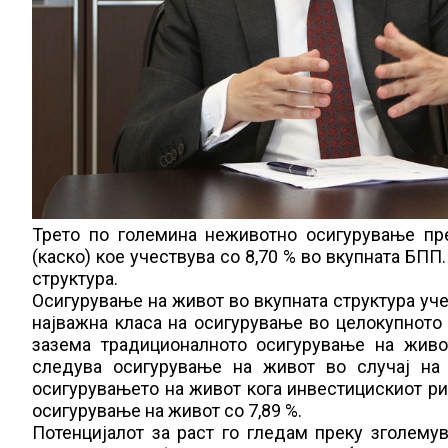
Трето по големина неживотно осигурување пр
(каско) кое учествува со 8,70 % во вкупната БПП
структура.
Осигурување на живот во вкупната структура уче
најважна класа на осигурување во целокупното
зазема традиционалното осигурување на живо
следува осигурување на живот во случај на 
осигурувањето на живот кога инвестицискиот риз
осигурување на живот со 7,89 %.
Потенцијалот за раст го гледам преку зголему