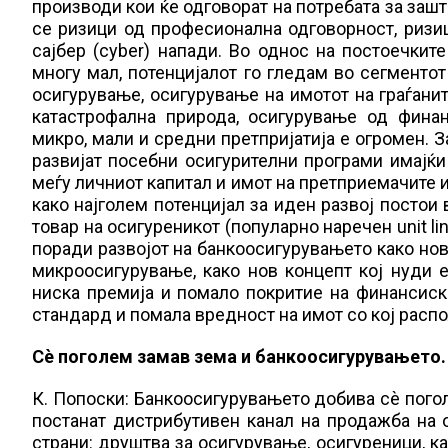
производи кои ќе одговорат на потребата за зашт
се ризици од професионална одговорност, ризи
сајбер (cyber) напади. Во однос на постоечкит
многу мал, потенцијалот го гледам во сегменто
осигурување, осигурување на имотот на граѓанит
катастрофална природа, осигурување од финан
микро, мали и средни претпријатија е огромен. З
развијат посебни осигурителни програми имајќи
меѓу личниот капитал и имот на претприемачите и
како најголем потенцијал за иден развој постои
товар на осигуреникот (популарно наречен unit l
поради развојот на банкоосигурувањето како нов
микроосигурување, како нов концепт кој нуди 
ниска премија и помало покритие на финансиск
стандард и помала вредност на имот со кој распо
Сѐ поголем замав зема и банкоосигурувањето. 
К. Попоски: Банкоосигурувањето добива сѐ пого
постанат дистрибутивен канал на продажба на 
страни: друштва за осигурување, осигуреници, к