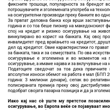
фиксните трошоци, популарноста за брендот во
потрошувачите и зголемената употреба на техноло
на осигурителни производи преку банките во одн
За првпат деловна банка која врши застапувањ
година и со тоа беше пионер на македонскиот фи
спој на кредит и ризико осигурување на живот
винкулирано во корист на банката. Кај овој пр
инвалидитет пред враќањето на кредитот, друшт
дел од кредитот. Овие карактеристики го прават
за банката, така и за семејствата. По ова искус
осигурување е зголемена и во моментов на п
осигурување, а имаме најава и за вклучување на 
Податоците сведочат за тоа дека првичните 
апсолутни износи обемот на работа е мал (БПП 201
година: 3 милиони денари), сепак во релатив
полисираната премија преку овој дистрибутиве
подобрат својата пазарна позиција и да ја зголем
Иако кај нас сѐ уште му претстои позасиле
осигурување, во Европа веќе се појавуваат и