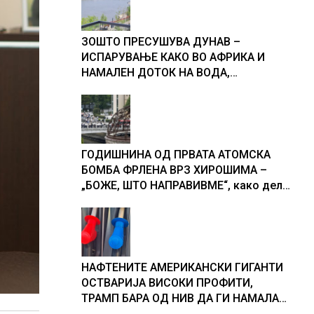
ЗОШТО ПРЕСУШУВА ДУНАВ –
ИСПАРУВАЊЕ КАКО ВО АФРИКА И
НАМАЛЕН ДОТОК НА ВОДА,
објаснување на хидрогеолог од
Србија
ГОДИШНИНА ОД ПРВАТА АТОМСКА
БОМБА ФРЛЕНА ВРЗ ХИРОШИМА –
„БОЖЕ, ШТО НАПРАВИВМЕ“, како дел
од екипажот во авионот „Енола Геј“ и
учесниците во бомбардирањето го
доживуваа овој настан што го
промени текот на историјата
НАФТЕНИТЕ АМЕРИКАНСКИ ГИГАНТИ
ОСТВАРИЈА ВИСОКИ ПРОФИТИ,
ТРАМП БАРА ОД НИВ ДА ГИ НАМАЛАТ
ЦЕНИТЕ НА ГОРИВАТА