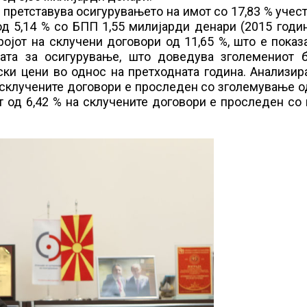
 претставува осигурувањето на имот со 17,83 % учест
д 5,14 % со БПП 1,55 милијарди денари (2015 годин
ојот на склучени договори од 11,65 %, што е показ
вата за осигурување, што доведува зголемениот б
ки цени во однос на претходната година. Анализир
а склучените договори е проследен со зголемување о
т од 6,42 % на склучените договори е проследен со