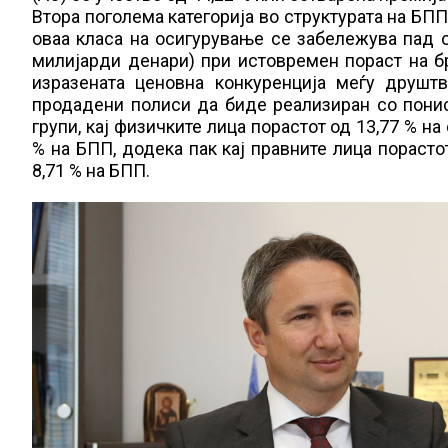
Втора поголема категорија во структурата на БПП
оваа класа на осигурување се забележува пад о
милијарди денари) при истовремен пораст на бр
изразената ценовна конкуренција меѓу друшт
продадени полиси да биде реализиран со понис
групи, кај физичките лица порастот од 13,77 % н
% на БПП, додека пак кај правните лица порасто
8,71 % на БПП.