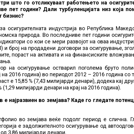
три што го отсликуваат работењето на осигурит
ве пет години? Дали турбуленцијата низ која по
т бизнис?
за осигурителната индустрија во Република Македо
ономска природа. Во последниве пет години осигури
ндикатори со кои се мери развојот на оваа индустри
П) и број на продадени договори за осигурување, зг
вите, пораст на активата и на финансиските вложува
вања.
тор на осигурување остварил поголема бруто поли
ј на 2016 година) во периодот 2012 – 2016 година со 
аст е 15,85 % (7,43 милијарди денари), додека кај др
 (1,29 милијарди денари на крај на 2016 година).
 е најразвиен во земјава? Каде го гледате потенц
ртфолио во земјава веќе подолг период е слична. 
тегорија е задолжителното осигурување од автоодго
 од 3,86 милијарди денари.