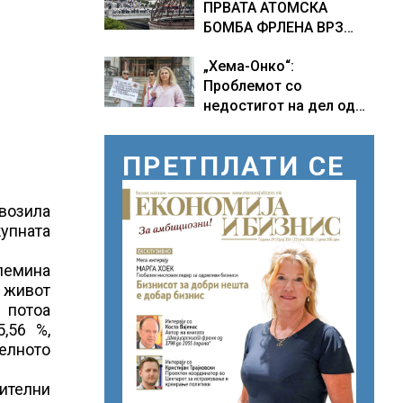
ПРВАТА АТОМСКА
БОМБА ФРЛЕНА ВРЗ
ХИРОШИМА – „БОЖЕ,
„Хема-Онко“:
ШТО НАПРАВИВМЕ“,
Проблемот со
како дел од екипажот
недостигот на дел од
во авионот „Енола Геј“ и
терапијата за
учесниците во
онколошките пациенти
бомбардирањето го
ПРЕТПЛАТИ СЕ
во моментот е
доживуваа овој настан
надминат
што го промени текот
на историјата
возила
купната
олемина
а живот
 потоа
,56 %,
телното
ителни