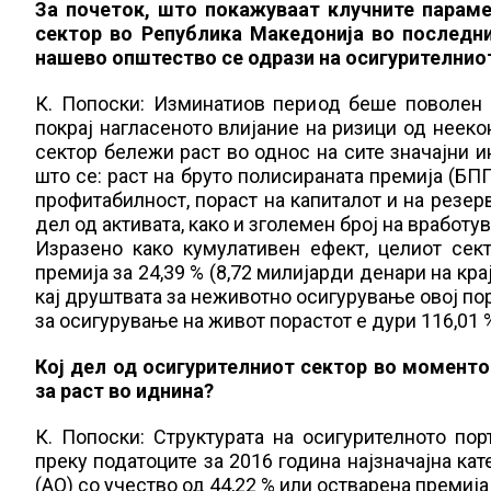
За почеток, што покажуваат клучните параме
сектор во Република Македонија во последни
нашево општество се одрази на осигурителнио
К. Попоски: Изминатиов период беше поволен 
покрај нагласеното влијание на ризици од неек
сектор бележи раст во однос на сите значајни и
што се: раст на бруто полисираната премија (БП
профитабилност, пораст на капиталот и на резер
дел од активата, како и зголемен број на вработу
Изразено како кумулативен ефект, целиот сек
премија за 24,39 % (8,72 милијарди денари на кра
кај друштвата за неживотно осигурување овој пор
за осигурување на живот порастот е дури 116,01 %
Кој дел од осигурителниот сектор во моментов
за раст во иднина?
К. Попоски: Структурата на осигурителното по
преку податоците за 2016 година најзначајна ка
(АО) со учество од 44,22 % или остварена премија