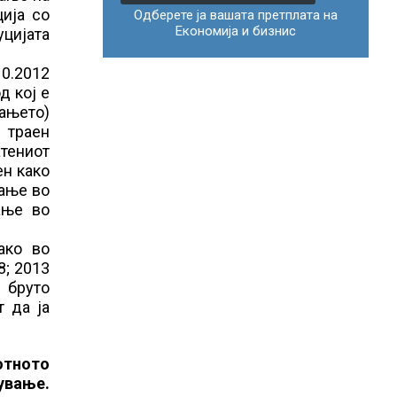
ција со
Одберете ја вашата претплата на
Економија и бизнис
уцијата
10.2012
д кој е
ањето)
и траен
атениот
ен како
вање во
ање во
ако во
8; 2013
 бруто
т да ја
отното
ување.