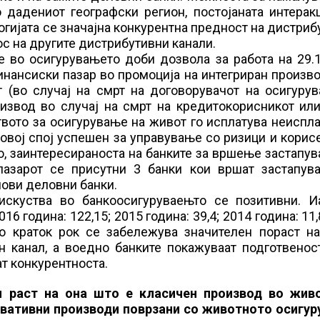
 дадениот географски регион, постојаната интерак
гијата се значајна конкурентна предност на дистриб
ос на другите дистрибутивни канали.
е во осигурувањето доби дозвола за работа на 29.
нансиски пазар во промоција на интегриран произво
 (во случај на смрт на договорувачот на осигурув
оизвод во случај на смрт на кредитокорисникот ил
вото за осигурување на живот го исплатува неиспл
 овој спој успешен за управување со ризици и корис
тво, заинтересираноста на банките за вршење застапу
азарот се присутни 3 банки кои вршат застапув
нови деловни банки.
искуства во банкоосигуруваењто се позитивни. И
6 година: 122,15; 2015 година: 39,4; 2014 година: 11,
но краток рок се забележува значителен пораст на
н канал, а воедно банките покажуваат подготвенос
ат конкурентноста.
н раст на она што е класичен производ во жив
новативни производи поврзани со животното осигур