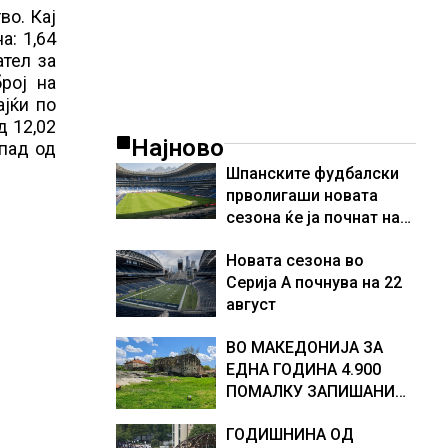
во. Кај
а: 1,64
ател за
рој на
ајќи по
д 12,02
Најново
 пад од
Шпанските фудбалски
прволигаши новата
сезона ќе ја почнат на
15 август
Новата сезона во
Серија А почнува на 22
август
ВО МАКЕДОНИЈА ЗА
ЕДНА ГОДИНА 4.900
ПОМАЛКУ ЗАПИШАНИ
ПРВАЧИЊА
ГОДИШНИНА ОД