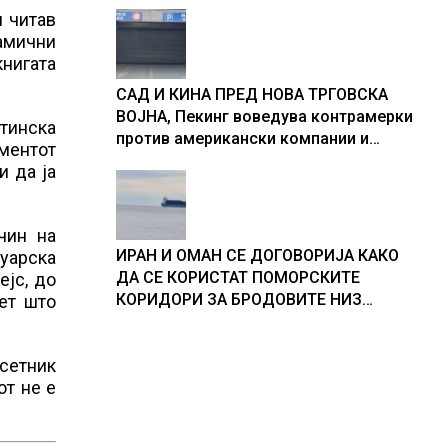
и читав
амични
книгата
САД И КИНА ПРЕД НОВА ТРГОВСКА
ВОЈНА, Пекинг воведува контрамерки
штинска
против американски компании и
оментот
организации
и да ја
чин на
ИРАН И ОМАН СЕ ДОГОВОРИЈА КАКО
туарска
ДА СЕ КОРИСТАТ ПОМОРСКИТЕ
ејс, до
КОРИДОРИ ЗА БРОДОВИТЕ НИЗ
ет што
ОРМУСКАТА ТЕСНИНА
тсетник
от не е