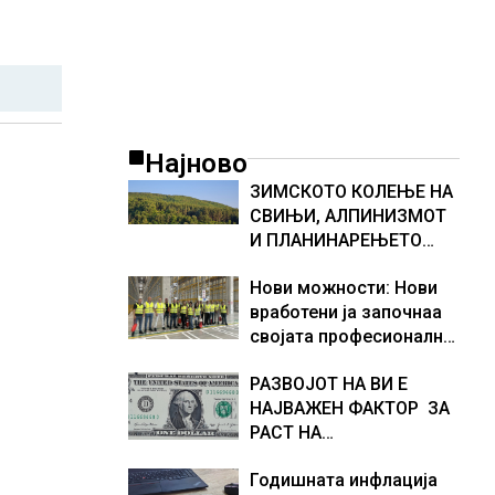
Најново
ЗИМСКОТО КОЛЕЊЕ НА
СВИЊИ, АЛПИНИЗМОТ
И ПЛАНИНАРЕЊЕТО
ВЛЕГОА ВО РЕГИСТАРОТ
Нови можности: Нови
НА КУЛТУРНО
вработени ја започнаа
НАСЛЕДСТВО НА
својата професионална
СЛОВЕНИЈА
приказна во Lidl
РАЗВОЈОТ НА ВИ Е
Логистичкиот центар во
НАЈВАЖЕН ФАКТОР ЗА
Куманово
РАСТ НА
АМЕРИКАНСКАТА
Годишната инфлација
ЕКОНОМИЈА