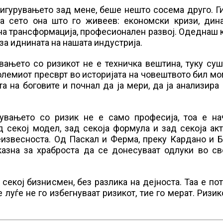
сигурувањето зад мене, беше нешто сосема друго. Г
на сето она што го живеев: економски кризи, дин
на трансформација, професионален развој. Одеднаш 
 за иднината на нашата индустрија.
вањето со ризикот не е техничка вештина, туку су
олемиот пресврт во историјата на човештвото бил м
 на боговите и почнал да ја мери, да ја анализира 
вувањето со ризик не е само професија, тоа е на
 секој модел, зад секоја формула и зад секоја ак
извесноста. Од Паскал и Ферма, преку Кардано и Б
казна за храброста да се донесуваат одлуки во св
секој бизнисмен, без разлика на дејноста. Таа е по
 луѓе не го избегнуваат ризикот, тие го мерат. Ризик