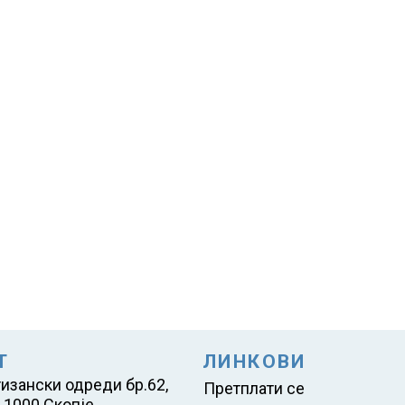
Т
ЛИНКОВИ
тизански одреди бр.62,
Претплати се
 1000 Скопје