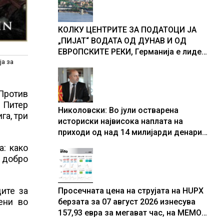
доживуваа овој настан што го
промени текот на историјата
КОЛКУ ЦЕНТРИТЕ ЗА ПОДАТОЦИ ЈА
„ПИЈАТ“ ВОДАТА ОД ДУНАВ И ОД
ЕВРОПСКИТЕ РЕКИ, Германија е лидер
во Европа по бројот на изградени
ја за
центри за податоци
„Против
а Питер
Николовски: Во јули остварена
га, три
историски највисока наплата на
приходи од над 14 милијарди денари
– изградивме систем што испорачува
а: како
резултати
, добро
ите за
Просечната цена на струјата на HUPX
ени во
берзата за 07 август 2026 изнесува
157,93 евра за мегават час, на МЕМО
153,56 евра за мегават час