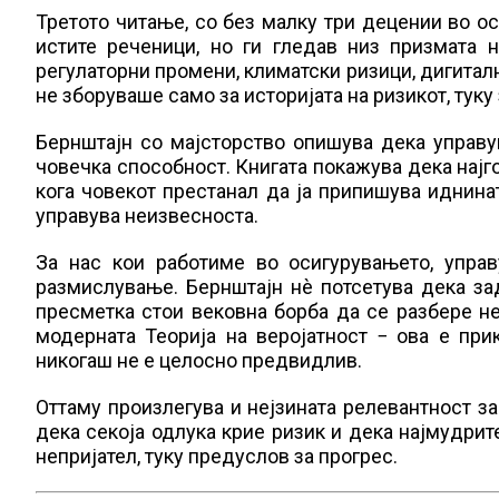
Третото читање, со без малку три децении во о
истите реченици, но ги гледав низ призмата 
регулаторни промени, климатски ризици, дигитал
не зборуваше само за историјата на ризикот, туку
Бернштајн со мајсторство опишува дека управу
човечка способност. Книгата покажува дека најг
кога човекот престанал да ја припишува иднината
управува неизвесноста.
За нас кои работиме во осигурувањето, упра
размислување. Бернштајн нè потсетува дека зад
пресметка стои вековна борба да се разбере не
модерната Теорија на веројатност − ова е при
никогаш не е целосно предвидлив.
Оттаму произлегува и нејзината релевантност за 
дека секоја одлука крие ризик и дека најмудрите
непријател, туку предуслов за прогрес.