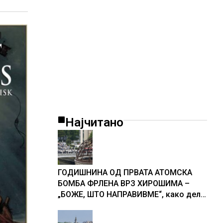
Најчитано
ГОДИШНИНА ОД ПРВАТА АТОМСКА
БОМБА ФРЛЕНА ВРЗ ХИРОШИМА –
„БОЖЕ, ШТО НАПРАВИВМЕ“, како дел
од екипажот во авионот „Енола Геј“ и
учесниците во бомбардирањето го