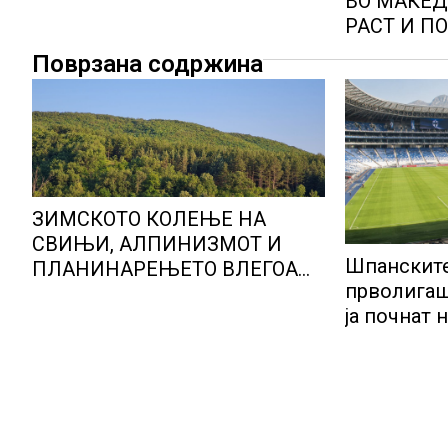
ВО МАКЕ
РАСТ И П
НАГЛАСЕ
Поврзана содржина
НЕЕКОНО
ЗИМСКОТО КОЛЕЊЕ НА
СВИЊИ, АЛПИНИЗМОТ И
Шпанските
ПЛАНИНАРЕЊЕТО ВЛЕГОА
прволигаш
ВО РЕГИСТАРОТ НА
ја почнат 
КУЛТУРНО НАСЛЕДСТВО НА
СЛОВЕНИЈА