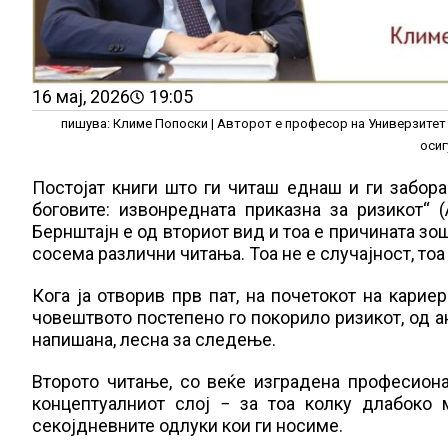
16 мај, 2026
19:05
пишува: Климе Попоски | Авторот е професор на Универзитет 
осиг
Постојат книги што ги читаш еднаш и ги забора
боговите: извонредната приказна за ризикот“ (
Бернштајн е од вториот вид и тоа е причината зош
сосема различни читања. Тоа не е случајност, тоа
Кога ја отворив прв пат, на почетокот на карие
човештвото постепено го покорило ризикот, од а
напишана, лесна за следење.
Второто читање, со веќе изградена професиона
концептуалниот слој − за тоа колку длабоко м
секојдневните одлуки кои ги носиме.