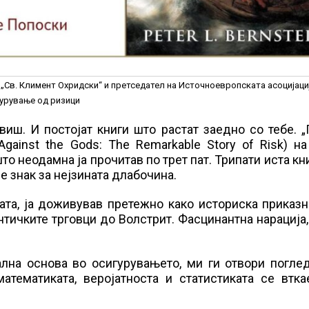
„Св. Климент Охридски“ и претседател на Источноевропската асоцијаци
урување од ризици
виш. И постојат книги што растат заедно со тебе. 
Against the Gods: The Remarkable Story of Risk) н
то неодамна ја прочитав по трет пат. Трипати иста кни
 е знак за нејзината длабочина.
рата, ја доживував претежно како историска приказн
нтичките трговци до Волстрит. Фасцинантна нарација
лна основа во осигурувањето, ми ги отвори поглед
атематиката, веројатноста и статистиката се втка