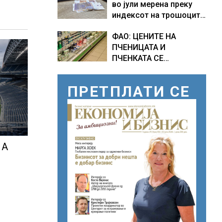
во јули мерена преку
индексот на трошоците
на живот изнесува 2.3 %
ФАО: ЦЕНИТЕ НА
ПЧЕНИЦАТА И
ПЧЕНКАТА СЕ
ПОВИСОКИ ВО ЈУЛИ,
млекото и месото
ПРЕТПЛАТИ СЕ
бележат пониски цени
 А