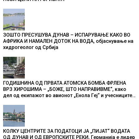
ЗОШТО ПРЕСУШУВА ДУНАВ – ИСПАРУВАЊЕ КАКО ВО
АФРИКА И НАМАЛЕН ДОТОК НА ВОДА, објаснување на
хидрогеолог од Србија
ГОДИШНИНА ОД ПРВАТА АТОМСКА БОМБА ФРЛЕНА
ВРЗ ХИРОШИМА – „БОЖЕ, ШТО НАПРАВИВМЕ“, како
дел од екипажот во авионот „Енола Геј“ и учесниците
во бомбардирањето го доживуваа овој настан што го
промени текот на историјата
КОЛКУ ЦЕНТРИТЕ ЗА ПОДАТОЦИ ЈА „ПИЈАТ“ ВОДАТА
ОД ДУНАВ И ОД ЕВРОПСКИТЕ РЕКИ, Германија е лидер