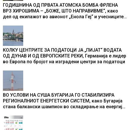
ГОДИШНИНА ОД ПРВАТА АТОМСКА БОМБА ФРЛЕНА
ВРЗ ХИРОШИМА – „БОЖЕ, ШТО НАПРАВИВМЕ“, како
дел од екипажот во авионот „Енола Геј“ и учесниците
во бомбардирањето го доживуваа овој настан што го
промени текот на историјата
КОЛКУ ЦЕНТРИТЕ ЗА ПОДАТОЦИ ЈА „ПИЈАТ“ ВОДАТА
ОД ДУНАВ И ОД ЕВРОПСКИТЕ РЕКИ, Германија е лидер
во Европа по бројот на изградени центри за податоци
ВО УСЛОВИ НА СУША БУГАРИЈА ГО СТАБИЛИЗИРА
РЕГИОНАЛНИОТ ЕНЕРГЕТСКИ СИСТЕМ, како Бугарија
стана балкански шампион во складирање на енергија
од батерии