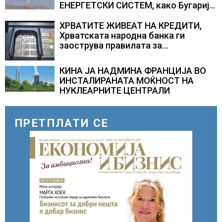
ЕНЕРГЕТСКИ СИСТЕМ, како Бугарија
стана балкански шампион во
складирање на енергија од батерии
ХРВАТИТЕ ЖИВЕАТ НА КРЕДИТИ,
Хрватската народна банка ги
заострува правилата за
кредитирање и предупредува на
зголемени ризици во финансискиот
КИНА ЈА НАДМИНА ФРАНЦИЈА ВО
систем
ИНСТАЛИРАНАТА МОЌНОСТ НА
НУКЛЕАРНИТЕ ЦЕНТРАЛИ
ПРЕТПЛАТИ СЕ