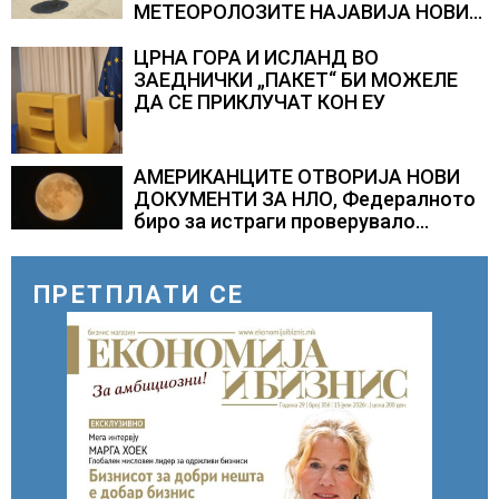
МЕТЕОРОЛОЗИТЕ НАЈАВИЈА НОВИ
ПРОГНОЗИ ЗА СРЕДИНАТА НА
АВГУСТ
ЦРНА ГОРА И ИСЛАНД ВО
ЗАЕДНИЧКИ „ПАКЕТ“ БИ МОЖЕЛЕ
ДА СЕ ПРИКЛУЧАТ КОН ЕУ
АМЕРИКАНЦИТЕ ОТВОРИЈА НОВИ
ДОКУМЕНТИ ЗА НЛО, Федералното
биро за истраги проверувало
снимки за „Големи темни
триаголници со светла“
ПРЕТПЛАТИ СЕ