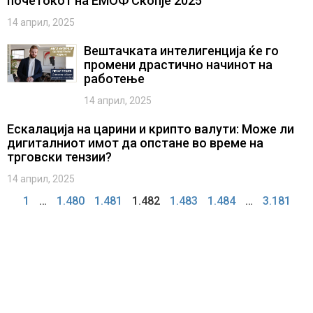
почетокот на ЕМОФ Скопје 2025
14 април, 2025
Вештачката интелигенција ќе го
промени драстично начинот на
работење
14 април, 2025
Ескалација на царини и крипто валути: Може ли
дигиталниот имот да опстане во време на
трговски тензии?
14 април, 2025
1
…
1.480
1.481
1.482
1.483
1.484
…
3.181