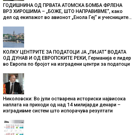
ГОДИШНИНА ОД ПРВАТА АТОМСКА БОМБА ФРЛЕНА
ВРЗ ХИРОШИМА – „БОЖЕ, ШТО НАПРАВИВМЕ“, како
дел од екипажот во авионот „Енола Геј“ и учесниците
во бомбардирањето го доживуваа овој настан што го
промени текот на историјата
КОЛКУ ЦЕНТРИТЕ ЗА ПОДАТОЦИ ЈА „ПИЈАТ“ ВОДАТА
ОД ДУНАВ И ОД ЕВРОПСКИТЕ РЕКИ, Германија е лидер
во Европа по бројот на изградени центри за податоци
Николовски: Во јули остварена историски највисока
наплата на приходи од над 14 милијарди денари –
изградивме систем што испорачува резултати