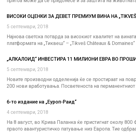
притоа може да се придонесе и за заштита на животната
ВИСОКИ ОЦЕНКИ ЗА ДЕВЕТ ПРЕМИУМ ВИНА НА „TIKVEŠ
5 септември, 2018
Најнова светска потврда за високиот квалитет на вината
платформата на „Тиквеш“ – „Tikveš Châteaux & Domaines“
„АЛКАЛОИД“ ИНВЕСТИРА 11 МИЛИОНИ ЕВРА ВО ПРО
5 септември, 2018
Новите производни одделенија ќе се простираат на повр
200 нови вработувања. Посветеноста на перманентниот 
6-то издание на „Еуроп-Раид“
4 септември, 2018
На 8 август, во Крива Паланка ќе пристигнат околу 800 
првото авантуристичко патување низ Европа. Тие одбраа