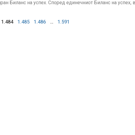
ан Биланс на успех. Според единечниот Биланс на успех, 
1.484
1.485
1.486
…
1.591