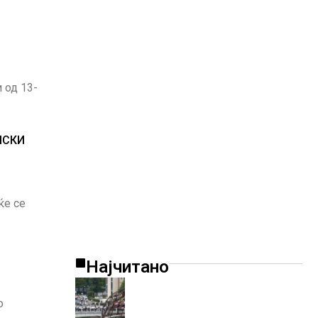
 од 13-
ИСКИ
ќе се
Најчитано
о