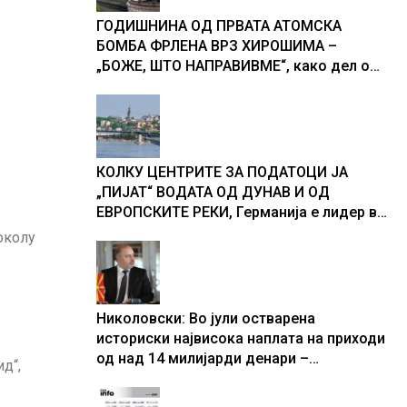
ГОДИШНИНА ОД ПРВАТА АТОМСКА
БОМБА ФРЛЕНА ВРЗ ХИРОШИМА –
„БОЖЕ, ШТО НАПРАВИВМЕ“, како дел од
екипажот во авионот „Енола Геј“ и
учесниците во бомбардирањето го
доживуваа овој настан што го промени
текот на историјата
КОЛКУ ЦЕНТРИТЕ ЗА ПОДАТОЦИ ЈА
„ПИЈАТ“ ВОДАТА ОД ДУНАВ И ОД
ЕВРОПСКИТЕ РЕКИ, Германија е лидер во
Европа по бројот на изградени центри за
околу
податоци
Николовски: Во јули остварена
историски највисока наплата на приходи
од над 14 милијарди денари –
д“,
изградивме систем што испорачува
резултати