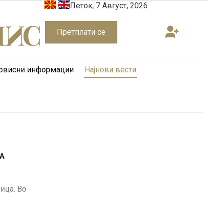
Петок, 7 Август, 2026
Претплати се
рвисни информации
Најнови вести
А
ица. Во