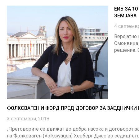
ЕИБ ЗА 1
ЗЕМЈАВА
4 септемв
Веројатно
Смоквица ќ
решение. С
ФОЛКСВАГЕН И ФОРД ПРЕД ДОГОВОР ЗА ЗАЕДНИЧКИ 
3 септември, 2018
„Преговорите се движат во добра насока и договорот за
на Фолксваген (Volkswagen) Херберт Диес во седиштето