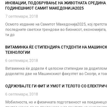
ИНОВАЦИИ, ПОДОБРУВАЊЕ НА ЖИВОТНАТА СРЕДИНА И РАЗВОЈ НА ИДНИТЕ ПРОФЕСИИ ВО ФОКУСОТ НА
ГОДИНЕШНИОТ САМИТ МАКЕДОНИЈА2025
7 септември, 2018
Осмото издание на Самитот Македонија2025, кој претст
последните светски трендови во бизнисот, економијата,
ти до
ВИТАМИНКА ЌЕ СТИПЕНДИРА СТУДЕНТИ НА МАШИНСК
ТЕХНОЛОГИИ
6 септември, 2018
Витаминка ќе додели 4 целосни стипендии за додипломс
доделатпо две на Машинскиот факултет во Скопје, и тоа
ОДРЖУВАЈТЕ ГИ ФИТ И УМОТ И ТЕЛОТО СО ЕЛЕКТРИ
6 септември, 2018
Мобилноста, но и физичката подготвеност на поединецот