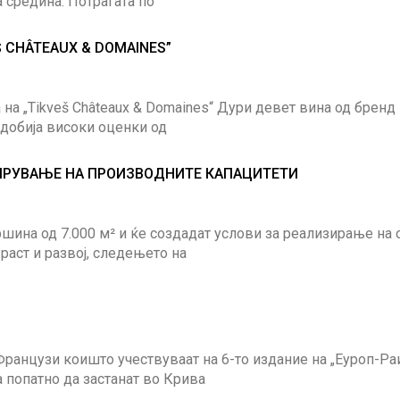
 средина. Потрагата по
 CHÂTEAUX & DOMAINES”
 на „Tikveš Châteaux & Domaines“ Дури девет вина од бренд
 добија високи оценки од
ШИРУВАЊЕ НА ПРОИЗВОДНИТЕ КАПАЦИТЕТИ
шина од 7.000 м² и ќе создадат услови за реализирање на 
раст и развој, следењето на
Французи коишто учествуваат на 6-то издание на „Еуроп-Раи
 попатно да застанат во Крива