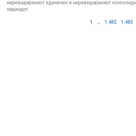
неревидираниот единечен и неревидираниот консолидир
периодот
1
…
1.482
1.483