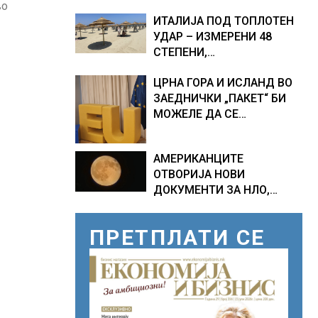
ТЕМПЕРАТУРИ
во
ИТАЛИЈА ПОД ТОПЛОТЕН
УДАР – ИЗМЕРЕНИ 48
СТЕПЕНИ,
МЕТЕОРОЛОЗИТЕ
ЦРНА ГОРА И ИСЛАНД ВО
НАЈАВИЈА НОВИ
ЗАЕДНИЧКИ „ПАКЕТ“ БИ
ПРОГНОЗИ ЗА СРЕДИНАТА
МОЖЕЛЕ ДА СЕ
НА АВГУСТ
ПРИКЛУЧАТ КОН ЕУ
АМЕРИКАНЦИТЕ
ОТВОРИЈА НОВИ
ДОКУМЕНТИ ЗА НЛО,
Федералното биро за
истраги проверувало
ПРЕТПЛАТИ СЕ
снимки за „Големи темни
триаголници со светла“