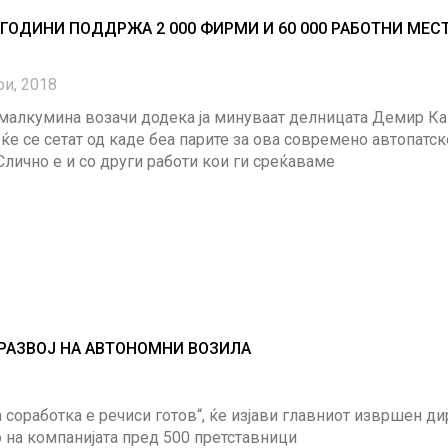
0 ГОДИНИ ПОДДРЖА 2 000 ФИРМИ И 60 000 РАБОТНИ МЕС
ри, 2018
 малкумина возачи додека ја минуваат делницата Демир Ка
е се сетат од каде беа парите за ова современо автопатск
лично е и со други работи кои ги среќаваме
РАЗВОЈ НА АВТОНОМНИ ВОЗИЛА
 соработка е речиси готов“, ќе изјави главниот извршен д
 на компанијата пред 500 претставници