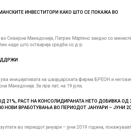
МАНСКИТЕ ИНВЕСТИТОРИ КАКО ШТО СЕ ПОКАЖА ВО
 во Северна Македонија, Патрик Мартенс заедно со минист
ин каде што остварија средби со д-р.
ПОДДРЖИ
жува иницијативата на швајцарската фирма БРЕОН и негови
на Македонија. За прв пат, на 19 јули,
Д 21%, РАСТ НА КОНСОЛИДИРАНАТА НЕТО ДОБИВКА ОД 
0 НОВИ ВРАБОТУВАЊА ВО ПЕРИОДОТ ЈАНУАРИ – ЈУНИ 20
ултати во периодот јануари – јуни 2019 година, покажуваа