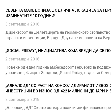
СЕВЕРНА МАКЕДОНИЈА Е ОДЛИЧНА ЛОКАЦИЈА ЗА ГЕР
ИЗМИНАТИТЕ 10 ГОДИНИ!
3 септември, 2018
Директорот на Делегацијата на германското стопанство
странски инвестиции, Бардул Даути се во посета на Берл
„SOCIAL FRIDAY“, ИНИЦИЈАТИВА КОЈА ВРЕДИ ДА СЕ 
2 септември, 2018
Повеќе од една година амбасадорот Герберих ја поддр
управител, Фикрет Зендели, „Social Friday„ овде, во Север
„АЛКАЛОИД“ СО РАСТ НА КОНСОЛИДИРАНИОТ ИЗВОЗ О
ИНВЕСТИЦИИ ВО ИЗНОС ОД 422 МИЛИОНИ ДЕНАРИ И 8
2 септември, 2018
„Алкалоид АД“ Скопје оствари позитивни финансиски рез