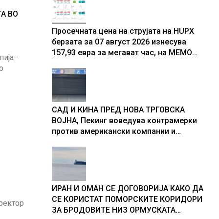
ТА ВО
Просечната цена на струјата на HUPX
берзата за 07 август 2026 изнесува
157,93 евра за мегават час, на МЕМО
пија–
153,56 евра за мегават час
о
САД И КИНА ПРЕД НОВА ТРГОВСКА
ВОЈНА, Пекинг воведува контрамерки
против американски компании и
организации
ИРАН И ОМАН СЕ ДОГОВОРИЈА КАКО ДА
СЕ КОРИСТАТ ПОМОРСКИТЕ КОРИДОРИ
иректор
ЗА БРОДОВИТЕ НИЗ ОРМУСКАТА