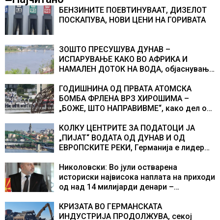
БЕНЗИНИТЕ ПОЕВТИНУВААТ, ДИЗЕЛОТ
ПОСКАПУВА, НОВИ ЦЕНИ НА ГОРИВАТА
ЗОШТО ПРЕСУШУВА ДУНАВ –
ИСПАРУВАЊЕ КАКО ВО АФРИКА И
НАМАЛЕН ДОТОК НА ВОДА, објаснување
на хидрогеолог од Србија
ГОДИШНИНА ОД ПРВАТА АТОМСКА
БОМБА ФРЛЕНА ВРЗ ХИРОШИМА –
„БОЖЕ, ШТО НАПРАВИВМЕ“, како дел од
екипажот во авионот „Енола Геј“ и
учесниците во бомбардирањето го
КОЛКУ ЦЕНТРИТЕ ЗА ПОДАТОЦИ ЈА
доживуваа овој настан што го промени
„ПИЈАТ“ ВОДАТА ОД ДУНАВ И ОД
текот на историјата
ЕВРОПСКИТЕ РЕКИ, Германија е лидер
во Европа по бројот на изградени
центри за податоци
Николовски: Во јули остварена
историски највисока наплата на приходи
од над 14 милијарди денари –
изградивме систем што испорачува
резултати
КРИЗАТА ВО ГЕРМАНСКАТА
ИНДУСТРИЈА ПРОДОЛЖУВА, секој