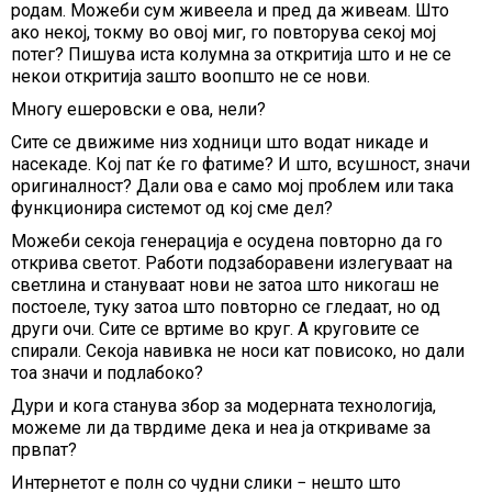
родам. Можеби сум живеела и пред да живеам. Што
ако некој, токму во овој миг, го повторува секој мој
потег? Пишува иста колумна за откритија што и не се
некои откритија зашто воопшто не се нови.
Многу ешеровски е ова, нели?
Сите се движиме низ ходници што водат никаде и
насекаде. Кој пат ќе го фатиме? И што, всушност, значи
оригиналност? Дали ова е само мој проблем или така
функционира системот од кој сме дел?
Можеби секоја генерација е осудена повторно да го
открива светот. Работи подзаборавени излегуваат на
светлина и стануваат нови не затоа што никогаш не
постоеле, туку затоа што повторно се гледаат, но од
други очи. Сите се вртиме во круг. А круговите се
спирали. Секоја навивка не носи кат повисоко, но дали
тоа значи и подлабоко?
Дури и кога станува збор за модерната технологија,
можеме ли да тврдиме дека и неа ја откриваме за
првпат?
Интернетот е полн со чудни слики − нешто што