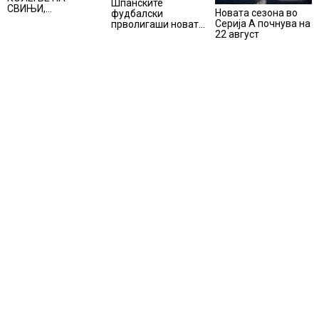
Шпанските
СВИЊИ,
Новата сезона во
фудбалски
АЛПИНИЗМОТ И
Серија А почнува на
прволигаши новата
ПЛАНИНАРЕЊЕТО
22 август
сезона ќе ја почнат
ВЛЕГОА ВО
на 15 август
РЕГИСТАРОТ НА
КУЛТУРНО
НАСЛЕДСТВО НА
СЛОВЕНИЈА