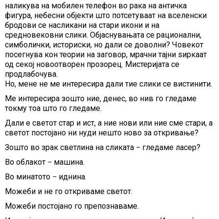
наликува на мобилен телефон во рака на античка
фигура, небесни објекти што потсетуваат на вселенски
бродови се насликани на стари икони и на
средновековни слики. Објаснувањата се рационални,
симболички, историски, но дали се доволни? Човекот
посегнува кон теории на заговор, мрачни тајни ѕиркаат
од секој новоотворен прозорец. Мистеријата се
продлабочува.
Но, мене не ме интересира дали тие слики се вистинити.
Ме интересира зошто ние, денес, во нив го гледаме
токму тоа што го гледаме.
Дали е светот стар и ист, а ние нови или ние сме стари, а
светот постојано ни нуди нешто ново за откривање?
Зошто во зрак светлина на сликата − гледаме ласер?
Во облакот − машина.
Во минатото − иднина.
Можеби и не го откриваме светот.
Можеби постојано го препознаваме.