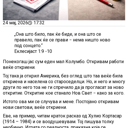
24 мај, 2026
17:32
„Она што било, пак ќе биде, и она што се
правело, пак ќе се прави − нема ништо ново
под сонцето.“
Еклесијаст 1:9 -10
Понекогаш јас сум еден мал Колумбо. Откривам работи
веќе откриени.
Тој така ја открил Америка, без оглед што таа веќе била
откриена и населена со староседелци. Но, и него и многу
други по него тоа не ги спречило да ја прогласат за ново
откритие. Откритие кое станало Нов Свет − како за кого.
Истото ова ми се случува и мене. Постојано откривам
нови светови, веќе откриени.
Еве, на пример, читам краток расказ од Хулио Кортасар
(1914 – 1984) и се воодушевувам. Тој пишува толку
необично. Играта со реалноста, приказна која се