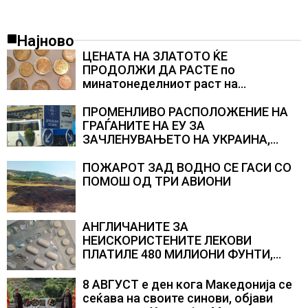
Најново
ЦЕНАТА НА ЗЛАТОТО ЌЕ
ПРОДОЛЖИ ДА РАСТЕ по
минатонеделниот раст на
вредноста на благородниот метал
ПРОМЕНЛИВО РАСПОЛОЖЕНИЕ НА
ГРАЃАНИТЕ НА ЕУ ЗА
ЗАЧЛЕНУВАЊЕТО НА УКРАИНА,
изненадува каква е поддршката од
Полска, Франција и Германија
ПОЖАРОТ ЗАД ВОДНО СЕ ГАСИ СО
ПОМОШ ОД ТРИ АВИОНИ
АНГЛИЧАНИТЕ ЗА
НЕИСКОРИСТЕНИТЕ ЛЕКОВИ
ПЛАТИЛЕ 480 МИЛИОНИ ФУНТИ,
повик до пациентите да бараат
само лекови што навистина им се
8 АВГУСТ е ден кога Македонија се
потребни
сеќава на своите синови, објави