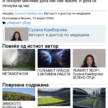
И секојпат мислиме дека ние сме првите. И дека сè
почнува од нас.
пишува:
Сузана Камберова
, Авторот е доктор по медицина
Економија и бизнис, 15 април 2026г.
убавиот збор
Сузана Камберова
Авторот е доктор по медицина
Повеќе од истиот автор
УБАВИОТ ЗБОР |
ГОЛЕМИОТ ПРАСОК
МЕТАМОРФОЗА
Сузана Камберова:
Е ИНТИМНА РАБОТА
ЗЕЛЕНО СРЦЕ
Поврзана содржина
ЗИМСКОТО
КОЛЕЊЕ НА