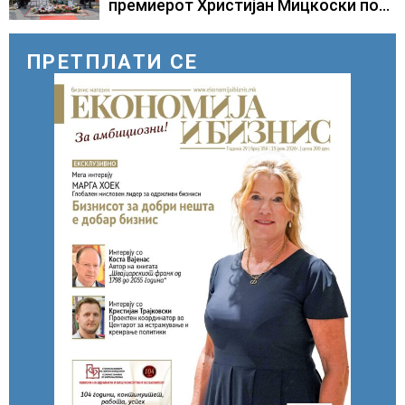
премиерот Христијан Мицкоски по
повод 25 годишнината од
загинувањето на десетмината
прилепски бранители
ПРЕТПЛАТИ СЕ