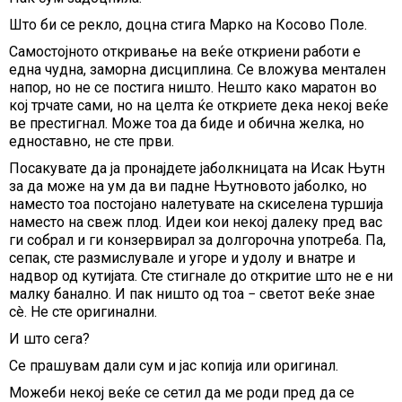
Што би се рекло, доцна стига Марко на Косово Поле.
Самостојното откривање на веќе откриени работи е
една чудна, заморна дисциплина. Се вложува ментален
напор, но не се постига ништо. Нешто како маратон во
кој трчате сами, но на целта ќе откриете дека некој веќе
ве престигнал. Може тоа да биде и обична желка, но
едноставно, не сте први.
Посакувате да ја пронајдете јаболкницата на Исак Њутн
за да може на ум да ви падне Њутновото јаболко, но
наместо тоа постојано налетувате на скиселена туршија
наместо на свеж плод. Идеи кои некој далеку пред вас
ги собрал и ги конзервирал за долгорочна употреба. Па,
сепак, сте размислувале и угоре и удолу и внатре и
надвор од кутијата. Сте стигнале до откритие што не е ни
малку банално. И пак ништо од тоа − светот веќе знае
сè. Не сте оригинални.
И што сега?
Се прашувам дали сум и јас копија или оригинал.
Можеби некој веќе се сетил да ме роди пред да се