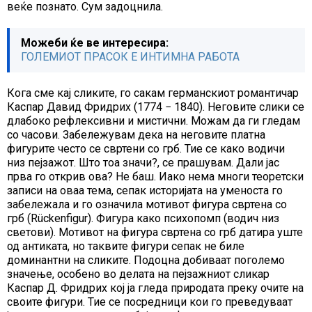
веќе познато. Сум задоцнила.
Можеби ќе ве интересира:
ГОЛЕМИОТ ПРАСОК Е ИНТИМНА РАБОТА
Кога сме кај сликите, го сакам германскиот романтичар
Каспар Давид Фридрих (1774 − 1840). Неговите слики се
длабоко рефлексивни и мистични. Можам да ги гледам
со часови. Забележувам дека на неговите платна
фигурите често се свртени со грб. Тие се како водичи
низ пејзажот. Што тоа значи?, се прашувам. Дали јас
прва го открив ова? Не баш. Иако нема многи теоретски
записи на оваа тема, сепак историјата на уменоста го
забележала и го означила мотивот фигура свртена со
грб (Rückenfigur). Фигура како психопомп (водич низ
светови). Мотивот на фигура свртена со грб датира уште
од антиката, но таквите фигури сепак не биле
доминантни на сликите. Подоцна добиваат поголемо
значење, особено во делата на пејзажниот сликар
Каспар Д. Фридрих кој ја гледа природата преку очите на
своите фигури. Тие се посредници кои го преведуваат