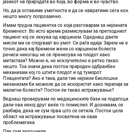
јазикот на природата во боја, во форма и во чувство.
Но, да ја оставиме уметноста и да се навратиме сега кон
нешто многу попрозаично.
Имам трудна пациентка со која разговарам за нејзината
бременост. Во исто време размислувам за претходниот
пациент кој се лекува од карцином. Одеднаш двете
мисли ми се спојуваат во умот. Се раѓа идеја: Зарем не е
точно дека кај бремени жени со карцином болеста
речиси никогаш не се пренесува на плодот како
метастаза? Можно е, но исклучително е ретко такво
нешто. Тоа значи дека постои природен одбранбен
механизам кој го штити плодот и од туморот.
Плацентата? Ако е така, дали тие нејзини биолошки
механизми би можеле да се искористат како терапија за
малигни болести? Постои ли такво истражување?
Веднаш проверувам по медицинските бази на податоци
дали ова некој друг веќе го помислил. И дознавам, се
разбира, дека не сум прва што се сетила. Постои цела
област на истражување посветена на оваа
проблематика.
Пак сум задоцнила.