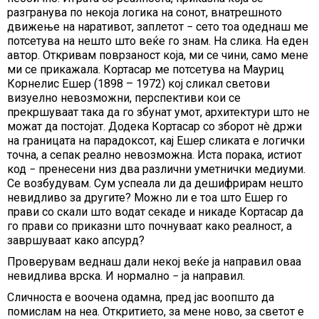
разгранува по некоја логика на сонот, внатрешното
движење на наративот, заплетот − сето тоа одеднаш ме
потсетува на нешто што веќе го знам. На слика. На еден
автор. Откривам поврзаност која, ми се чини, само мене
ми се прикажала. Кортасар ме потсетува на Мауриц
Корнелис Ешер (1898 – 1972) кој сликал светови
визуелно невозможни, перспективи кои се
прекршуваат така да го збунат умот, архитектури што не
можат да постојат. Додека Кортасар со зборот нè држи
на границата на парадоксот, кај Ешер сликата е логички
точна, а сепак реално невозможна. Иста порака, истиот
код − пренесени низ два различни уметнички медиуми.
Се возбудувам. Сум успеала ли да дешифрирам нешто
невидливо за другите? Можно ли е тоа што Ешер го
прави со скали што водат секаде и никаде Кортасар да
го прави со приказни што почнуваат како реалност, а
завршуваат како апсурд?
Проверувам веднаш дали некој веќе ја направил оваа
невидлива врска. И нормално − ја направил.
Сличноста е воочена одамна, пред јас воопшто да
помислам на неа. Откритието, за мене ново, за светот е