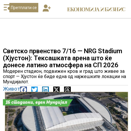
Претплати се
Светско првенство 7/16 — NRG Stadium
(Хјустон): Тексашката арена што ќе
донесе латино атмосфера на СП 2026
Модерен стадион, подвижен кров и град што живее за
спорт — Хјустон ќе биде една од најжешките локации на
Мундијалот.
Живот