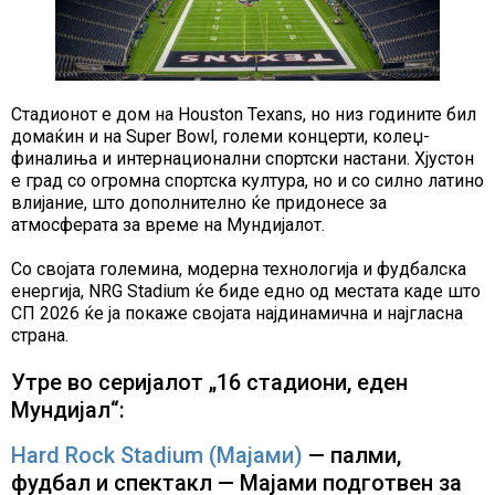
Стадионот е дом на Houston Texans, но низ годините бил
домаќин и на Super Bowl, големи концерти, колеџ-
финалиња и интернационални спортски настани. Хјустон
е град со огромна спортска култура, но и со силно латино
влијание, што дополнително ќе придонесе за
атмосферата за време на Мундијалот.
Со својата големина, модерна технологија и фудбалска
енергија, NRG Stadium ќе биде едно од местата каде што
СП 2026 ќе ја покаже својата најдинамична и најгласна
страна.
Утре во серијалот „16 стадиони, еден
Мундијал“:
Hard Rock Stadium (Мајами)
— палми,
фудбал и спектакл — Мајами подготвен за