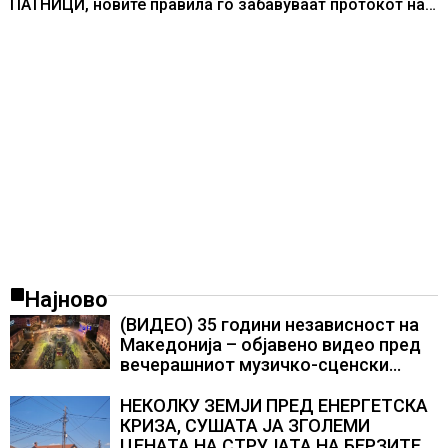
ПАТНИЦИ, новите правила го забавуваат протокот на
патници на аеродромите и предизвикува долги
редици
Најново
(ВИДЕО) 35 години независност на
Македонија – објавено видео пред
вечерашниот музичко-сценски
спектакл во Охрид
НЕКОЛКУ ЗЕМЈИ ПРЕД ЕНЕРГЕТСКА
КРИЗА, СУШАТА ЈА ЗГОЛЕМИ
ЦЕНАТА НА СТРУЈАТА НА БЕРЗИТЕ