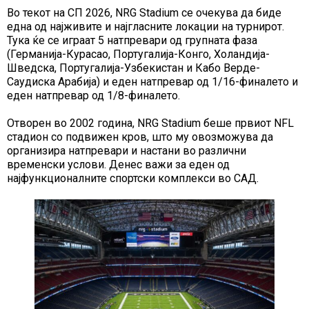
Во текот на СП 2026, NRG Stadium се очекува да биде
една од најживите и најгласните локации на турнирот.
Тука ќе се играат 5 натпревари од групната фаза
(Германија-Курасао, Португалија-Конго, Холандија-
Шведска, Португалија-Узбекистан и Кабо Верде-
Саудиска Арабија) и еден натпревар од 1/16-финалето и
еден натпревар од 1/8-финалето.
Отворен во 2002 година, NRG Stadium беше првиот NFL
стадион со подвижен кров, што му овозможува да
организира натпревари и настани во различни
временски услови. Денес важи за еден од
најфункционалните спортски комплекси во САД.