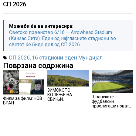
СП 2026
Можеби ќе ве интересира:
Светско првенство 6/16 — Arrowhead Stadium
(Канзас Сити): Еден од најгласните стадиони во
светот ќе биде дел од СП 2026
СП 2026
,
16 стадиони еден Мундијал
Поврзана содржина
ЗИМСКОТО
КОЛЕЊЕ НА
Шпанските
Филм за филм: НОВ
СВИЊИ,
фудбалски
БРАН
АЛПИНИЗМОТ И
прволигаши новата
ПЛАНИНАРЕЊЕТО
сезона ќе ја почнат
ВЛЕГОА ВО
на 15 август
РЕГИСТАРОТ НА
КУЛТУРНО
НАСЛЕДСТВО НА
СЛОВЕНИЈА