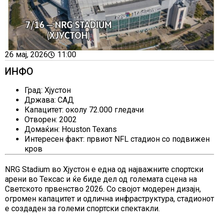
26 мај, 2026
11:00
ИНФО
Град: Хјустон
Држава: САД
Капацитет: околу 72.000 гледачи
Отворен: 2002
Домаќин: Houston Texans
Интересен факт: првиот NFL стадион со подвижен
кров
NRG Stadium во Хјустон е една од најважните спортски
арени во Тексас и ќе биде дел од големата сцена на
Светското првенство 2026. Со својот модерен дизајн,
огромен капацитет и одлична инфраструктура, стадионот
е создаден за големи спортски спектакли.