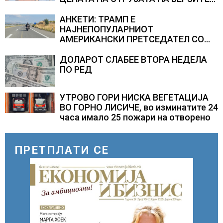
НА НАД 700 ЕВРА ЗА МЕГАВАТ-ЧАС
АНКЕТИ: ТРАМП Е
НАЈНЕПОПУЛАРНИОТ
АМЕРИКАНСКИ ПРЕТСЕДАТЕЛ СО
ВТОР МАНДАТ, тој не ги признава
резултатите од последните анкети
ДОЛАРОТ СЛАБЕЕ ВТОРА НЕДЕЛА
ПО РЕД
УТРОВО ГОРИ НИСКА ВЕГЕТАЦИЈА
ВО ГОРНО ЛИСИЧЕ, во изминатите 24
часа имало 25 пожари на отворено
ПРЕТПЛАТИ СЕ