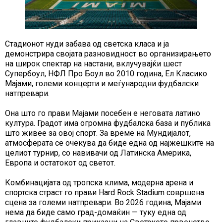
Стадионот нуди забава од светска класа и ја
демонстрира својата разновидност во организирањето
на широк спектар на настани, вклучувајќи шест
Супербоул, НФЛ Про Боул во 2010 година, Ел Класико
Мајами, големи концерти и меѓународни фудбалски
натпревари.
Она што го прави Мајами посебен е неговата латино
култура. Градот има огромна фудбалска база и публика
што живее за овој спорт. За време на Мундијалот,
атмосферата се очекува да биде една од најжешките на
целиот турнир, со навивачи од Латинска Америка,
Европа и остатокот од светот.
Комбинацијата од тропска клима, модерна арена и
спортска страст го прави Hard Rock Stadium совршена
сцена за големи натпревари. Во 2026 година, Мајами
нема да биде само град-домаќин — туку една од