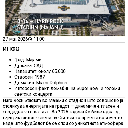
27 мај, 2026
11:00
ИНФО
Град: Мајами
Држава: САД
Капацитет: околу 65.000
Отворен: 1987
Домаќин: Miami Dolphins
Интересен факт: домаќин на Super Bowl и големи
светски концерти
Hard Rock Stadium во Мајами е стадион што совршено ја
отсликува енергијата на градот — динамичен, гласен и
создаден за спектакл. Во 2026 година ќе биде една од
најатрактивните сцени на Светското првенство и место
каде што фудбалот ќе се спои со уникатната атмосфера