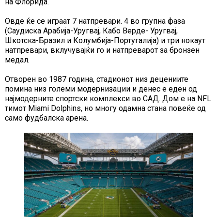
на Флорида.
Овде ќе се играат 7 натпревари. 4 во групна фаза
(Саудиска Арабија-Уругвај, Кабо Верде- Уругвај,
Шкотска-Бразил и Колумбија-Португалија) и три нокаут
натпревари, вклучувајќи го и натпреварот за бронзен
медал.
Отворен во 1987 година, стадионот низ децениите
помина низ големи модернизации и денес е еден од
најмодерните спортски комплекси во САД. Дом е на NFL
тимот Miami Dolphins, но многу одамна стана повеќе од
само фудбалска арена.