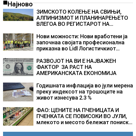
Најново
ЗИМСКОТО КОЛЕЊЕ НА СВИЊИ,
АЛПИНИЗМОТ И ПЛАНИНАРЕЊЕТО
ВЛЕГОА ВО РЕГИСТАРОТ НА
КУЛТУРНО НАСЛЕДСТВО НА
СЛОВЕНИЈА
Нови можности: Нови вработени ја
започнаа својата професионална
приказна во Lidl Логистичкиот
центар во Куманово
РАЗВОЈОТ НА ВИ Е НАЈВАЖЕН
ФАКТОР ЗА РАСТ НА
АМЕРИКАНСКАТА ЕКОНОМИЈА
Годишната инфлација во јули мерена
преку индексот на трошоците на
живот изнесува 2.3 %
ФАО: ЦЕНИТЕ НА ПЧЕНИЦАТА И
ПЧЕНКАТА СЕ ПОВИСОКИ ВО ЈУЛИ,
млекото и месото бележат пониски
цени