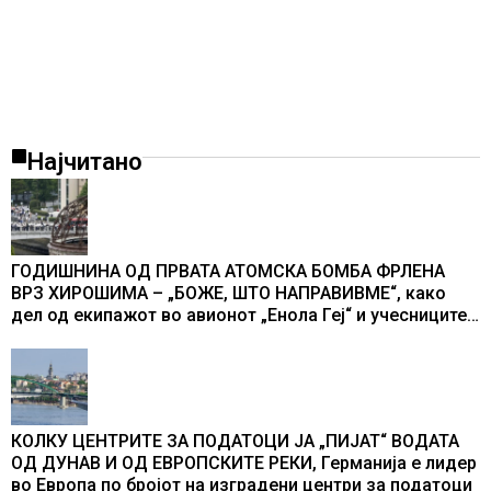
Најчитано
ГОДИШНИНА ОД ПРВАТА АТОМСКА БОМБА ФРЛЕНА
ВРЗ ХИРОШИМА – „БОЖЕ, ШТО НАПРАВИВМЕ“, како
дел од екипажот во авионот „Енола Геј“ и учесниците
во бомбардирањето го доживуваа овој настан што го
промени текот на историјата
КОЛКУ ЦЕНТРИТЕ ЗА ПОДАТОЦИ ЈА „ПИЈАТ“ ВОДАТА
ОД ДУНАВ И ОД ЕВРОПСКИТЕ РЕКИ, Германија е лидер
во Европа по бројот на изградени центри за податоци