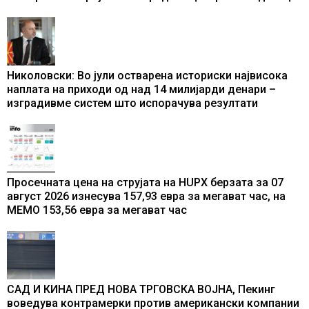
Николовски: Во јули остварена историски највисока
наплата на приходи од над 14 милијарди денари –
изградивме систем што испорачува резултати
Просечната цена на струјата на HUPX берзата за 07
август 2026 изнесува 157,93 евра за мегават час, на
МЕМО 153,56 евра за мегават час
САД И КИНА ПРЕД НОВА ТРГОВСКА ВОЈНА, Пекинг
воведува контрамерки против американски компании