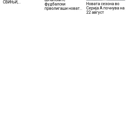
СВИЊИ,
Новата сезона во
фудбалски
АЛПИНИЗМОТ И
Серија А почнува на
прволигаши новата
ПЛАНИНАРЕЊЕТО
22 август
сезона ќе ја почнат
ВЛЕГОА ВО
на 15 август
РЕГИСТАРОТ НА
КУЛТУРНО
НАСЛЕДСТВО НА
СЛОВЕНИЈА