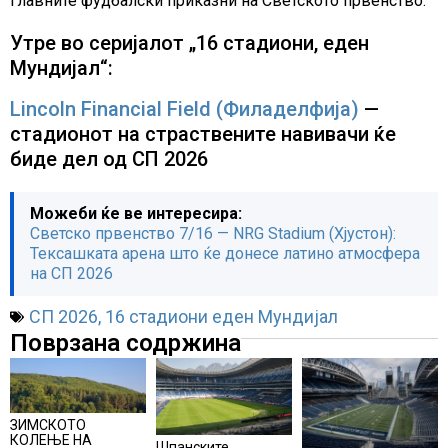
главните фудбалски приказни на Светското првенство.
Утре во серијалот „16 стадиони, еден
Мундијал“:
Lincoln Financial Field (Филаделфија)
—
стадионот на страствените навивачи ќе
биде дел од СП 2026
Можеби ќе ве интересира:
Светско првенство 7/16 — NRG Stadium (Хјустон):
Тексашката арена што ќе донесе латино атмосфера
на СП 2026
СП 2026
,
16 стадиони еден Мундијал
Поврзана содржина
ЗИМСКОТО
КОЛЕЊЕ НА
Шпанските