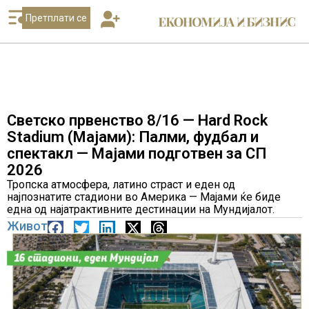
Претплати се
Светско првенство 8/16 — Hard Rock
Stadium (Мајами): Палми, фудбал и
спектакл — Мајами подготвен за СП
2026
Тропска атмосфера, латино страст и еден од
најпознатите стадиони во Америка — Мајами ќе биде
една од најатрактивните дестинации на Мундијалот.
Живот